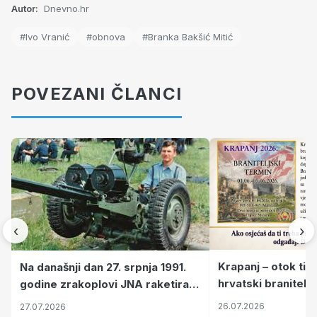
Autor:
Dnevno.hr
#Ivo Vranić
#obnova
#Branka Bakšić Mitić
POVEZANI ČLANCI
‹
›
Krapanj – otok tiš
Na današnji dan 27. srpnja 1991.
hrvatski branitelj
godine zrakoplovi JNA raketirali
pronalaze mir
su vojarnu i obučni centar "Nikola
26.07.2026
27.07.2026