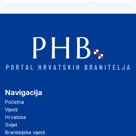
Šubić Zrinski" popularno zvanu
"Opatovačka pustara"
Navigacija
Početna
Vijesti
Hrvatska
Svijet
Braniteljske vijesti