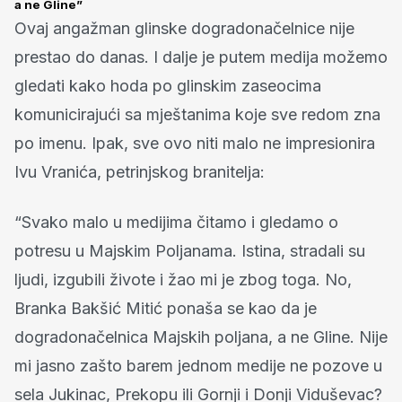
a ne Gline”
Ovaj angažman glinske dogradonačelnice nije
prestao do danas. I dalje je putem medija možemo
gledati kako hoda po glinskim zaseocima
komunicirajući sa mještanima koje sve redom zna
po imenu. Ipak, sve ovo niti malo ne impresionira
Ivu Vranića, petrinjskog branitelja:
“Svako malo u medijima čitamo i gledamo o
potresu u Majskim Poljanama. Istina, stradali su
ljudi, izgubili živote i žao mi je zbog toga. No,
Branka Bakšić Mitić ponaša se kao da je
dogradonačelnica Majskih poljana, a ne Gline. Nije
mi jasno zašto barem jednom medije ne pozove u
sela Jukinac, Prekopu ili Gornji i Donji Viduševac?