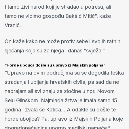
I tamo živi narod koji je stradao u potresu, ali
tamo ne vidimo gospođu Bakšić Mitić”, kaže
Vranić.
On kaže kako ne može protiv sebe i svojih ratnih
sjećanja koja su za njega i danas “svježa.”
“Horde ubojica došle su upravo iz Majskih poljana”
“Upravo na ovim područjima su se dogodila teška
stradanja i ubijanja hrvatskih civila, pa sad da ne
nabrajam ali svi znaju za zločine u npr. Novom
Selu Glinskom. Najmlađa žrtva je imala samo 15
godina i zvala se Katica… A odakle su došle te
horde ubojica? Pa, upravo iz Majskih Poljana koje
dogradonačelnica uporno medijski nameće.”