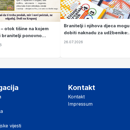
Branitelji i njihova djeca mogu
 – otok tišine na kojem
dobiti naknadu za udžbenike:
i branitelji ponovno
zahtjevi se podnose do 31.
26.07.2026
ze mir
6
listopada
gacija
Kontakt
a
Kontakt
Impressum
ka
jske vijesti