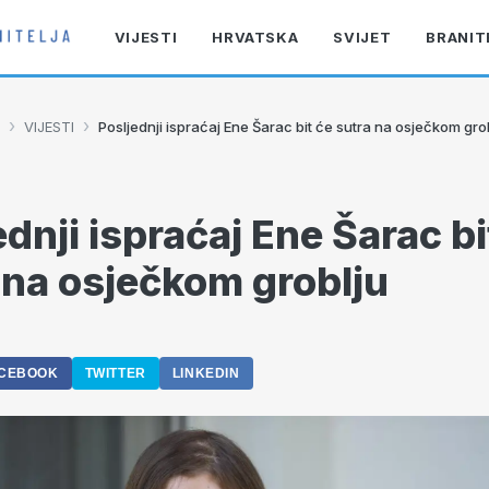
VIJESTI
HRVATSKA
SVIJET
BRANIT
›
›
VIJESTI
Posljednji ispraćaj Ene Šarac bit će sutra na osječkom gro
ednji ispraćaj Ene Šarac bi
 na osječkom groblju
CEBOOK
TWITTER
LINKEDIN