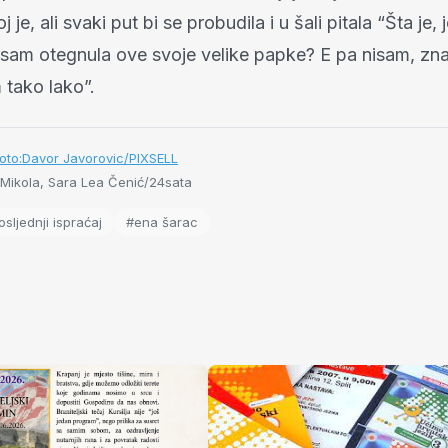
oj je, ali svaki put bi se probudila i u šali pitala “Šta je, 
a sam otegnula ove svoje velike papke? E pa nisam, zna
 tako lako”.
Foto:Davor Javorovic/PIXSELL
 Mikola, Sara Lea Čenić/24sata
sljednji ispraćaj
#ena šarac