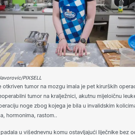
Javorovic/PIXSELL
e otkriven tumor na mozgu imala je pet kirurških operac
eoperabilni tumor na kralježnici, akutnu mijeloičnu leuk
peraciju noge zbog kojega je bila u invalidskim kolici
a, hormonima, rastom..
a padala u višednevnu komu ostavljajući liječnike bez 