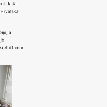
eli da taj
, Hrvatska
ije, a
 je
esretni tumor