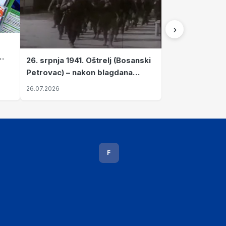
›
26. srpnja 1941. Oštrelj (Bosanski
Petrovac) – nakon blagdana
Svete Ane izvršen napad srpskih
26.07.2026
ustanika na vlak s ženama i
djecom
F