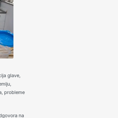
ija glave,
emiju,
ma, probleme
odgovora na