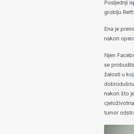
Posljednji i
groblju Retf
Ena je premi
nakon opera
Njen Faceboo
se probudil
žalosti u ko
dobrodušnu d
nakon što j
cjeloživotna
tumor odstr