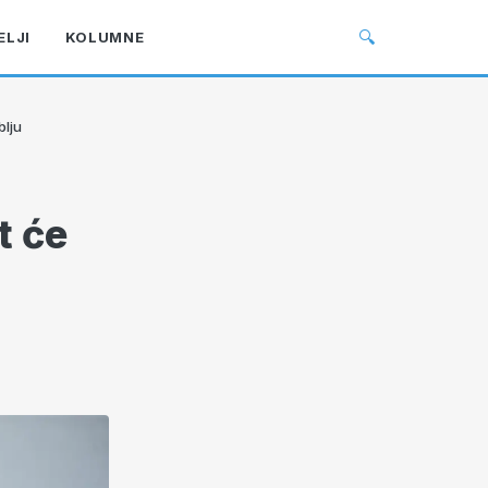
🔍
ELJI
KOLUMNE
blju
t će