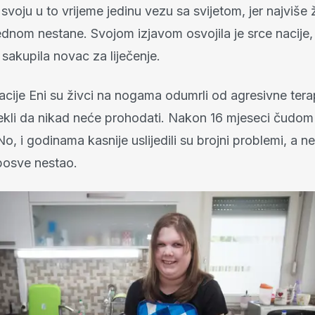
 svoju u to vrijeme jedinu vezu sa svijetom, jer najviše ž
ednom nestane. Svojom izjavom osvojila je srce nacije
i sakupila novac za liječenje.
cije Eni su živci na nogama odumrli od agresivne terap
 rekli da nikad neće prohodati. Nakon 16 mjeseci čudom
o, i godinama kasnije uslijedili su brojni problemi, a n
 posve nestao.