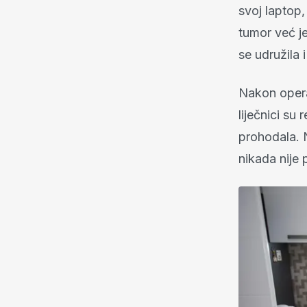
svoj laptop,
tumor već j
se udružila 
Nakon opera
liječnici su
prohodala. N
nikada nije