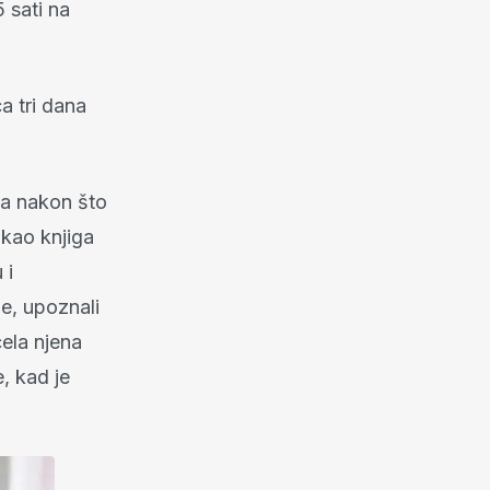
5 sati na
a tri dana
ima nakon što
 kao knjiga
 i
me, upoznali
ela njena
, kad je