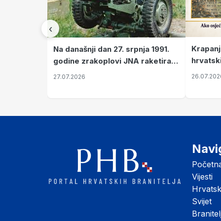
‹
Krapanj
Na današnji dan 27. srpnja 1991.
hrvatsk
godine zrakoplovi JNA raketirali
pronala
su vojarnu i obučni centar "Nikola
26.07.202
27.07.2026
Šubić Zrinski" popularno zvanu
"Opatovačka pustara"
Navi
Početn
Vijesti
Hrvats
Svijet
Branitel