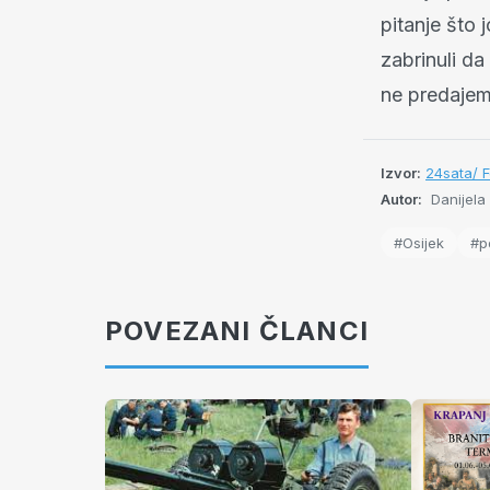
pitanje što j
zabrinuli d
ne predajem
Izvor:
24sata/ 
Autor:
Danijela
#Osijek
#po
POVEZANI ČLANCI