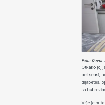
Foto: Davor 
Otkako joj j
pet sepsi, n
dijabetes, o
sa bubrezim
Više je put