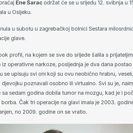
spraćaj
Ene Šarac
održat će se u srijedu 12. svibnja u 1
ala u Osijeku.
nula u subotu u zagrebačkoj bolnici Sestara milosrdnic
cije glave.
k profil, na kojem se sve do srijede šalila s prijatelj
a iz operativne narkoze, posljednja je dva dana postao
ju se upisuju svi oni koji su ovu neobično hrabru, veselu
jevojku poznavali osobno ili virtualno. Svi su je, nai
e sa sedam godina dobila tumor na mozgu, kad je i poč
 borba. Čak tri operacije na glavi imala je 2003. godine
anjen, no 2009. godine on se vratio.