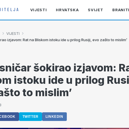
VIJESTI
HRVATSKA
SVIJET
BRANIT
›
›
VIJESTI
rao izjavom: Rat na Bliskom istoku ide u prilog Rusiji, evo zašto to mislim’
sničar šokirao izjavom: R
m istoku ide u prilog Rusij
ašto to mislim’
8
CEBOOK
TWITTER
LINKEDIN