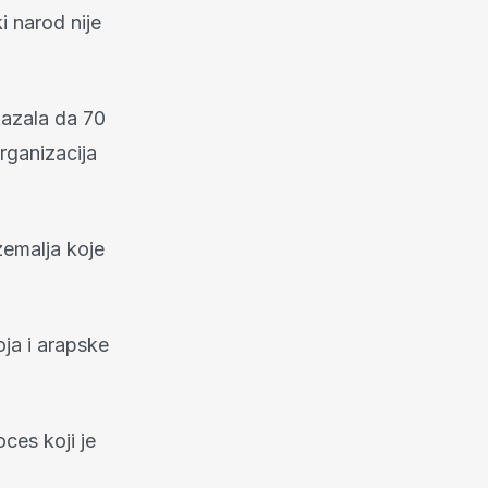
i narod nije
kazala da 70
rganizacija
zemalja koje
oja i arapske
oces koji je