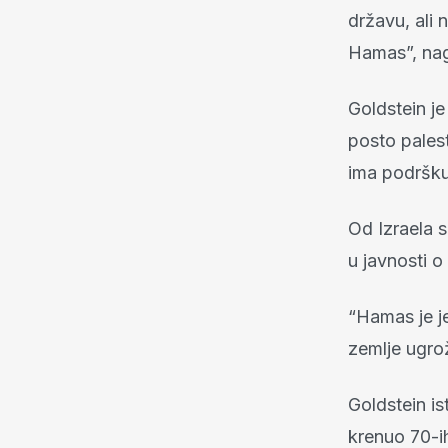
državu, ali 
Hamas”, nagl
Goldstein j
posto palest
ima podršku
Od Izraela s
u javnosti o
“Hamas je je
zemlje ugro
Goldstein is
krenuo 70-i