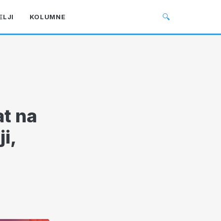
🔍
ELJI
KOLUMNE
at na
i,