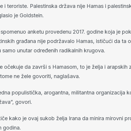
ne i teroriste. Palestinska država nije Hamas i palestinsk
asio je Goldstein.
e spomenuo anketu provedenu 2017. godine koja je po
inskih građana nije podržavalo Hamas, ističući da ta o
 samo unutar određenih radikalnih krugova.
e očekuje da završi s Hamasom, to je želja i arapskih 
 tome ne žele govoriti, naglašava.
dna populistička, arogantna, militantna organizacija k
žava”, govori.
tiče kako je ovaj sukob želja Irana da minira mirovni pr
h godina.