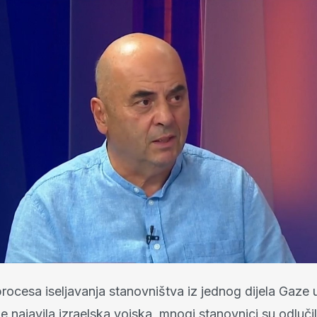
ocesa iseljavanja stanovništva iz jednog dijela Gaze u
je najavila izraelska vojska, mnogi stanovnici su odlučil