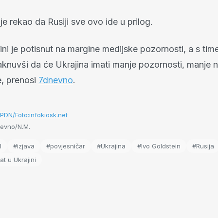
je rekao da Rusiji sve ovo ide u prilog.
ini je potisnut na margine medijske pozornosti, a s time 
aknuvši da će Ukrajina imati manje pozornosti, manje n
, prenosi
7dnevno
.
PDN/Foto:infokiosk.net
evno/N.M.
l
#izjava
#povjesničar
#Ukrajina
#Ivo Goldstein
#Rusija
at u Ukrajini