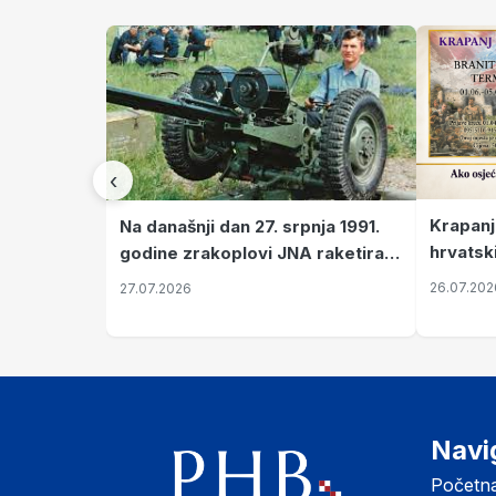
‹
Krapanj
Na današnji dan 27. srpnja 1991.
hrvatsk
godine zrakoplovi JNA raketirali
pronala
su vojarnu i obučni centar "Nikola
26.07.202
27.07.2026
Šubić Zrinski" popularno zvanu
"Opatovačka pustara"
Navi
Početn