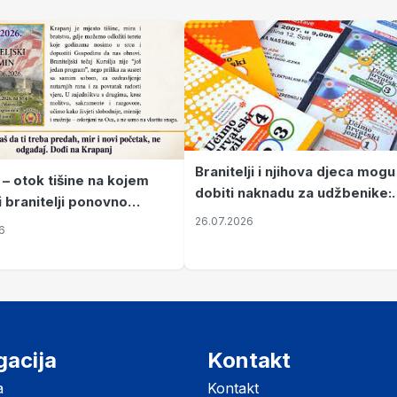
Branitelji i njihova djeca mogu
 – otok tišine na kojem
dobiti naknadu za udžbenike:
i branitelji ponovno
zahtjevi se podnose do 31.
26.07.2026
ze mir
6
listopada
gacija
Kontakt
a
Kontakt