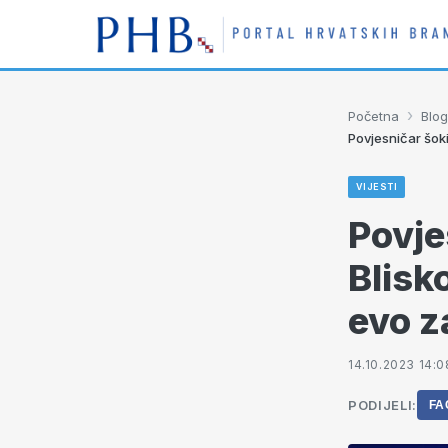
›
Početna
Blog
Povjesničar šoki
VIJESTI
Povje
Blisko
evo z
14.10.2023 14:0
PODIJELI:
FA