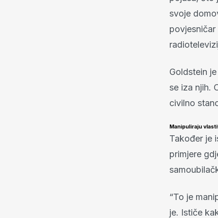
svoje domov
povjesničar
radiotelevizi
Goldstein je
se iza njih. 
civilno sta
Manipuliraju vlas
Također je 
primjere gdj
samoubilač
“To je manip
je. Ističe k