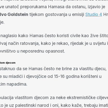
e unatoč preporukama Hamasa da ostanu, izjavio je
Ivo Goldstein
tijekom gostovanja u emisiji
Studio 4
Hr
je.
 naglasio kako Hamas često koristi civile kao žive štito
Ovaj način ratovanja, kako je rekao, rijedak je u svijetu 
novništvo u neposrednu opasnost.
titom djecom
istaknuo da se Hamas često ne brine za vlastitu djecu,
e su mladići i djevojčice od 15-16 godina korišteni u
kim napadima.
ulacija vlastitom djecom za neke ekstremističke ciljev
ako je uz palestinski narod i oni, kako kaže, trebaju imat