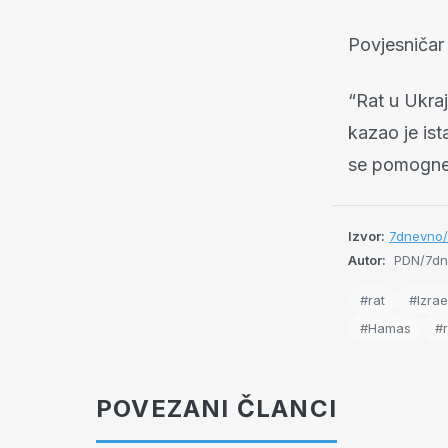
Povjesničar 
“Rat u Ukraj
kazao je ist
se pomogne
Izvor:
7dnevno/
Autor:
PDN/7dn
#rat
#Izrae
#Hamas
#r
POVEZANI ČLANCI