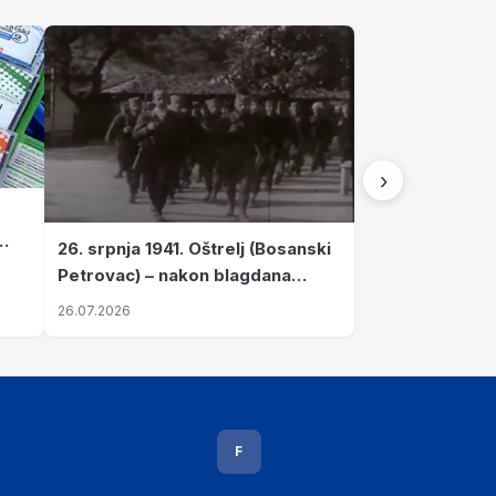
›
26. srpnja 1941. Oštrelj (Bosanski
Petrovac) – nakon blagdana
Svete Ane izvršen napad srpskih
26.07.2026
ustanika na vlak s ženama i
djecom
F