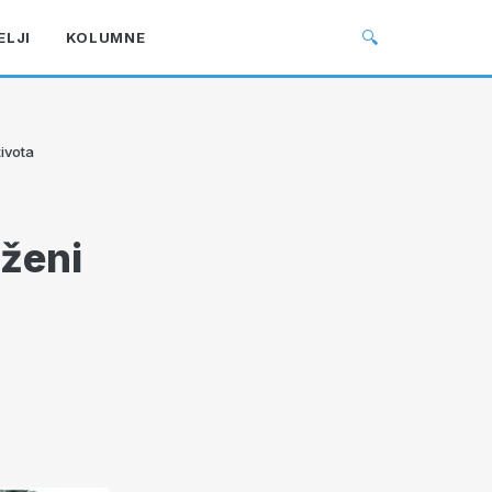
🔍
ELJI
KOLUMNE
ivota
ženi