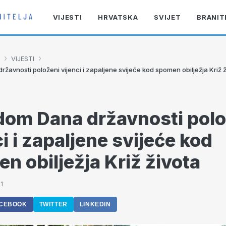
VIJESTI
HRVATSKA
SVIJET
BRANIT
›
›
VIJESTI
avnosti položeni vijenci i zapaljene svijeće kod spomen obilježja Križ ž
om Dana državnosti polo
ci i zapaljene svijeće kod
n obilježja Križ života
1
CEBOOK
TWITTER
LINKEDIN