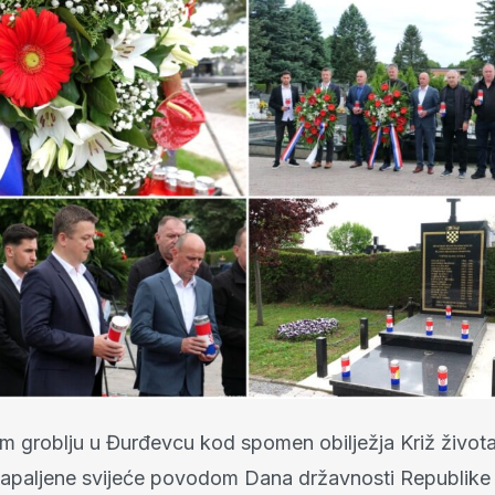
 groblju u Đurđevcu kod spomen obilježja Križ života
i zapaljene svijeće povodom Dana državnosti Republike