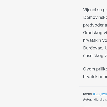
Vijenci su p
Domovinskom
predvođena
Gradskog vi
hrvatskih v
Đurđevac, U
časničkog 
Ovom prilik
hrvatskim br
Izvor:
djurdjeva
Autor:
djurdjeva