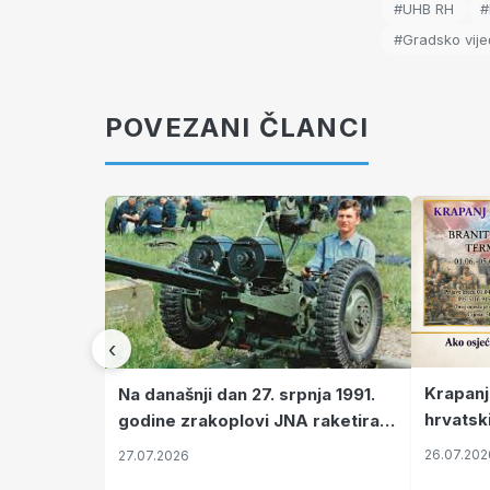
#UHB RH
#
#Gradsko vij
POVEZANI ČLANCI
‹
Krapanj
Na današnji dan 27. srpnja 1991.
hrvatsk
godine zrakoplovi JNA raketirali
pronala
su vojarnu i obučni centar "Nikola
26.07.202
27.07.2026
Šubić Zrinski" popularno zvanu