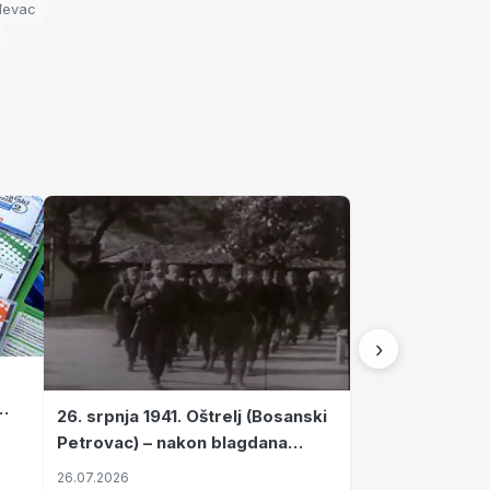
đevac
›
26. srpnja 1941. Oštrelj (Bosanski
Petrovac) – nakon blagdana
Svete Ane izvršen napad srpskih
26.07.2026