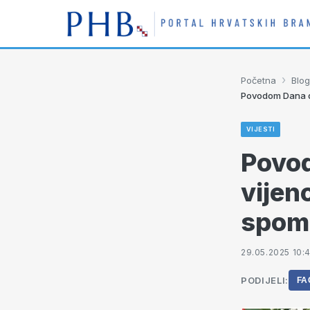
›
Početna
Blog
Povodom Dana drž
VIJESTI
Povod
vijen
spome
29.05.2025 10:4
PODIJELI:
FA