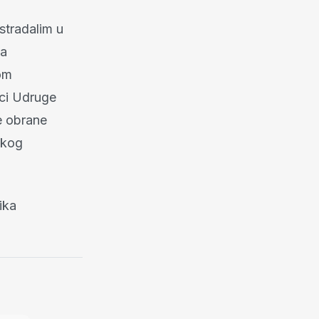
 stradalim u
ca
om
ci Udruge
e obrane
skog
ika