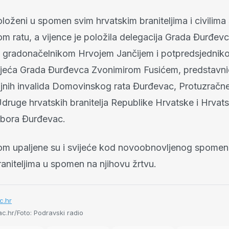
oloženi u spomen svim hrvatskim braniteljima i civilima
 ratu, a vijence je položila delegacija Grada Đurđev
 gradonačelnikom Hrvojem Jančijem i potpredsjednik
jeća Grada Đurđevca Zvonimirom Fusićem, predstavni
ojnih invalida Domovinskog rata Đurđevac, Protuzračn
druge hrvatskih branitelja Republike Hrvatske i Hrvat
zbora Đurđevac.
om upaljene su i svijeće kod novoobnovljenog spomen
aniteljima u spomen na njihovu žrtvu.
c.hr
c.hr/Foto: Podravski radio