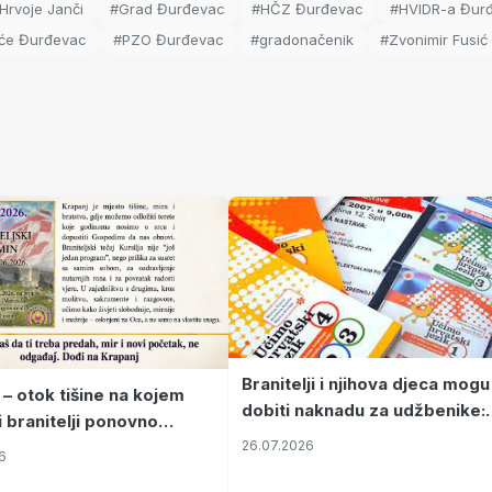
Hrvoje Janči
#Grad Đurđevac
#HČZ Đurđevac
#HVIDR-a Đur
eće Đurđevac
#PZO Đurđevac
#gradonačenik
#Zvonimir Fusić
Branitelji i njihova djeca mogu
 – otok tišine na kojem
dobiti naknadu za udžbenike:
i branitelji ponovno
zahtjevi se podnose do 31.
26.07.2026
ze mir
6
listopada