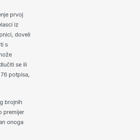
enje prvoj
lasci iz
pnici, doveli
i s
 može
učiti se ili
 76 potpisa,
g brojnih
o premijer
tan onoga