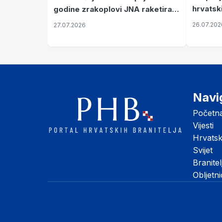
hrvatsk
godine zrakoplovi JNA raketirali
pronala
su vojarnu i obučni centar "Nikola
26.07.202
27.07.2026
Šubić Zrinski" popularno zvanu
"Opatovačka pustara"
Navi
Početn
Vijesti
Hrvats
Svijet
Branitel
Obljetn