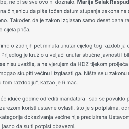
rbe, ne bi se sve ovo ni doznalo.
Marija Selak Raspud
e na činjenicu da piše točan datum stupanja zakona na 
eno. Također, da je zakon izglasan samo deset dana ra
e cijela priča.
imo o zadnjih pet minuta unutar cijelog tog razdoblja
Prijedlog je kružio u veljači unutar stručne javnosti i bi
 se nisu uvažile, a ne vjerujem da HDZ tijekom proljeća
mogao skupiti većinu i izglasati ga. Ništa se u zakonu 
u tom razdoblju”, kazao je Rimac.
 će iduće godine odrediti mandatara i sad se povuklo p
arezom koristi ustavne ovlasti, što je s potpisima, o
 kategorija dokazivanja većine nije precizirana Ustavo
o jasno da su ti potpisi obavezni.