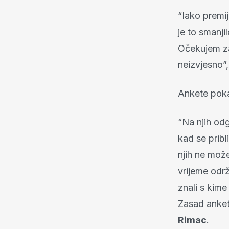
“Iako premi
je to smanji
Očekujem zan
neizvjesno”,
Ankete poka
“Na njih odg
kad se prib
njih ne mož
vrijeme odr
znali s kime
Zasad ankete
Rimac
.