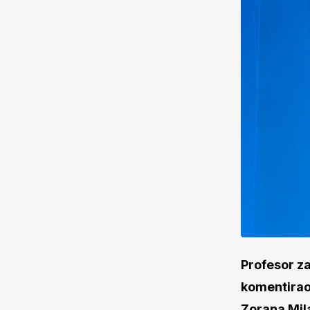
Profesor z
komentirao 
Zorana Mil