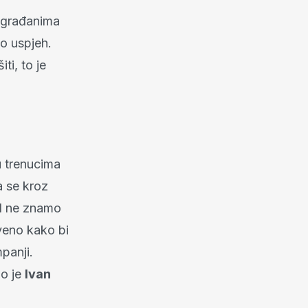
a građanima
ao uspjeh.
ti, to je
 u trenucima
a se kroz
ad ne znamo
veno kako bi
mpanji.
io je
Ivan