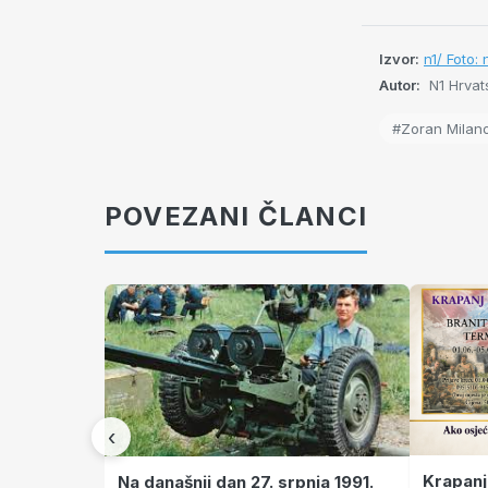
Izvor:
n1/ Foto: 
Autor:
N1 Hrvat
#Zoran Milano
POVEZANI ČLANCI
‹
Krapanj
Na današnji dan 27. srpnja 1991.