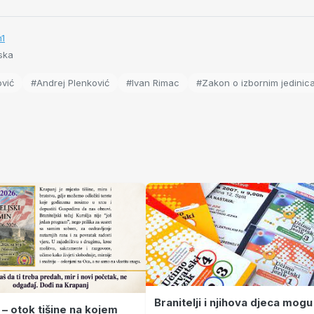
n1
ska
vić
#Andrej Plenković
#Ivan Rimac
#Zakon o izbornim jedini
Branitelji i njihova djeca mogu
 – otok tišine na kojem