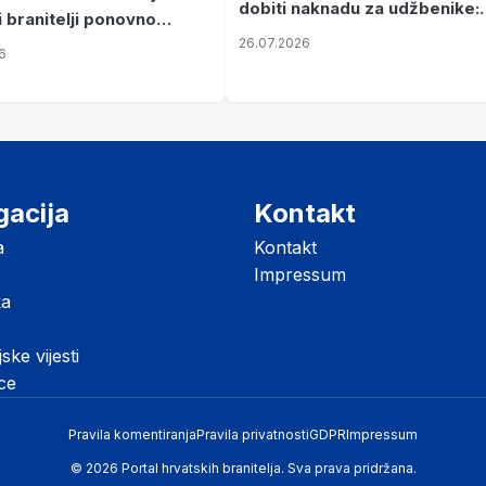
dobiti naknadu za udžbenike:
i branitelji ponovno
zahtjevi se podnose do 31.
26.07.2026
ze mir
6
listopada
gacija
Kontakt
a
Kontakt
Impressum
ka
jske vijesti
ice
Pravila komentiranja
Pravila privatnosti
GDPR
Impressum
© 2026 Portal hrvatskih branitelja. Sva prava pridržana.