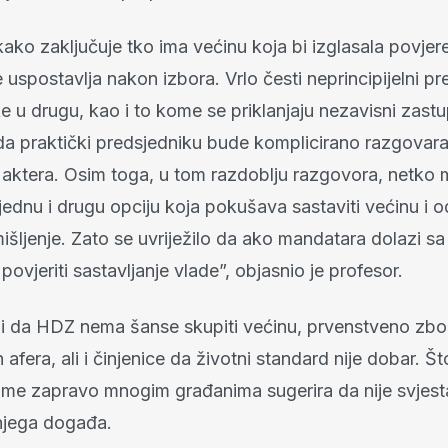
kako zaključuje tko ima većinu koja bi izglasala povjer
e uspostavlja nakon izbora. Vrlo česti neprincipijelni pre
e u drugu, kao i to kome se priklanjaju nezavisni zastu
da praktički predsjedniku bude komplicirano razgovarat
aktera. Osim toga, u tom razdoblju razgovora, netko
 jednu i drugu opciju koja pokušava sastaviti većinu i odl
mišljenje. Zato se uvriježilo da ako mandatara dolazi sa
povjeriti sastavljanje vlade”, objasnio je profesor.
i da HDZ nema šanse skupiti većinu, prvenstveno zbo
h afera, ali i činjenice da životni standard nije dobar. Št
time zapravo mnogim građanima sugerira da nije svjes
njega događa.