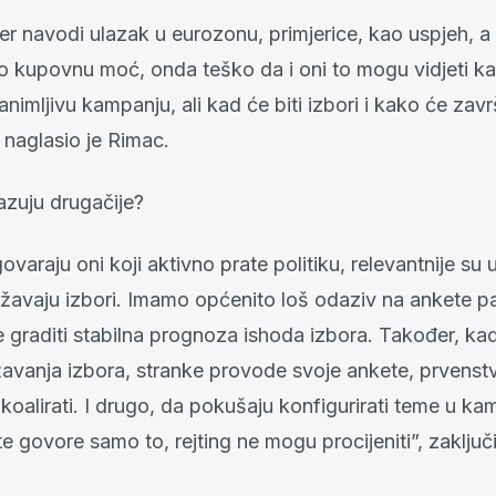
jer navodi ulazak u eurozonu, primjerice, kao uspjeh, 
lo kupovnu moć, onda teško da i oni to mogu vidjeti k
imljivu kampanju, ali kad će biti izbori i kako će završi
 naglasio je Rimac.
zuju drugačije?
ovaraju oni koji aktivno prate politiku, relevantnije su
ližavaju izbori. Imamo općenito loš odaziv na ankete p
e graditi stabilna prognoza ishoda izbora. Također, k
žavanja izbora, stranke provode svoje ankete, prvenst
 koalirati. I drugo, da pokušaju konfigurirati teme u ka
 govore samo to, rejting ne mogu procijeniti”, zaključ