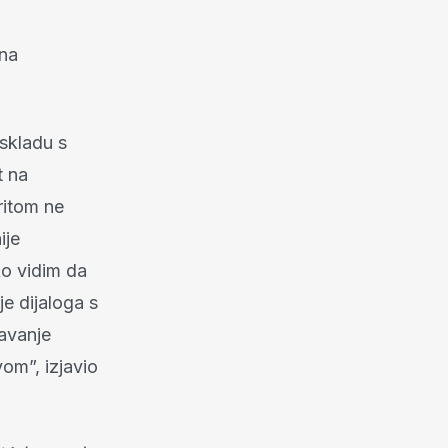
 na
 skladu s
t na
ritom ne
ije
ko vidim da
je dijaloga s
avanje
om”, izjavio