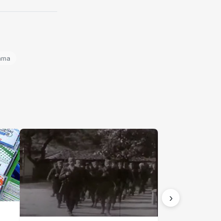
cama
›