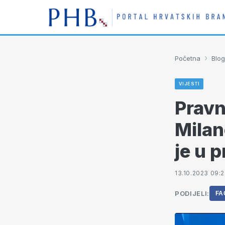
›
Početna
Blog
VIJESTI
Pravn
Milan
je u 
13.10.2023 09:2
PODIJELI:
FA