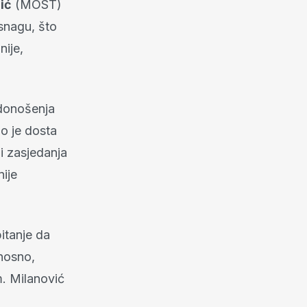
ić
(MOST)
snagu, što
nije,
 donošenja
lo je dosta
 i zasjedanja
nije
itanje da
dnosno,
m. Milanović