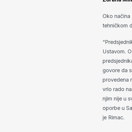
Oko načina n
tehničkom d
“Predsjednik
Ustavom. On
predsjednika
govore da s
provedena ni
vrlo rado na
njim nije u
oporbe u Sa
je Rimac.