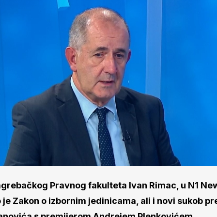
agrebačkog Pravnog fakulteta Ivan Rimac, u N1 N
je Zakon o izbornim jedinicama, ali i novi sukob p
anovića s premijerom Andrejem Plenkovićem.