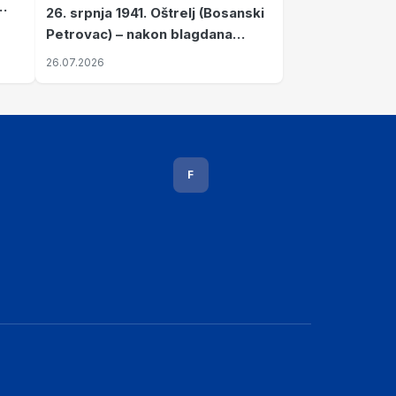
26. srpnja 1941. Oštrelj (Bosanski
Petrovac) – nakon blagdana
Svete Ane izvršen napad srpskih
26.07.2026
ustanika na vlak s ženama i
djecom
F