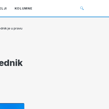
🔍
ELJI
KOLUMNE
dnik je u pravu
jednik