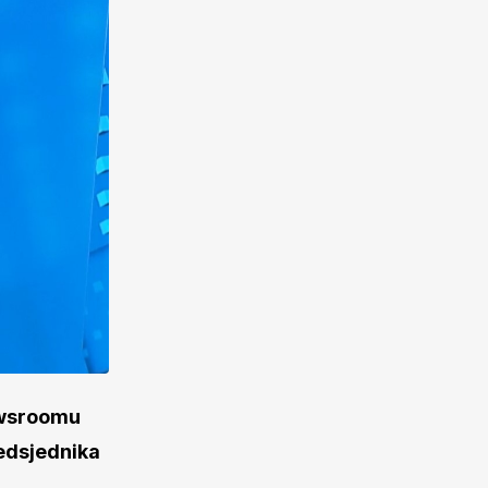
ewsroomu
redsjednika