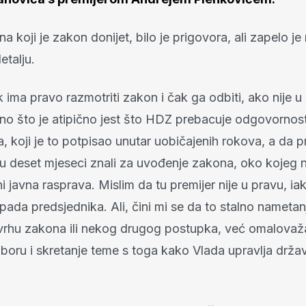
a koji je zakon donijet, bilo je prigovora, ali zapelo je
etalju.
 ima pravo razmotriti zakon i čak ga odbiti, ako nije u
o što je atipično jest što HDZ prebacuje odgovornos
, koji je to potpisao unutar uobičajenih rokova, a da p
u deset mjeseci znali za uvođenje zakona, oko kojeg n
 javna rasprava. Mislim da tu premijer nije u pravu, ia
pada predsjednika. Ali, čini mi se da to stalno nametan
 svrhu zakona ili nekog drugog postupka, već omalovaž
boru i skretanje teme s toga kako Vlada upravlja držav