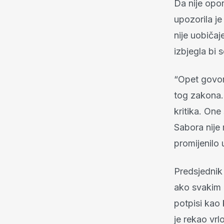
Da nije opo
upozorila j
nije uobičaj
izbjegla bi s
“Opet govor
tog zakona. 
kritika. One
Sabora nije 
promijenilo 
Predsjednik
ako svakim z
potpisi kao
je rekao vrl