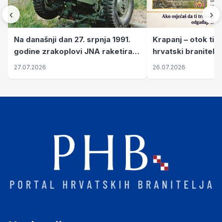
‹
›
Krapanj – otok tiš
Na današnji dan 27. srpnja 1991.
hrvatski branitelj
godine zrakoplovi JNA raketirali
pronalaze mir
su vojarnu i obučni centar "Nikola
26.07.2026
27.07.2026
Šubić Zrinski" popularno zvanu
"Opatovačka pustara"