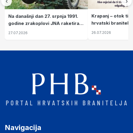
‹
›
Krapanj – otok tiš
Na današnji dan 27. srpnja 1991.
hrvatski branitelj
godine zrakoplovi JNA raketirali
pronalaze mir
su vojarnu i obučni centar "Nikola
26.07.2026
27.07.2026
Šubić Zrinski" popularno zvanu
"Opatovačka pustara"
Navigacija