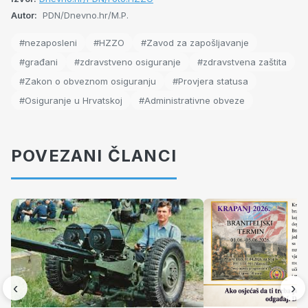
Autor:
PDN/Dnevno.hr/M.P.
#nezaposleni
#HZZO
#Zavod za zapošljavanje
#građani
#zdravstveno osiguranje
#zdravstvena zaštita
#Zakon o obveznom osiguranju
#Provjera statusa
#Osiguranje u Hrvatskoj
#Administrativne obveze
POVEZANI ČLANCI
‹
›