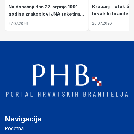
Krapanj – otok tiš
Na današnji dan 27. srpnja 1991.
hrvatski branitelj
godine zrakoplovi JNA raketirali
pronalaze mir
su vojarnu i obučni centar "Nikola
26.07.2026
27.07.2026
Šubić Zrinski" popularno zvanu
"Opatovačka pustara"
Navigacija
Početna