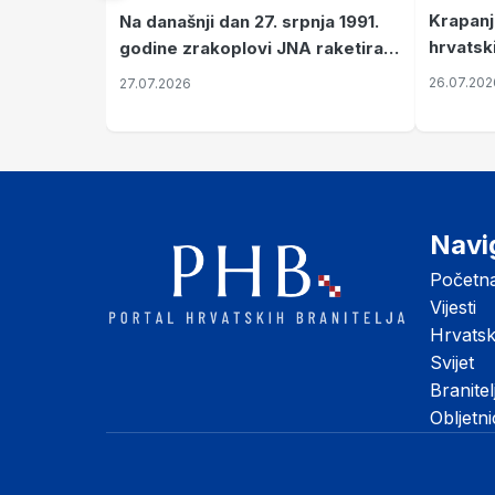
Krapanj
Na današnji dan 27. srpnja 1991.
hrvatsk
godine zrakoplovi JNA raketirali
pronala
su vojarnu i obučni centar "Nikola
26.07.202
27.07.2026
Šubić Zrinski" popularno zvanu
"Opatovačka pustara"
Navi
Početn
Vijesti
Hrvats
Svijet
Branitel
Obljetn