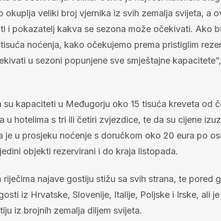
o okuplja veliki broj vjernika iz svih zemalja svijeta, a 
iti i pokazatelj kakva se sezona može očekivati. Ako 
 tisuća noćenja, kako očekujemo prema pristiglim reze
ivati u sezoni popunjene sve smještajne kapacitete”,
 su kapaciteti u Međugorju oko 15 tisuća kreveta od če
 u hotelima s tri ili četiri zvjezdice, te da su cijene izu
da je u prosjeku noćenje s doručkom oko 20 eura po os
edini objekti rezervirani i do kraja listopada.
riječima najave gostiju stižu sa svih strana, te pored 
osti iz Hrvatske, Slovenije, Italije, Poljske i Irske, ali je
tiju iz brojnih zemalja diljem svijeta.