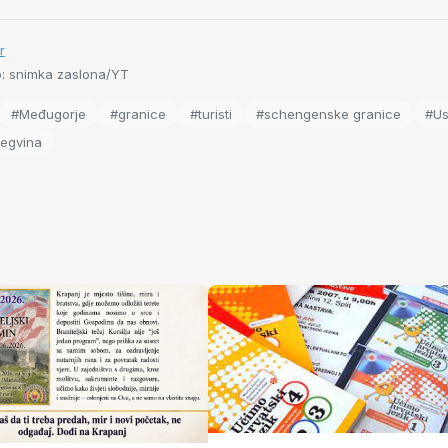
r
o: snimka zaslona/YT
#Međugorje
#granice
#turisti
#schengenske granice
#Us
cegvina