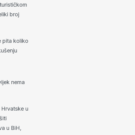
urističkom
iki broj
e pita koliko
kušenju
uvijek nema
u Hrvatske u
iti
va u BiH,