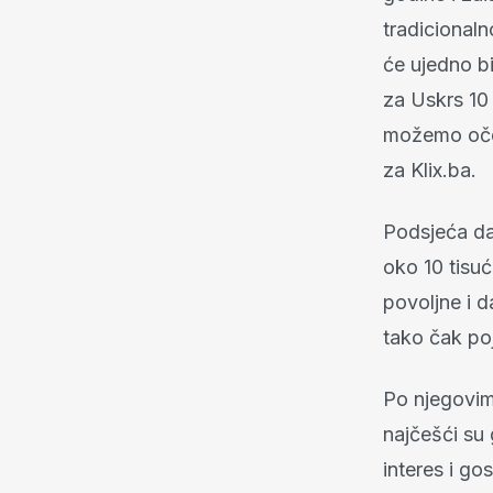
tradicionaln
će ujedno b
za Uskrs 10
možemo oček
za Klix.ba.
Podsjeća da
oko 10 tisuća
povoljne i 
tako čak poj
Po njegovim 
najčešći su g
interes i gos