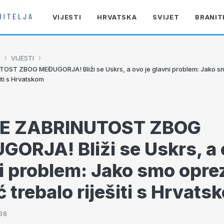
VIJESTI
HRVATSKA
SVIJET
BRANIT
›
›
VIJESTI
ST ZBOG MEĐUGORJA! Bliži se Uskrs, a ovo je glavni problem: Jako sm
iti s Hrvatskom
E ZABRINUTOST ZBOG
ORJA! Bliži se Uskrs, a 
i problem: Jako smo oprez
ć trebalo riješiti s Hrvats
:38