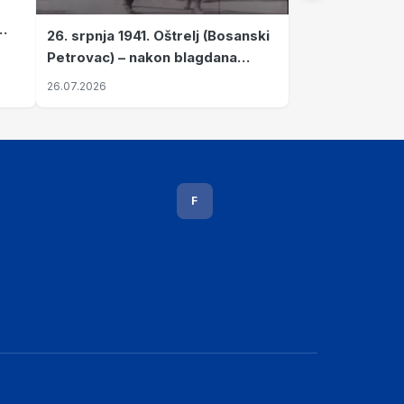
26. srpnja 1941. Oštrelj (Bosanski
Petrovac) – nakon blagdana
Svete Ane izvršen napad srpskih
26.07.2026
ustanika na vlak s ženama i
djecom
F