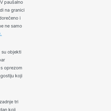
PDV paušalno
di na granici
edorečeno i
ome ne samo
x.
 su objekti
bar
, s oprezom
gostiju koji
zadnje tri
dan koji