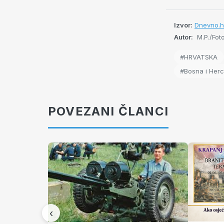
Izvor:
Dnevno.h
Autor:
M.P./Fot
#HRVATSKA
#Bosna i Her
POVEZANI ČLANCI
‹