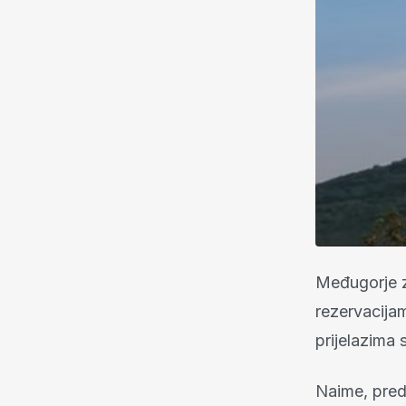
Međugorje z
rezervacija
prijelazima
Naime, preds