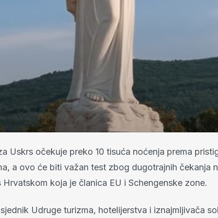
a Uskrs očekuje preko 10 tisuća noćenja prema pristi
ma, a ovo će biti važan test zbog dugotrajnih čekanja 
 s Hrvatskom koja je članica EU i Schengenske zone.
jednik Udruge turizma, hotelijerstva i iznajmljivača s