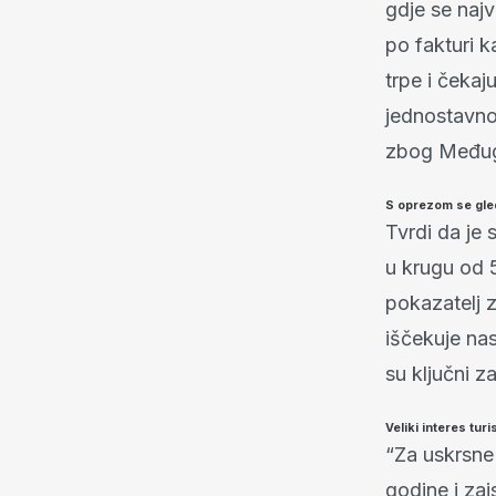
gdje se najv
po fakturi k
trpe i čekaj
jednostavno
zbog Međugo
S oprezom se gled
Tvrdi da je
u krugu od 
pokazatelj 
iščekuje nas
su ključni z
Veliki interes turi
“Za uskrsne 
godine i zai