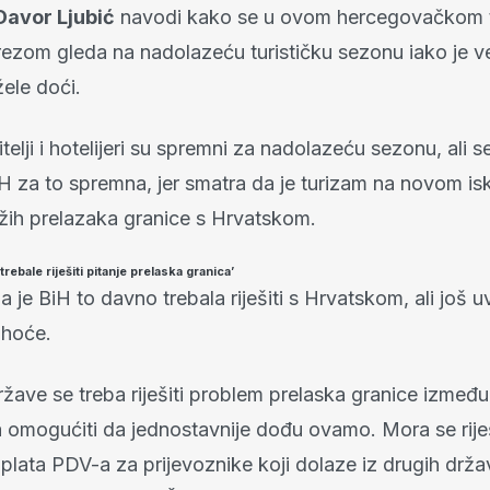
avor Ljubić
navodi kako se u ovom hercegovačkom t
ezom gleda na nadolazeću turističku sezonu iako je vel
žele doći.
itelji i hotelijeri su spremni za nadolazeću sezonu, ali s
iH za to spremna, jer smatra da je turizam na novom is
žih prelazaka granice s Hrvatskom.
trebale riješiti pitanje prelaska granica’
 je BiH to davno trebala riješiti s Hrvatskom, ali još 
 hoće.
ržave se treba riješiti problem prelaska granice izmeđ
a omogućiti da jednostavnije dođu ovamo. Mora se riješ
plata PDV-a za prijevoznike koji dolaze iz drugih drža