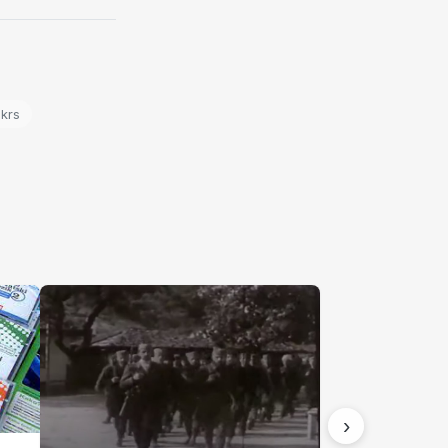
krs
›