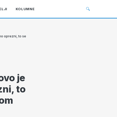
🔍
ELJI
KOLUMNE
o oprezni, to se
ovo je
ni, to
kom