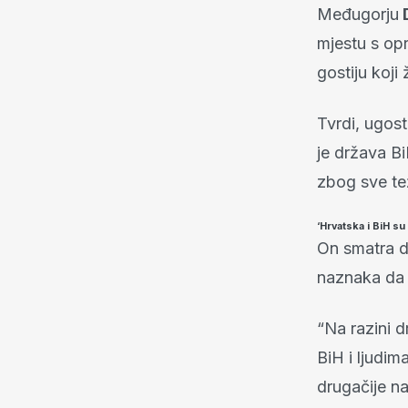
Međugorju
D
mjestu s opr
gostiju koji 
Tvrdi, ugost
je država B
zbog sve te
‘Hrvatska i BiH su 
On smatra da
naznaka da
“Na razini d
BiH i ljudim
drugačije na