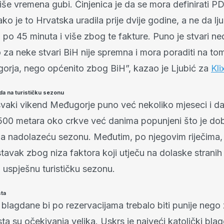
iše vremena gubi. Činjenica je da se mora definirati 
ako je to Hrvatska uradila prije dvije godine, a ne da lju
u po 45 minuta i više zbog te fakture. Puno je stvari n
 za neke stvari BiH nije spremna i mora poraditi na t
rja, nego općenito zbog BiH”, kazao je Ljubić za
Kli
a na turističku sezonu
 svaki vikend Međugorje puno već nekoliko mjeseci i da
500 metara oko crkve već danima popunjeni što je do
za nadolazeću sezonu. Međutim, po njegovim riječima
tavak zbog niza faktora koji utječu na dolaske stranih 
a uspješnu turističku sezonu.
sta
blagdane bi po rezervacijama trebalo biti punije nego 
sta su očekivanja velika. Uskrs je najveći katolički blag