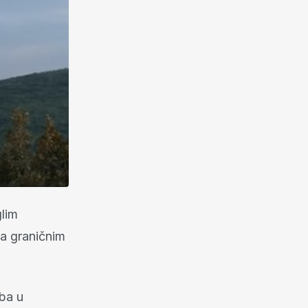
glim
na graničnim
oba u