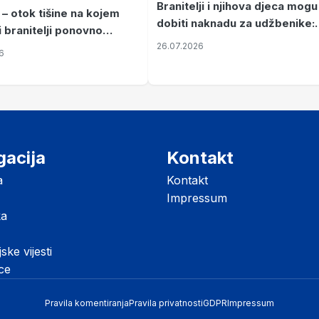
Branitelji i njihova djeca mogu
 – otok tišine na kojem
dobiti naknadu za udžbenike:
i branitelji ponovno
zahtjevi se podnose do 31.
26.07.2026
ze mir
6
listopada
gacija
Kontakt
a
Kontakt
Impressum
ka
jske vijesti
ice
Pravila komentiranja
Pravila privatnosti
GDPR
Impressum