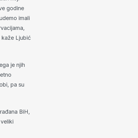
ove godine
budemo imali
rvacijama,
 kaže Ljubić
ga je njih
zetno
obi, pa su
građana BiH,
 veliki