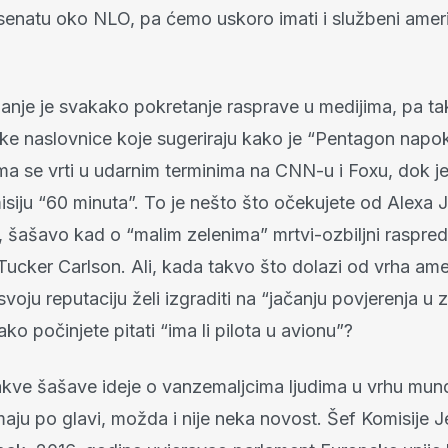
enatu oko NLO, pa ćemo uskoro imati i službeni ameri
anje je svakako pokretanje rasprave u medijima, pa 
nske naslovnice koje sugeriraju kako je “Pentagon napo
ema se vrti u udarnim terminima na CNN-u i Foxu, dok 
siju “60 minuta”. To je nešto što očekujete od Alexa J
k, šašavo kad o “malim zelenima” mrtvi-ozbiljni raspreda
 Tucker Carlson. Ali, kada takvo što dolazi od vrha amer
 svoju reputaciju želi izgraditi na “jačanju povjerenja u 
ko počinjete pitati “ima li pilota u avionu”?
kve šašave ideje o vanzemaljcima ljudima u vrhu mu
maju po glavi, možda i nije neka novost. Šef Komisije 