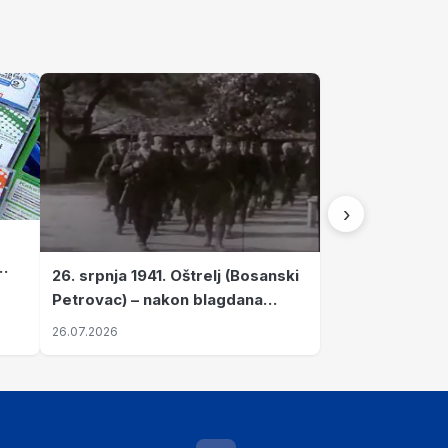
›
26. srpnja 1941. Oštrelj (Bosanski
Petrovac) – nakon blagdana
Svete Ane izvršen napad srpskih
26.07.2026
ustanika na vlak s ženama i
djecom