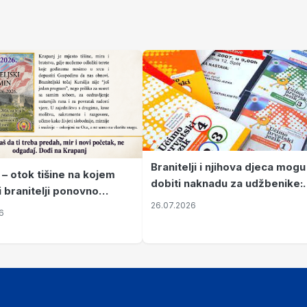
Branitelji i njihova djeca mogu
 – otok tišine na kojem
dobiti naknadu za udžbenike:
i branitelji ponovno
zahtjevi se podnose do 31.
26.07.2026
ze mir
6
listopada