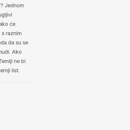
h”? Jednom
ljivi
kako će
i s raznim
eda da su se
 nudi. Ako
emlji ne bi
nji list.