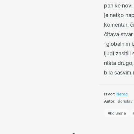
panike novi
je netko na
komentari č
čitava stvar
“globalnim i
ljudi zasitil
ništa drugo,
bila sasvim 
Izvor:
Narod
Autor:
Borislav 
#kolumna