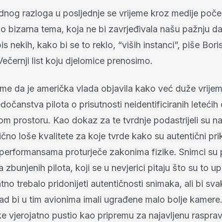
dnog razloga u posljednje se vrijeme kroz medije počel
o bizarna tema, koja ne bi zavrjeđivala našu pažnju da
is nekih, kako bi se to reklo, “viših instanci”, piše Boris
ečernji list koju djelomice prenosimo.
ome da je američka vlada objavila kako već duže vrijem
edočanstva pilota o prisutnosti neidentificiranih letećih
m prostoru. Kao dokaz za te tvrdnje podastrijeli su n
ično loše kvalitete za koje tvrde kako su autentični prik
 performansama proturječe zakonima fizike. Snimci su
zbunjenih pilota, koji se u nevjerici pitaju što su to upr
atno trebalo pridonijeti autentičnosti snimaka, ali bi sv
ad bi u tim avionima imali ugrađene malo bolje kamer
e vjerojatno pustio kao pripremu za najavljenu raspra