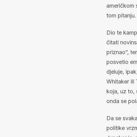
američkom s
tom pitanju.
Dio te kamp
čitati novi
priznao”, t
posvetio emi
djeluje, ipa
Whitaker ili
koja, uz to,
onda se pola
Da se svaka
politike vrz