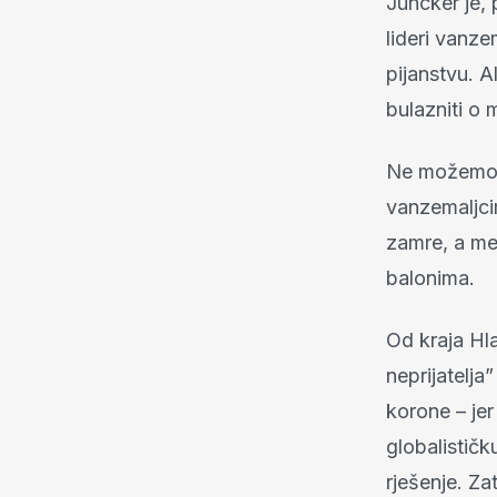
Juncker je,
lideri vanze
pijanstvu. A
bulazniti o
Ne možemo z
vanzemaljcim
zamre, a me
balonima.
Od kraja Hla
neprijatelja
korone – jer 
globalističk
rješenje. Za