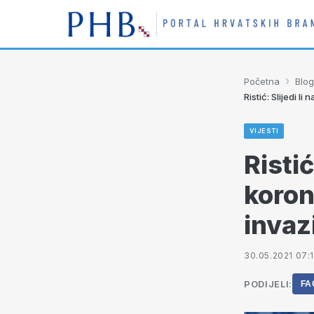
›
Početna
Blog
Ristić: Slijedi 
VIJESTI
Risti
koron
invaz
30.05.2021 07:
PODIJELI:
FA