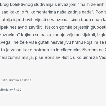
 krug kolektivnog sluđivanja s invazijom “malih zeleni
pisao kako je “u komentarima naša zadnja nada”. Podrug
itatelja ispod ovih vijesti o vanzemaljcima bude nadu 
 ipak neslavno završiti. Nakon gomile prijesnih glupost
zazovima” kojima su nas u zadnje vrijeme kljukali, izgl
i svega i ne žele više gutati nesvarljivu hranu koja im se
 to je zalog kako potraga za inteligentnim životom na Z
nerazumna misija, piše Borislav Ristić u kolumni za Večer
Ristić/snimka zaslona
#Borislav Ristić