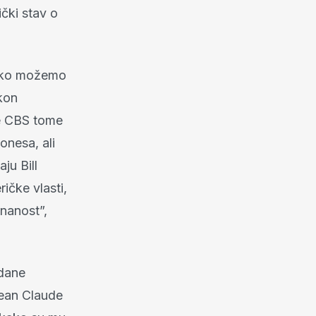
čki stav o
tako možemo
kon
je CBS tome
onesa, ali
ju Bill
ičke vlasti,
znanost”,
ndane
Jean Claude