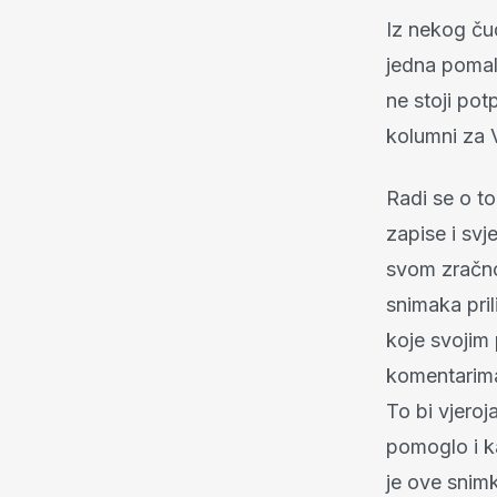
Iz nekog ču
jedna pomal
ne stoji potp
kolumni za V
Radi se o t
zapise i svj
svom zračno
snimaka pril
koje svojim
komentarima 
To bi vjeroj
pomoglo i k
je ove snimk