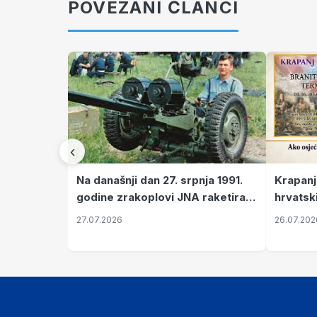
POVEZANI ČLANCI
‹
Krapanj
Na današnji dan 27. srpnja 1991.
hrvatsk
godine zrakoplovi JNA raketirali
pronala
su vojarnu i obučni centar "Nikola
26.07.202
27.07.2026
Šubić Zrinski" popularno zvanu
"Opatovačka pustara"