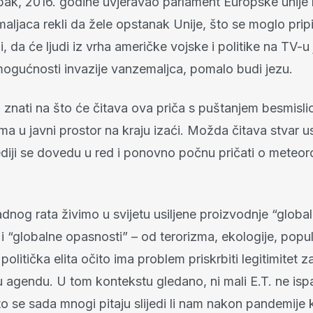
 pak, 2016. godine uvjeravao parlament Europske unije
maljaca rekli da žele opstanak Unije, što se moglo pripi
li, da će ljudi iz vrha američke vojske i politike na TV-u
 mogućnosti invazije vanzemaljca, pomalo budi jezu.
nati na što će čitava ova priča s puštanjem besmisli
a u javni prostor na kraju izaći. Možda čitava stvar 
diji se dovedu u red i ponovno počnu pričati o meteo
dnog rata živimo u svijetu usiljene proizvodnje “global
” i “globalne opasnosti” – od terorizma, ekologije, popu
politička elita očito ima problem priskrbiti legitimitet z
u agendu. U tom kontekstu gledano, ni mali E.T. ne isp
to se sada mnogi pitaju slijedi li nam nakon pandemije