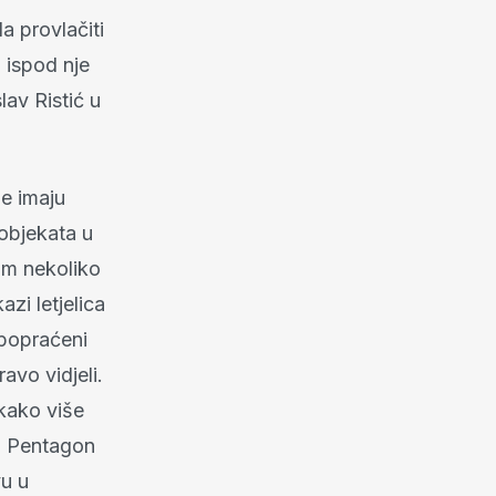
a provlačiti
 ispod nje
lav Ristić u
e imaju
 objekata u
am nekoliko
azi letjelica
 popraćeni
avo vidjeli.
akako više
e. Pentagon
vu u