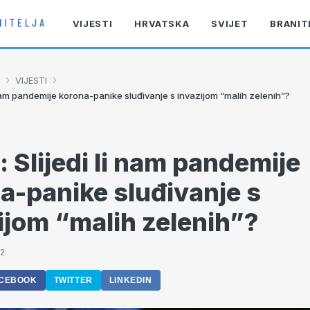
VIJESTI
HRVATSKA
SVIJET
BRANIT
›
›
VIJESTI
li nam pandemije korona-panike sluđivanje s invazijom “malih zelenih”?
ć: Slijedi li nam pandemije
a-panike sluđivanje s
ijom “malih zelenih”?
12
CEBOOK
TWITTER
LINKEDIN