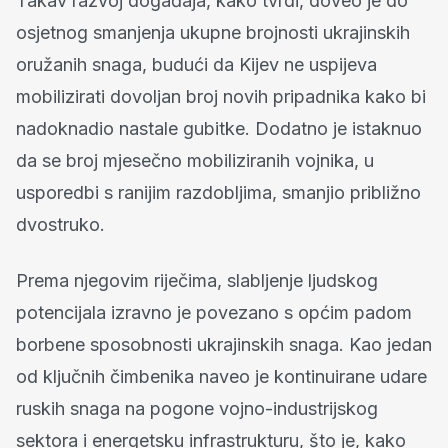
Takav razvoj događaja, kako tvrdi, doveo je do
osjetnog smanjenja ukupne brojnosti ukrajinskih
oružanih snaga, budući da Kijev ne uspijeva
mobilizirati dovoljan broj novih pripadnika kako bi
nadoknadio nastale gubitke. Dodatno je istaknuo
da se broj mjesečno mobiliziranih vojnika, u
usporedbi s ranijim razdobljima, smanjio približno
dvostruko.
Prema njegovim riječima, slabljenje ljudskog
potencijala izravno je povezano s općim padom
borbene sposobnosti ukrajinskih snaga. Kao jedan
od ključnih čimbenika naveo je kontinuirane udare
ruskih snaga na pogone vojno-industrijskog
sektora i energetsku infrastrukturu, što je, kako