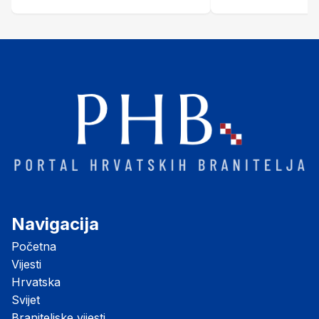
Šubić Zrinski" popularno zvanu
"Opatovačka pustara"
Navigacija
Početna
Vijesti
Hrvatska
Svijet
Braniteljske vijesti