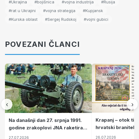
#Ukrajina
#bojišnica
#vojna industrija
#Rusija
#rat u Ukrajini
#vojna strategija
#Kupjansk
#Kurska oblast
#Sergej Rudskoj
#vojni gubici
POVEZANI ČLANCI
‹
›
Krapanj – otok tiš
Na današnji dan 27. srpnja 1991.
hrvatski branitelj
godine zrakoplovi JNA raketirali
pronalaze mir
su vojarnu i obučni centar "Nikola
26.07.2026
27.07.2026