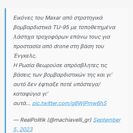
Εικόνες του Maxar από στρατηγικά
βομβαρδιστικά TU-95 με τοποθετημένα
λάστιχα τροχοφόρων επάνω τους για
προστασία από drone στη βάση του
Ένγκελς.
Η Ρωσία θεωρούσε απρόσβλητες τις
βάσεις των βομβαρδιστικών της και γι’
αυτό δεν έφτιαξε ποτέ υπόστεγα/
καταφύγια γι’
αυτά…
pic.twitter.com/g8WjPmw6hS
— RealPolitik (@machiavelli_gr)
September
5, 2023