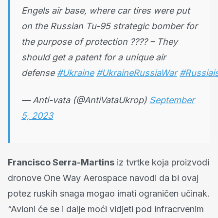
Engels air base, where car tires were put
on the Russian Tu-95 strategic bomber for
the purpose of protection ???? – They
should get a patent for a unique air
defense
#Ukraine
#UkraineRussiaWar
#Russiai
— Anti-vata (@AntiVataUkrop)
September
5, 2023
Francisco Serra-Martins
iz tvrtke koja proizvodi
dronove One Way Aerospace navodi da bi ovaj
potez ruskih snaga mogao imati ograničen učinak.
“Avioni će se i dalje moći vidjeti pod infracrvenim