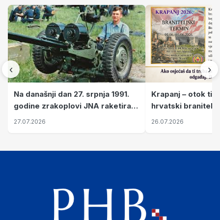
‹
›
Krapanj – otok tiš
Na današnji dan 27. srpnja 1991.
hrvatski branitelj
godine zrakoplovi JNA raketirali
pronalaze mir
su vojarnu i obučni centar "Nikola
26.07.2026
27.07.2026
Šubić Zrinski" popularno zvanu
"Opatovačka pustara"