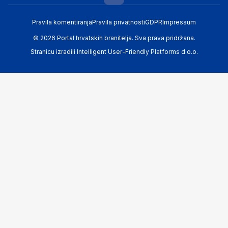
Pravila komentiranja
Pravila privatnosti
GDPR
Impressum
© 2026 Portal hrvatskih branitelja. Sva prava pridržana.
Stranicu izradili
Intelligent User-Friendly Platforms d.o.o.