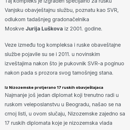
Taj kompleks je izgrađen specijalno za rusku
Vanjsku obavještajnu službu, poznatu kao SVR,
odlukom tadašnjeg gradonačelnika
Moskve
Jurija Luškova
iz 2001. godine.
Veze između tog kompleksa i ruske obaveštajne
službe pojavile su se i 2011. u novinskim
izveštajima nakon što je pukovnik SVR-a poginuo
nakon pada s prozora svog tamošnjeg stana.
Iz Nizozemske protjerano 17 ruskih obavještajaca
Najmanje još jedan diplomat koji trenutno radi u
ruskom veleposlanstvu u Beogradu, našao se na
crnoj listi, u ovom slučaju, Nizozemske zajedno sa
17 ruskih diplomata koje je nizozemska vlada