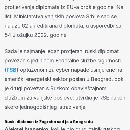
protjerivanja diplomata iz EU-a prošle godine. Na
listi Ministarstva vanjskih poslova Srbije sad se
nalaze 62 akreditirana diplomata, u usporedbi sa
54 u ožujku 2022. godine.
Sada je najmanje jedan protjerani ruski diplomat
povezan s jedinicom Federalne službe sigurnosti
(
FSB
) optuženom za cyber napade usmjerene na
američki energetski sektor poslan u Beograd, dok
je drugi povezan s Ruskom obavještajnom
službom za vanjske poslove, utvrdio je RSE nakon
skoro jednogodišnjeg istraživanja.
Ruski diplomat iz Zagreba sad je u Beogradu
Aleksej Ivanenko
, koji je bio drugi tajnik ruskog