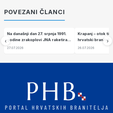
POVEZANI ČLANCI
Na današnji dan 27. srpnja 1991.
Krapanj – otok tiš
godine zrakoplovi JNA raketirali
hrvatski branitelj
‹
›
su vojarnu i obučni centar "Nikola
pronalaze mir
27.07.2026
26.07.2026
Šubić Zrinski" popularno zvanu
"Opatovačka pustara"