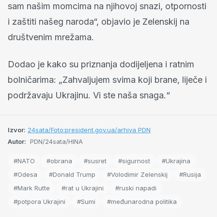
sam našim momcima na njihovoj snazi, otpornosti
i zaštiti našeg naroda“, objavio je Zelenskij na
društvenim mrežama.
Dodao je kako su priznanja dodijeljena i ratnim
bolničarima: „Zahvaljujem svima koji brane, liječe i
podržavaju Ukrajinu. Vi ste naša snaga.“
Izvor:
24sata/Foto:president.gov.ua/arhiva PDN
Autor:
PDN/24sata/HINA
#NATO
#obrana
#susret
#sigurnost
#Ukrajina
#Odesa
#Donald Trump
#Volodimir Zelenskij
#Rusija
#Mark Rutte
#rat u Ukrajini
#ruski napadi
#potpora Ukrajini
#Sumi
#međunarodna politika