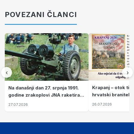
POVEZANI ČLANCI
‹
›
Krapanj – otok tiš
Na današnji dan 27. srpnja 1991.
hrvatski branitelj
godine zrakoplovi JNA raketirali
pronalaze mir
su vojarnu i obučni centar "Nikola
26.07.2026
27.07.2026
Šubić Zrinski" popularno zvanu
"Opatovačka pustara"