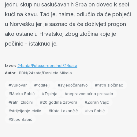
jednu skupinu saslušavanih Srba on doveo k sebi
kući na kavu. Tad je, naime, odlučio da će pobjeći
u Norvešku jer je saznao da će doživjeti progon
ako ostane u Hrvatskoj zbog zločina koje je
počinio - istaknuo je.
Izvor:
24sata/Foto:screenshot/24sata
Autor:
PDN/24sata/Danijela Mikola
#Vukovar
#roditelji
#svjedočanstvo
#ratni zločinac
#Marko Babić
#Trpinja
#nepravomoćna presuda
#ratni zločini
#20 godina zatvora
#Zoran Vajić
#strijeljanje civila
#Kata Lozančič
#Iva Babić
#Stipo Babić