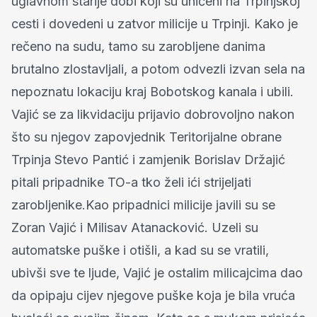
uglavnom starije dobi koji su uhićeni na Trpinjskoj
cesti i dovedeni u zatvor milicije u Trpinji. Kako je
rečeno na sudu, tamo su zarobljene danima
brutalno zlostavljali, a potom odvezli izvan sela na
nepoznatu lokaciju kraj Bobotskog kanala i ubili.
Vajić se za likvidaciju prijavio dobrovoljno nakon
što su njegov zapovjednik Teritorijalne obrane
Trpinja Stevo Pantić i zamjenik Borislav Držajić
pitali pripadnike TO-a tko želi ići strijeljati
zarobljenike.Kao pripadnici milicije javili su se
Zoran Vajić i Milisav Atanacković. Uzeli su
automatske puške i otišli, a kad su se vratili,
ubivši sve te ljude, Vajić je ostalim milicajcima dao
da opipaju cijev njegove puške koja je bila vruća