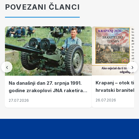
POVEZANI ČLANCI
‹
›
Krapanj – otok tiš
Na današnji dan 27. srpnja 1991.
hrvatski branitelj
godine zrakoplovi JNA raketirali
pronalaze mir
su vojarnu i obučni centar "Nikola
26.07.2026
27.07.2026
Šubić Zrinski" popularno zvanu
"Opatovačka pustara"