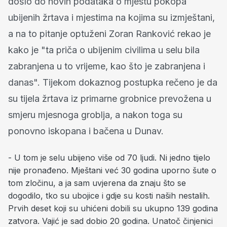
došlo do novih podataka o mjestu pokopa
ubijenih žrtava i mjestima na kojima su izmještani,
a na to pitanje optuženi Zoran Ranković rekao je
kako je "ta priča o ubijenim civilima u selu bila
zabranjena u to vrijeme, kao što je zabranjena i
danas". Tijekom dokaznog postupka rečeno je da
su tijela žrtava iz primarne grobnice prevožena u
smjeru mjesnoga groblja, a nakon toga su
ponovno iskopana i bačena u Dunav.
- U tom je selu ubijeno više od 70 ljudi. Ni jedno tijelo
nije pronađeno. Mještani već 30 godina uporno šute o
tom zločinu, a ja sam uvjerena da znaju što se
dogodilo, tko su ubojice i gdje su kosti naših nestalih.
Prvih deset koji su uhićeni dobili su ukupno 139 godina
zatvora. Vajić je sad dobio 20 godina. Unatoč činjenici