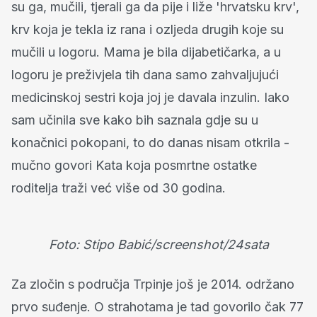
su ga, mučili, tjerali ga da pije i liže 'hrvatsku krv',
krv koja je tekla iz rana i ozljeda drugih koje su
mučili u logoru. Mama je bila dijabetičarka, a u
logoru je preživjela tih dana samo zahvaljujući
medicinskoj sestri koja joj je davala inzulin. Iako
sam učinila sve kako bih saznala gdje su u
konačnici pokopani, to do danas nisam otkrila -
mučno govori Kata koja posmrtne ostatke
roditelja traži već više od 30 godina.
Foto: Stipo Babić/screenshot/24sata
Za zločin s područja Trpinje još je 2014. održano
prvo suđenje. O strahotama je tad govorilo čak 77