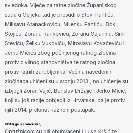
svjedoka. Vijeće za ratne zločine Županijskog
suda u Osijeku tad je presudilo Stevi Pantiću,
Milisavu Atanackoviću, Milenku Pantiću, Đoki
Stojiću, Zoranu Rankoviću, Zoranu Gajaninu, Simi
Steviću, Željku Vukoviću, Miroslavu Kovačeviću i
Jerku Mičiću zbog počinjenog ratnog zločina
protiv civilnog stanovništva te ratnog zločina
protiv ratnih zarobljenika. Većina navedenih
zločinaca uhićeni su u srpnju 2013., no uhićenje su
izbjegli Zoran Vajić, Borislav Držajić i Jerko Mičić,
koji su još ranije pobjegli iz Hrvatske, pa je protiv
njih 2014. prekinut kazneni postupak.
Uhitili ga u Francuskoj
Optužnicom su bili obuhvaćeni i Luka Kršić te