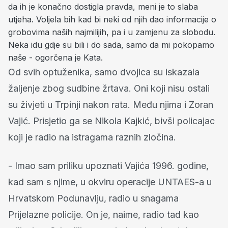
da ih je konačno dostigla pravda, meni je to slaba
utjeha. Voljela bih kad bi neki od njih dao informacije o
grobovima naših najmilijih, pa i u zamjenu za slobodu.
Neka idu gdje su bili i do sada, samo da mi pokopamo
naše - ogorčena je Kata.
Od svih optuženika, samo dvojica su iskazala
žaljenje zbog sudbine žrtava. Oni koji nisu ostali
su živjeti u Trpinji nakon rata. Među njima i Zoran
Vajić. Prisjetio ga se Nikola Kajkić, bivši policajac
koji je radio na istragama raznih zločina.
- Imao sam priliku upoznati Vajića 1996. godine,
kad sam s njime, u okviru operacije UNTAES-a u
Hrvatskom Podunavlju, radio u snagama
Prijelazne policije. On je, naime, radio tad kao