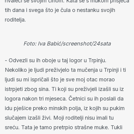
hvaleći se svojim činom. Kata se s mukom prisjeća
tih dana i svega što je čula o nestanku svojih
roditelja.
Foto: Iva Babić/screenshot/24sata
- Odvezli su ih oboje u taj logor u Trpinju.
Nekoliko je ljudi preživjelo ta mučenja u Trpinji i ti
ljudi su mi ispričali što je sve moj otac morao
istrpjeti zbog sina. Ti koji su preživjeli izašli su iz
logora nakon tri mjeseca. Četnici su ih poslali da
idu pješice preko minskih polja, iz kojih su pukim
slučajem izašli živi. Moji roditelji nisu imali tu
sreću. Tata je tamo pretrpio strašne muke. Tukli