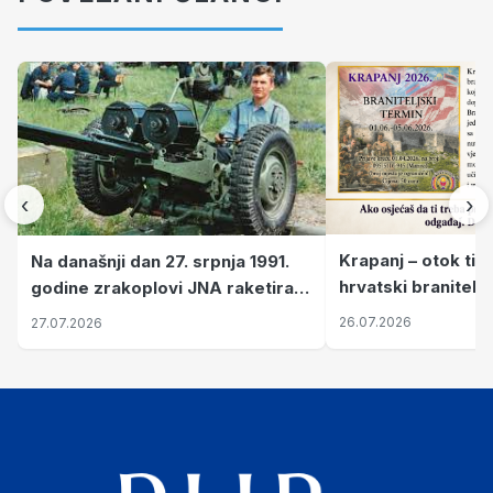
‹
›
Krapanj – otok tiš
Na današnji dan 27. srpnja 1991.
hrvatski branitelj
godine zrakoplovi JNA raketirali
pronalaze mir
su vojarnu i obučni centar "Nikola
26.07.2026
27.07.2026
Šubić Zrinski" popularno zvanu
"Opatovačka pustara"