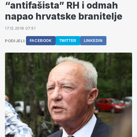
“antifašista” RH i odmah
napao hrvatske branitelje
17.12.2019 07:51
PODIJELI:
FACEBOOK
TWITTER
LINKEDIN