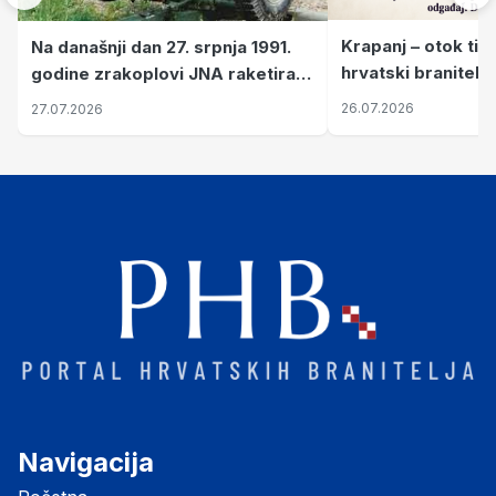
Krapanj – otok tiš
Na današnji dan 27. srpnja 1991.
hrvatski branitelj
godine zrakoplovi JNA raketirali
pronalaze mir
su vojarnu i obučni centar "Nikola
26.07.2026
27.07.2026
Šubić Zrinski" popularno zvanu
"Opatovačka pustara"
Navigacija