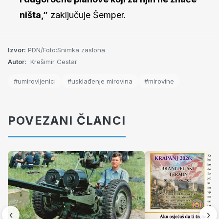
ništa,”
zaključuje Šemper.
Izvor:
PDN/Foto:Snimka zaslona
Autor:
Krešimir Cestar
#umirovljenici
#usklađenje mirovina
#mirovine
POVEZANI ČLANCI
‹
›