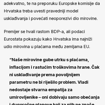
adekvatno, te na preporuku Europske komisije da
Hrvatska treba uvesti pravedniji model
usklađivanja i povećati neoporezivi dio mirovine.
Premijer se hvali rastom BDP-a, ali podaci
Eurostata pokazuju kako Hrvatska ima najniži
udio mirovina u plaćama među zemljama EU.
“Naše mirovine gube utrku s plaćama,
inflacijom i rastućim troškovima hrane. Čak
ni usklađivanje prema povoljnijem
parametru ne bi riješilo problem. Vladi
nedostaje stvarna empatija za
umirovljenike – oni dobivaju samo obećanja
i dugoročne planove koji za njih ne znače