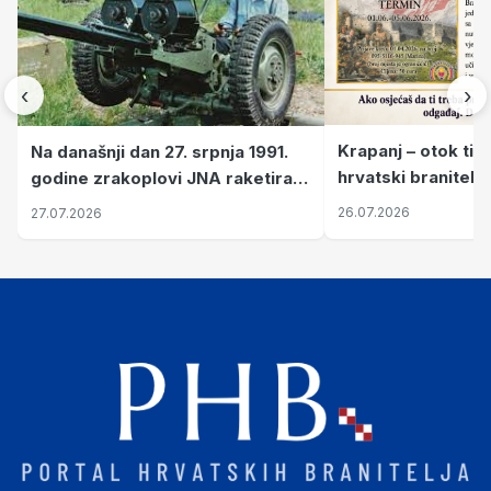
‹
›
Krapanj – otok tiš
Na današnji dan 27. srpnja 1991.
hrvatski branitelj
godine zrakoplovi JNA raketirali
pronalaze mir
su vojarnu i obučni centar "Nikola
26.07.2026
27.07.2026
Šubić Zrinski" popularno zvanu
"Opatovačka pustara"