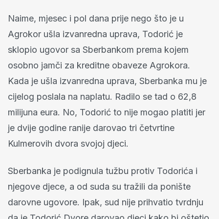
Naime, mjesec i pol dana prije nego što je u
Agrokor ušla izvanredna uprava, Todorić je
sklopio ugovor sa Sberbankom prema kojem
osobno jamči za kreditne obaveze Agrokora.
Kada je ušla izvanredna uprava, Sberbanka mu je
cijelog poslala na naplatu. Radilo se tad o 62,8
milijuna eura. No, Todorić to nije mogao platiti jer
je dvije godine ranije darovao tri četvrtine
Kulmerovih dvora svojoj djeci.
Sberbanka je podignula tužbu protiv Todorića i
njegove djece, a od suda su tražili da ponište
darovne ugovore. Ipak, sud nije prihvatio tvrdnju
da je Todorić Dvore darovao djeci kako bi oštetio