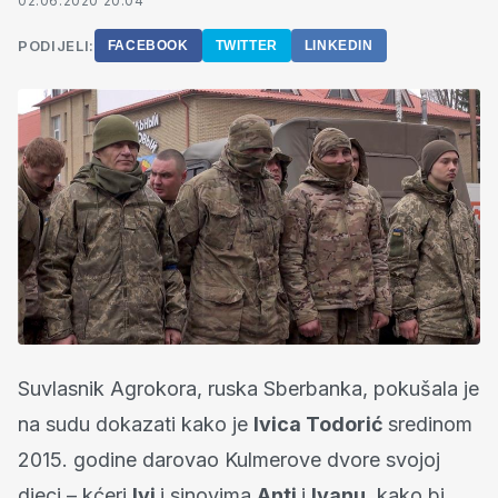
02.06.2020 20:04
PODIJELI:
FACEBOOK
TWITTER
LINKEDIN
Suvlasnik Agrokora, ruska Sberbanka, pokušala je
na sudu dokazati kako je
Ivica Todorić
sredinom
2015. godine darovao Kulmerove dvore svojoj
djeci – kćeri
Ivi
i sinovima
Anti
i
Ivanu
, kako bi