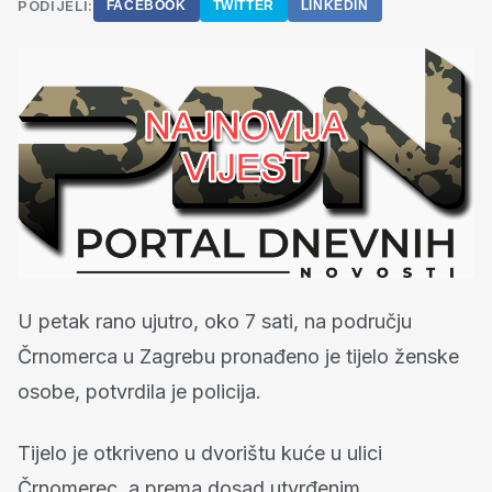
PODIJELI:
FACEBOOK
TWITTER
LINKEDIN
U petak rano ujutro, oko 7 sati, na području
Črnomerca u Zagrebu pronađeno je tijelo ženske
osobe, potvrdila je policija.
Tijelo je otkriveno u dvorištu kuće u ulici
Črnomerec, a prema dosad utvrđenim