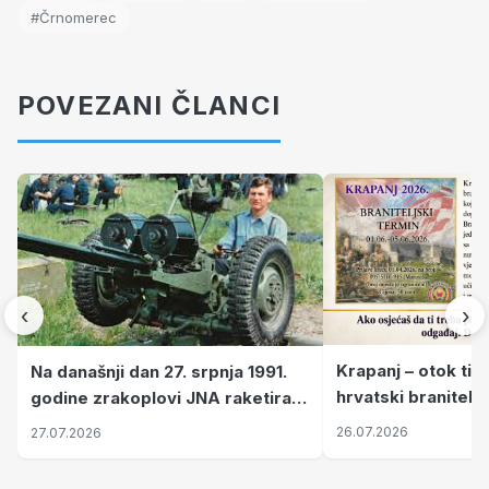
#Črnomerec
POVEZANI ČLANCI
‹
›
Krapanj – otok tiš
Na današnji dan 27. srpnja 1991.
hrvatski branitelj
godine zrakoplovi JNA raketirali
pronalaze mir
su vojarnu i obučni centar "Nikola
26.07.2026
27.07.2026
Šubić Zrinski" popularno zvanu
"Opatovačka pustara"