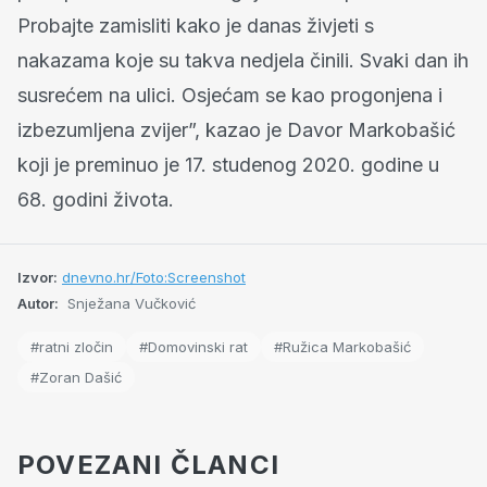
Probajte zamisliti kako je danas živjeti s
nakazama koje su takva nedjela činili. Svaki dan ih
susrećem na ulici. Osjećam se kao progonjena i
izbezumljena zvijer”, kazao je Davor Markobašić
koji je preminuo je 17. studenog 2020. godine u
68. godini života.
Izvor:
dnevno.hr/Foto:Screenshot
Autor:
Snježana Vučković
#ratni zločin
#Domovinski rat
#Ružica Markobašić
#Zoran Dašić
POVEZANI ČLANCI