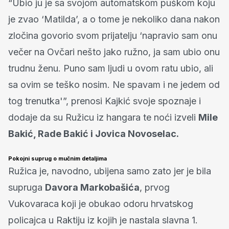
“Ubio ju je sa svojom automatskom puškom koju
je zvao ‘Matilda’, a o tome je nekoliko dana nakon
zločina govorio svom prijatelju ‘napravio sam onu
večer na Ovčari nešto jako ružno, ja sam ubio onu
trudnu ženu. Puno sam ljudi u ovom ratu ubio, ali
sa ovim se teško nosim. Ne spavam i ne jedem od
tog trenutka'”, prenosi Kajkić svoje spoznaje i
dodaje da su Ružicu iz hangara te noći izveli
Mile
Bakić, Rade Bakić i Jovica Novoselac.
Pokojni suprug o mučnim detaljima
Ružica je, navodno, ubijena samo zato jer je bila
supruga
Davora Markobašića
, prvog
Vukovaraca koji je obukao odoru hrvatskog
policajca u Raktiju iz kojih je nastala slavna 1.