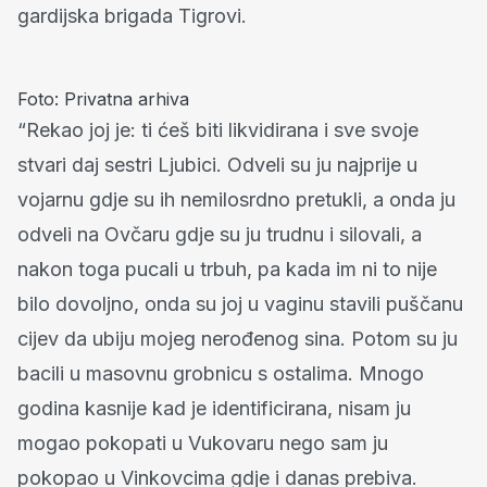
gardijska brigada Tigrovi.
Foto: Privatna arhiva
“Rekao joj je: ti ćeš biti likvidirana i sve svoje
stvari daj sestri Ljubici. Odveli su ju najprije u
vojarnu gdje su ih nemilosrdno pretukli, a onda ju
odveli na Ovčaru gdje su ju trudnu i silovali, a
nakon toga pucali u trbuh, pa kada im ni to nije
bilo dovoljno, onda su joj u vaginu stavili puščanu
cijev da ubiju mojeg nerođenog sina. Potom su ju
bacili u masovnu grobnicu s ostalima. Mnogo
godina kasnije kad je identificirana, nisam ju
mogao pokopati u Vukovaru nego sam ju
pokopao u Vinkovcima gdje i danas prebiva.