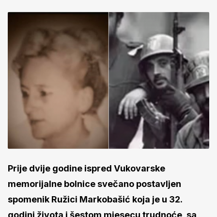
Prije dvije godine ispred Vukovarske
memorijalne bolnice svečano postavljen
spomenik Ružici Markobašić koja je u 32.
godini života i šestom mjesecu trudnoće, sa