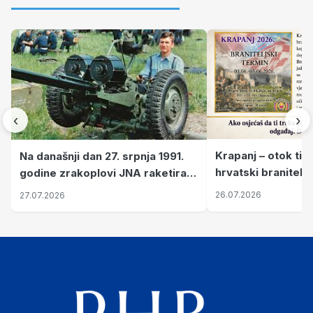
‹
›
Krapanj – otok tiš
Na današnji dan 27. srpnja 1991.
hrvatski branitelj
godine zrakoplovi JNA raketirali
pronalaze mir
su vojarnu i obučni centar "Nikola
26.07.2026
27.07.2026
Šubić Zrinski" popularno zvanu
"Opatovačka pustara"