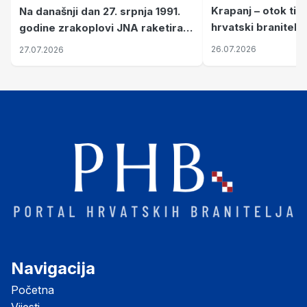
Krapanj – otok tiš
Na današnji dan 27. srpnja 1991.
hrvatski branitelj
godine zrakoplovi JNA raketirali
pronalaze mir
su vojarnu i obučni centar "Nikola
26.07.2026
27.07.2026
Šubić Zrinski" popularno zvanu
"Opatovačka pustara"
Navigacija
Početna