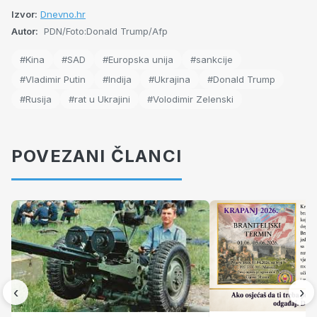
Izvor:
Dnevno.hr
Autor:
PDN/Foto:Donald Trump/Afp
#Kina
#SAD
#Europska unija
#sankcije
#Vladimir Putin
#Indija
#Ukrajina
#Donald Trump
#Rusija
#rat u Ukrajini
#Volodimir Zelenski
POVEZANI ČLANCI
‹
›