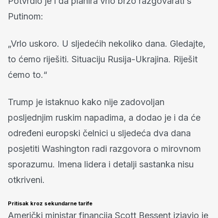
Potvrdio je i da planira vrlo brzo razgovarati s
Putinom:
„Vrlo uskoro. U sljedećih nekoliko dana. Gledajte,
to ćemo riješiti. Situaciju Rusija-Ukrajina. Riješit
ćemo to.“
Trump je istaknuo kako nije zadovoljan
posljednjim ruskim napadima, a dodao je i da će
određeni europski čelnici u sljedeća dva dana
posjetiti Washington radi razgovora o mirovnom
sporazumu. Imena lidera i detalji sastanka nisu
otkriveni.
Pritisak kroz sekundarne tarife
Američki ministar financija Scott Bessent izjavio je