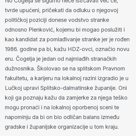
No Čogelja se sigurno neće istrčavati već će,
tvrde upućeni, pričekati da odluku o njegovoj
političkoj poziciji donese vodstvo stranke
odnosno Plenković, kojemu bi mogao poslužiti i
kao kandidat za pomlađivanje stranke jer je rođen
1986. godine pa bi, kažu HDZ-ovci, označio novu
eru. Čogelja je jedan od najmlađih stranačkih
dužnosnika. Školovao se na splitskom Pravnom
fakultetu, a karijeru na lokalnoj razini izgradio je u
Lučkoj upravi Splitsko-dalmatinske županije. Oni
koji ga poznaju kažu da zamjerke za njega teško
mogu pronaći i na lokalnoj oporbenoj sceni te
napominju da bi on bio odličan balans između
gradske i županijske organizacije u tom kraju.