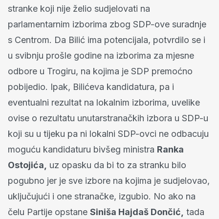
stranke koji nije želio sudjelovati na
parlamentarnim izborima zbog SDP-ove suradnje
s Centrom. Da Bilić ima potencijala, potvrdilo se i
u svibnju prošle godine na izborima za mjesne
odbore u Trogiru, na kojima je SDP premoćno
pobijedio. Ipak, Bilićeva kandidatura, pa i
eventualni rezultat na lokalnim izborima, uvelike
ovise o rezultatu unutarstranačkih izbora u SDP-u
koji su u tijeku pa ni lokalni SDP-ovci ne odbacuju
moguću kandidaturu bivšeg ministra
Ranka
Ostojića,
uz opasku da bi to za stranku bilo
pogubno jer je sve izbore na kojima je sudjelovao,
uključujući i one stranačke, izgubio. No ako na
čelu Partije opstane
Siniša Hajdaš Dončić,
tada