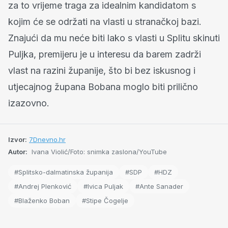
za to vrijeme traga za idealnim kandidatom s
kojim će se održati na vlasti u stranačkoj bazi.
Znajući da mu neće biti lako s vlasti u Splitu skinuti
Puljka, premijeru je u interesu da barem zadrži
vlast na razini županije, što bi bez iskusnog i
utjecajnog župana Bobana moglo biti prilično
izazovno.
Izvor:
7Dnevno.hr
Autor:
Ivana Violić/Foto: snimka zaslona/YouTube
#Splitsko-dalmatinska županija
#SDP
#HDZ
#Andrej Plenković
#Ivica Puljak
#Ante Sanader
#Blaženko Boban
#Stipe Čogelje