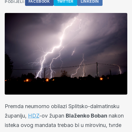
PODIJELI:
FACEBOOK
TWITTER
LINKEDIN
Premda neumorno obilazi Splitsko-dalmatinsku
županiju,
HDZ
-ov župan
Blaženko Boban
nakon
isteka ovog mandata trebao bi u mirovinu, tvrde