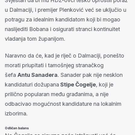
Svjestan da bi mu HDZ-ovci teško oprostili poraz
u Dalmaciji, i premijer Plenković već se uključio u
potragu za idealnim kandidatom koji bi mogao
naslijediti Bobana i osigurati stranci kontinuitet
vladanja tom županijom.
Naravno da će, kad je riječ o Dalmaciji, ponešto
morati priupitati i tamošnjeg stranačkog
šefa
Antu Sanadera
. Sanader pak nije nesklon
kandidaturi dožupana
Stipe Čogelje
, koji je
prilično popularan među građanima, a nije
odbacivao mogućnost kandidature na lokalnim
izborima.
Odličan balans