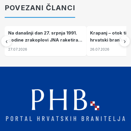
POVEZANI ČLANCI
Na današnji dan 27. srpnja 1991.
Krapanj – otok tiš
godine zrakoplovi JNA raketirali
hrvatski branitelj
‹
›
su vojarnu i obučni centar "Nikola
pronalaze mir
27.07.2026
26.07.2026
Šubić Zrinski" popularno zvanu
"Opatovačka pustara"