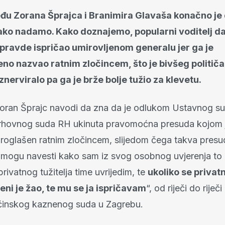
đu Zorana Šprajca i Branimira Glavaša konačno je 
ako nadamo. Kako doznajemo, popularni voditelj d
pravde ispričao umirovljenom generalu jer ga je
no nazvao ratnim zločincem, što je bivšeg političa
iznerviralo pa ga je brže bolje tužio za klevetu.
oran Šprajc navodi da zna da je odlukom Ustavnog su
rhovnog suda RH ukinuta pravomoćna presuda kojom j
 proglašen ratnim zločincem, slijedom čega takva presu
te mogu navesti kako sam iz svog osobnog uvjerenja to
rivatnog tužitelja time uvrijedim, te
ukoliko se privatni
eni je žao, te mu se ja ispričavam
“, od riječi do riječi
ćinskog kaznenog suda u Zagrebu.