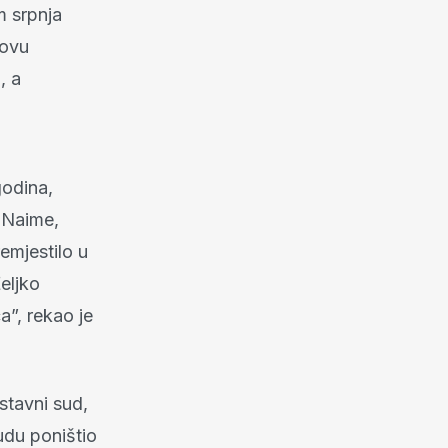
m srpnja
lovu
, a
godina,
. Naime,
remjestilo u
eljko
a”, rekao je
Ustavni sud,
sudu poništio