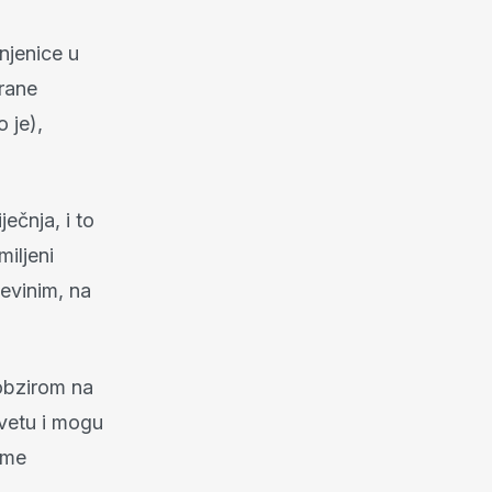
injenice u
rane
 je),
ečnja, i to
iljeni
evinim, na
 obzirom na
evetu i mogu
e me