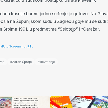
 Dokazat ću u sudskom postupku da ste klevetnik”.
 dana kasnije barem jedno suđenje je gotovo. No Glava
osla na Županijskom sudu u Zagrebu gdje mu se sudi 
m Srbima 1991. u predmetima “Selotejp” i “Garaža”.
r/Foto:Screenshot RTL
vaš
#Zoran Šprajc
#klevetanje