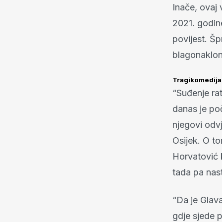
Inače, ovaj
2021. godin
povijest. Šp
blagonaklon
Tragikomedija
“Suđenje ra
danas je poč
njegovi odvj
Osijek. O to
Horvatović k
tada pa nas
“Da je Glava
gdje sjede p