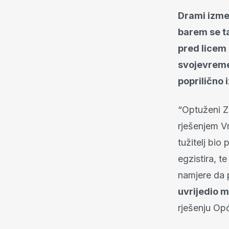
Drami izme
barem se t
pred licem 
svojevreme
poprilično 
“Optuženi Z
rješenjem V
tužitelj bio
egzistira, 
namjere da p
uvrijedio m
rješenju Op