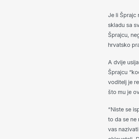
Je li Šprajc
skladu sa s
Šprajcu, ne
hrvatsko pr
A dvije usij
Šprajcu “ko
voditelj je 
što mu je o
“Niste se is
to da se ne 
vas nazivati