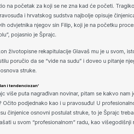
tio na početak za koji se ne zna kad će početi. Tragik
avosuđa i hrvatskog sudstva najbolje opisuje činjenic
h odvjetnika njegov sin Filip, koji je na početku proce
u”, pojasnio je Šprajc.
n životopisne rekapitulacije Glavaš mu je u svom, ist
tilu poručio da se “vide na sudu” i doveo u pitanje nj
osnova struke.
lan i tendenciozan’
jc više puta nagrađivan novinar, pitam se kakvo nam j
? Očito podjednako kao i u pravosuđu! U profesional
su činjenice osnovni postulat struke, to je Šprajc trebao
ašati u svom “profesionalnom” radu, kao višegodišnji