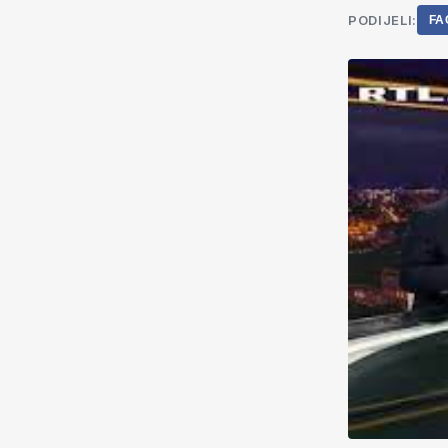
PODIJELI:
FA