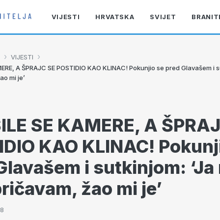
VIJESTI
HRVATSKA
SVIJET
BRANIT
›
›
VIJESTI
RE, A ŠPRAJC SE POSTIDIO KAO KLINAC! Pokunjio se pred Glavašem i su
ao mi je’
ILE SE KAMERE, A ŠPRAJ
DIO KAO KLINAC! Pokunj
Glavašem i sutkinjom: ‘Ja
pričavam, žao mi je’
08