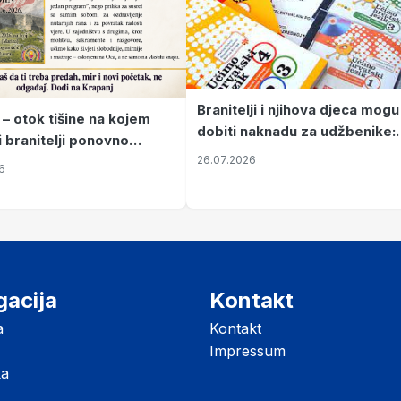
Branitelji i njihova djeca mogu
 – otok tišine na kojem
dobiti naknadu za udžbenike:
i branitelji ponovno
zahtjevi se podnose do 31.
26.07.2026
ze mir
6
listopada
gacija
Kontakt
a
Kontakt
Impressum
ka