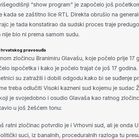
 višegodišnji “show program” je započelo još početko
e kada se zaštitno lice RTL Direkta obrušio na genera
rajc je tada konstatirao da sudski proces traje predugo
 nije bio ni prema samom sudu.
 hrvatskog pravosuđa
tnom zločincu Branimiru Glavašu, koje počelo prije 17 
elo ispočetka i kako je počelo trajat će još 17 godina
etnici su zatražili i dobili odgodu kako bi se suđenje p
me treba odlučiti Visoki kazneni sud kojemu je sudac Ž
oji je svojedobno i osudio Glavaša kao ratnog zločinc
tavio u još žešćem tonu:
š ratni zločinac potvrdio je i Vrhovni sud, ali je onda 
olitički suci, iz banalnih, proceduralnih razloga tu pre