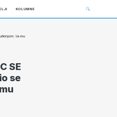
🔍
ELJI
KOLUMNE
tkinjom: ‘Ja mu
C SE
io se
 mu