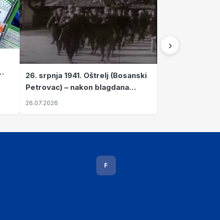
›
26. srpnja 1941. Oštrelj (Bosanski
Petrovac) – nakon blagdana
Svete Ane izvršen napad srpskih
26.07.2026
ustanika na vlak s ženama i
djecom
F