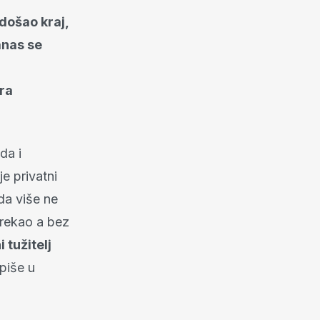
došao kraj,
anas se
ra
da i
e privatni
da više ne
 rekao a bez
 tužitelj
 piše u