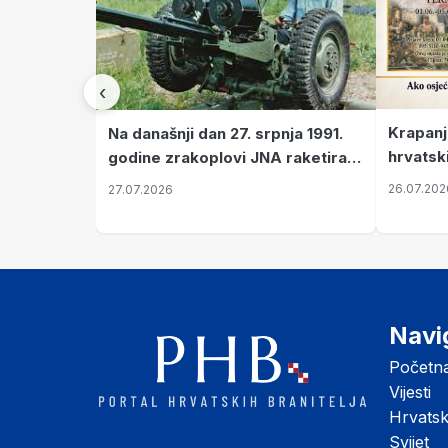
‹
Krapanj
Na današnji dan 27. srpnja 1991.
hrvatsk
godine zrakoplovi JNA raketirali
pronala
su vojarnu i obučni centar "Nikola
26.07.202
27.07.2026
Šubić Zrinski" popularno zvanu
"Opatovačka pustara"
Navi
Početn
Vijesti
Hrvats
Svijet