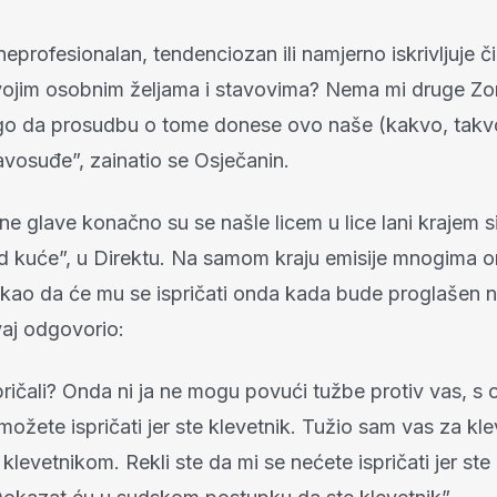
 neprofesionalan, tendenciozan ili namjerno iskrivljuje č
vojim osobnim željama i stavovima? Nema mi druge Zo
go da prosudbu o tome donese ovo naše (kakvo, takvo
avosuđe”, zainatio se Osječanin.
ane glave konačno su se našle licem u lice lani krajem sij
d kuće”, u Direktu. Na samom kraju emisije mnogima om
rekao da će mu se ispričati onda kada bude proglašen n
vaj odgovorio:
pričali? Onda ni ja ne mogu povući tužbe protiv vas, s
možete ispričati jer ste klevetnik. Tužio sam vas za kl
 klevetnikom. Rekli ste da mi se nećete ispričati jer st