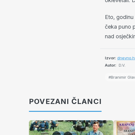
oklevetali.
Eto, godinu
čeka puno p
nad osječki
Izvor:
dnevno.h
Autor:
D.V.
#Branimir Gla
POVEZANI ČLANCI