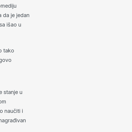
omediju
a da je jedan
sa išao u
o tako
egovo
e stanje u
nom
 naučiti i
 nagrađivan