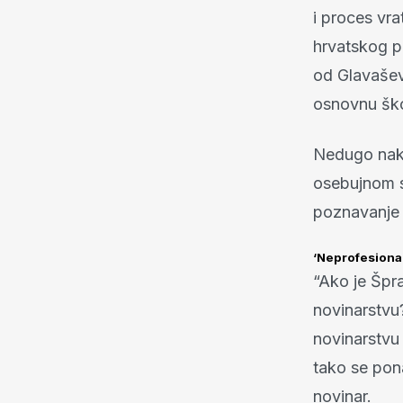
i proces vra
hrvatskog pr
od Glavaševi
osnovnu škol
Nedugo nako
osebujnom s
poznavanje 
‘Neprofesiona
“Ako je Špra
novinarstvu
novinarstvu 
tako se pon
novinar.