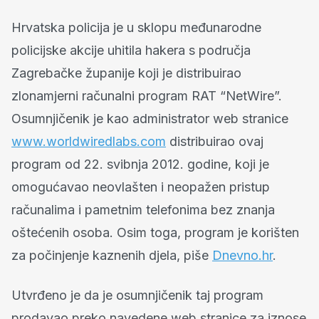
Hrvatska policija je u sklopu međunarodne
policijske akcije uhitila hakera s područja
Zagrebačke županije koji je distribuirao
zlonamjerni računalni program RAT “NetWire”.
Osumnjičenik je kao administrator web stranice
www.worldwiredlabs.com
distribuirao ovaj
program od 22. svibnja 2012. godine, koji je
omogućavao neovlašten i neopažen pristup
računalima i pametnim telefonima bez znanja
oštećenih osoba. Osim toga, program je korišten
za počinjenje kaznenih djela, piše
Dnevno.hr
.
Utvrđeno je da je osumnjičenik taj program
prodavao preko navedene web stranice za iznose