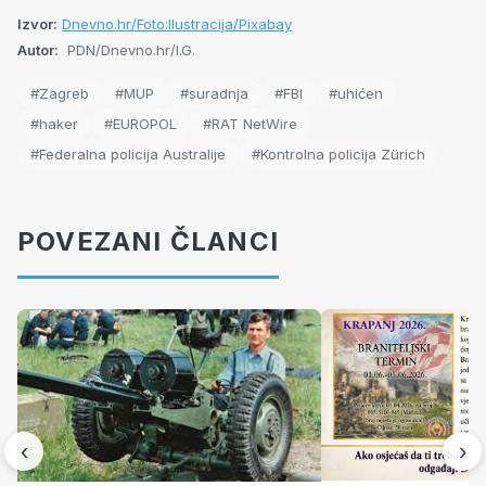
Izvor:
Dnevno.hr/Foto:Ilustracija/Pixabay
Autor:
PDN/Dnevno.hr/I.G.
#Zagreb
#MUP
#suradnja
#FBI
#uhićen
#haker
#EUROPOL
#RAT NetWire
#Federalna policija Australije
#Kontrolna policija Zürich
POVEZANI ČLANCI
‹
›