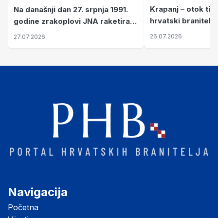
Krapanj – otok tiš
Na današnji dan 27. srpnja 1991.
hrvatski branitelj
godine zrakoplovi JNA raketirali
pronalaze mir
su vojarnu i obučni centar "Nikola
26.07.2026
27.07.2026
Šubić Zrinski" popularno zvanu
"Opatovačka pustara"
Navigacija
Početna