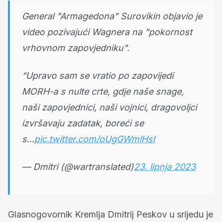
General "Armagedona" Surovikin objavio je
video pozivajući Wagnera na "pokornost
vrhovnom zapovjedniku".
“Upravo sam se vratio po zapovijedi
MORH-a s nulte crte, gdje naše snage,
naši zapovjednici, naši vojnici, dragovoljci
izvršavaju zadatak, boreći se
s...
pic.twitter.com/oUgGWmlHsI
— Dmitri (@wartranslated)
23. lipnja 2023
Glasnogovornik Kremlja Dmitrij Peskov u srijedu je