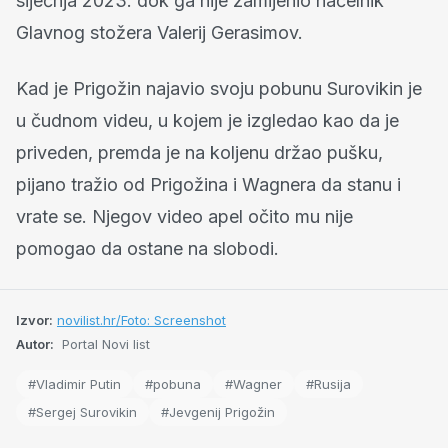
siječnja 2023. dok ga nije zamijenio načelnik
Glavnog stožera Valerij Gerasimov.
Kad je Prigožin najavio svoju pobunu Surovikin je
u čudnom videu, u kojem je izgledao kao da je
priveden, premda je na koljenu držao pušku,
pijano tražio od Prigožina i Wagnera da stanu i
vrate se. Njegov video apel očito mu nije
pomogao da ostane na slobodi.
Izvor:
novilist.hr/Foto: Screenshot
Autor:
Portal Novi list
#Vladimir Putin
#pobuna
#Wagner
#Rusija
#Sergej Surovikin
#Jevgenij Prigožin