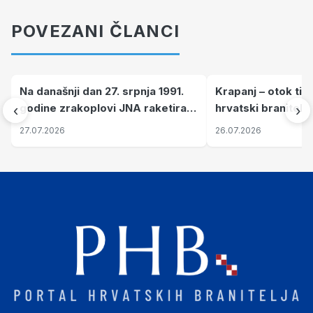
POVEZANI ČLANCI
Na današnji dan 27. srpnja 1991.
Krapanj – otok tiš
godine zrakoplovi JNA raketirali
hrvatski branitelj
‹
›
su vojarnu i obučni centar "Nikola
pronalaze mir
27.07.2026
26.07.2026
Šubić Zrinski" popularno zvanu
"Opatovačka pustara"