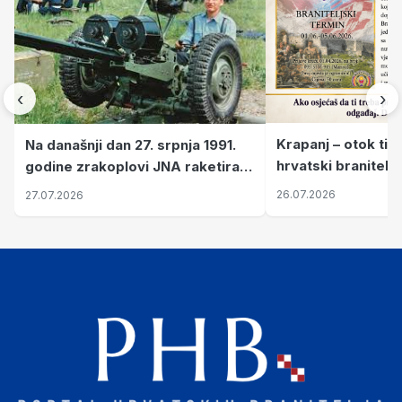
‹
›
Krapanj – otok tiš
Na današnji dan 27. srpnja 1991.
hrvatski branitelj
godine zrakoplovi JNA raketirali
pronalaze mir
su vojarnu i obučni centar "Nikola
26.07.2026
27.07.2026
Šubić Zrinski" popularno zvanu
"Opatovačka pustara"