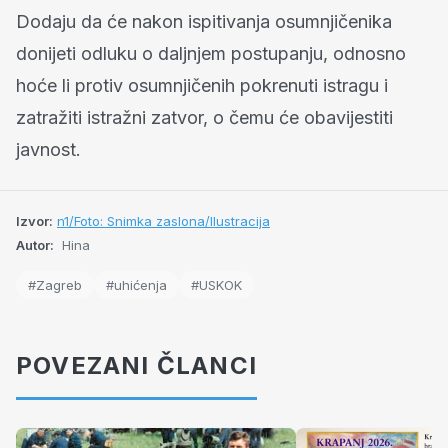
Dodaju da će nakon ispitivanja osumnjičenika
donijeti odluku o daljnjem postupanju, odnosno
hoće li protiv osumnjičenih pokrenuti istragu i
zatražiti istražni zatvor, o čemu će obavijestiti
javnost.
Izvor:
n1/Foto: Snimka zaslona/Ilustracija
Autor:
Hina
#Zagreb
#uhićenja
#USKOK
POVEZANI ČLANCI