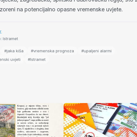
zoreni na potencijalno opasne vremenske uvjete.
r
: Istramet
#jaka kiša
#vremenska prognoza
#upaljeni alarmi
nski uvjeti
#Istramet