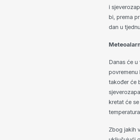
i sjeverozap
bi, prema pr
dan u tjedn
Meteoalarmi
Danas će u v
povremenu k
također će b
sjeverozapa
kretat će se
temperatura
Zbog jakih v
uključujući 