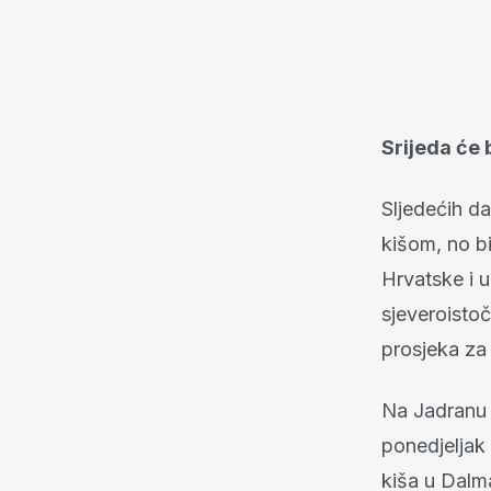
Srijeda će b
Sljedećih d
kišom, no bi
Hrvatske i 
sjeveroistoč
prosjeka za 
Na Jadranu ć
ponedjeljak
kiša u Dalma