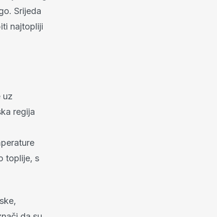
go. Srijeda
 najtopliji
e uz
ka regija
mperature
 toplije, s
tske,
znači da su