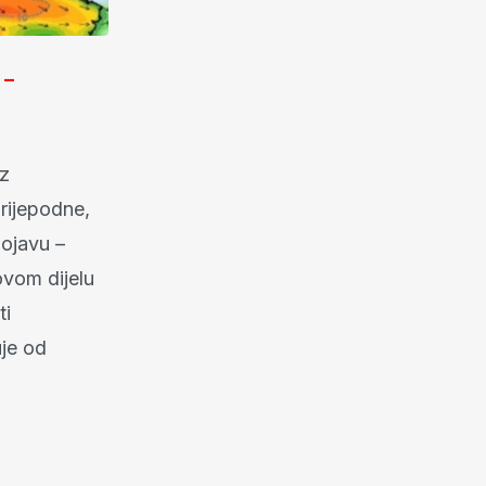
 –
uz
prijepodne,
pojavu –
ovom dijelu
ti
uje od