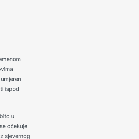
vremenom
lovima
i umjeren
ti ispod
bito u
 se očekuje
 iz sjevernog