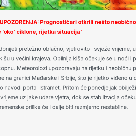
POZORENJA: Prognostičari otkrili nešto neobično
‘oko’ ciklone, rijetka situacija'
donijeti pretežno oblačno, vjetrovito i svježe vrijeme, 
šu u većini krajeva. Obilnija kiša očekuje se u noći i 
kopnu. Meteorolozi upozoravaju na rijetku i neobičnu 
e na granici Mađarske i Srbije, što je rijetko viđeno u 
 navodi portal Istramet. Pritom će ponedjeljak obilježi
vrijeme uz jake udare vjetra, dok se stabilizacija oček
remenske prilike će i dalje biti razmjerno nestabilne.