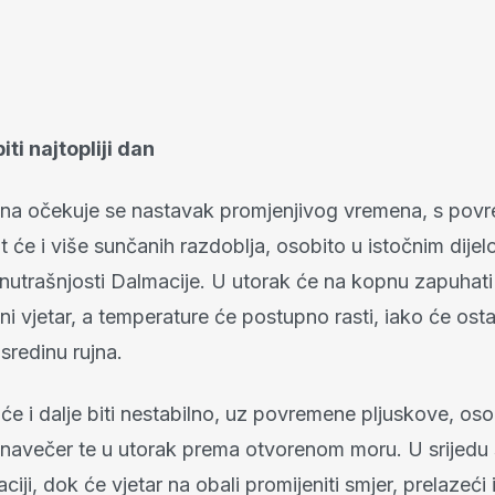
iti najtopliji dan
ana očekuje se nastavak promjenjivog vremena, s po
t će i više sunčanih razdoblja, osobito u istočnim dije
unutrašnjosti Dalmacije. U utorak će na kopnu zapuhat
ni vjetar, a temperature će postupno rasti, iako će osta
sredinu rujna.
e i dalje biti nestabilno, uz povremene pljuskove, oso
 navečer te u utorak prema otvorenom moru. U srijedu
ciji, dok će vjetar na obali promijeniti smjer, prelazeći