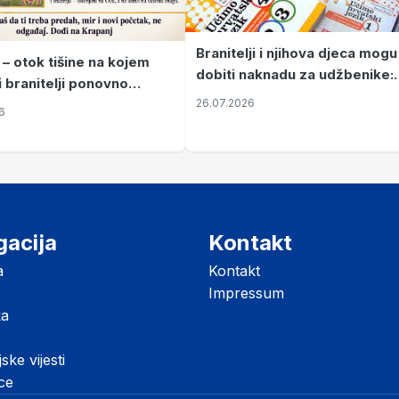
Branitelji i njihova djeca mogu
 – otok tišine na kojem
dobiti naknadu za udžbenike:
i branitelji ponovno
zahtjevi se podnose do 31.
26.07.2026
ze mir
6
listopada
gacija
Kontakt
a
Kontakt
Impressum
ka
jske vijesti
ice