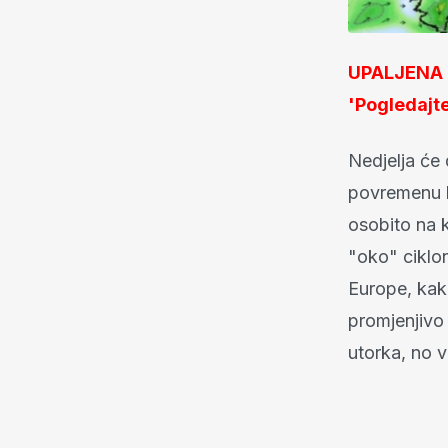
UPALJENA U
'Pogledajte 
Nedjelja će 
povremenu ki
osobito na 
"oko" ciklon
Europe, kako
promjenjivo 
utorka, no v