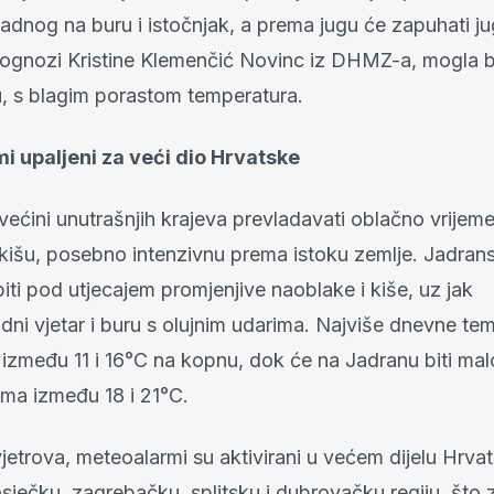
adnog na buru i istočnjak, a prema jugu će zapuhati ju
ognozi Kristine Klemenčić Novinc iz DHMZ-a, mogla biti
u, s blagim porastom temperatura.
 upaljeni za veći dio Hrvatske
ećini unutrašnjih krajeva prevladavati oblačno vrijem
išu, posebno intenzivnu prema istoku zemlje. Jadrans
iti pod utjecajem promjenjive naoblake i kiše, uz jak
dni vjetar i buru s olujnim udarima. Najviše dnevne te
 između 11 i 16°C na kopnu, dok će na Jadranu biti malo
ma između 18 i 21°C.
jetrova, meteoalarmi su aktivirani u većem dijelu Hrva
osječku, zagrebačku, splitsku i dubrovačku regiju, što 