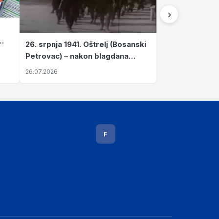
›
26. srpnja 1941. Oštrelj (Bosanski
Petrovac) – nakon blagdana
Svete Ane izvršen napad srpskih
26.07.2026
ustanika na vlak s ženama i
djecom
F