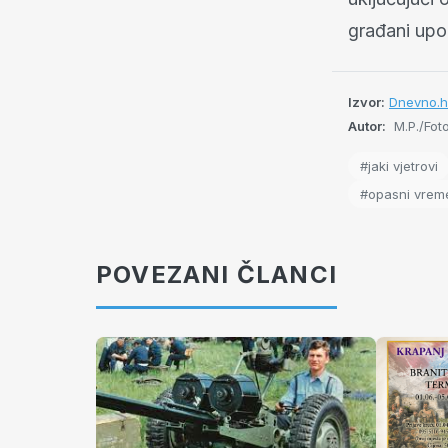
građani upo
Izvor:
Dnevno.h
Autor:
M.P./Foto
#jaki vjetrovi
#opasni vreme
POVEZANI ČLANCI