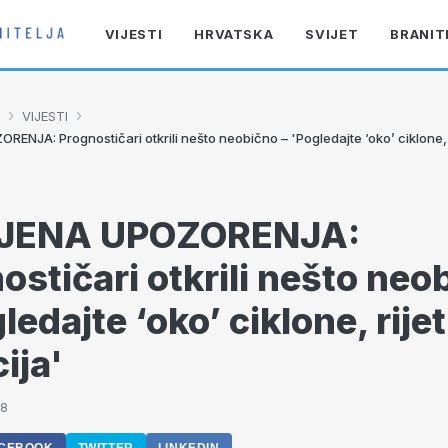
VIJESTI
HRVATSKA
SVIJET
BRANIT
›
›
VIJESTI
NJA: Prognostičari otkrili nešto neobično – 'Pogledajte ‘oko’ ciklone, r
JENA UPOZORENJA:
ostičari otkrili nešto neo
ledajte ‘oko’ ciklone, rije
ija'
48