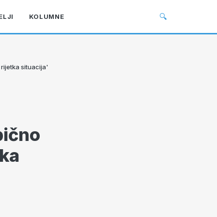
🔍
ELJI
KOLUMNE
ijetka situacija'
bično
tka