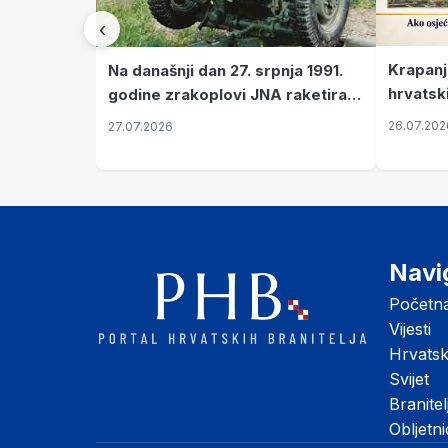
‹
Krapanj
Na današnji dan 27. srpnja 1991.
hrvatsk
godine zrakoplovi JNA raketirali
pronala
su vojarnu i obučni centar "Nikola
26.07.202
27.07.2026
Šubić Zrinski" popularno zvanu
"Opatovačka pustara"
Navi
Početn
Vijesti
Hrvats
Svijet
Branitel
Obljetn