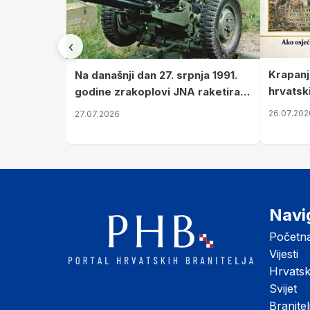
‹
Krapanj
Na današnji dan 27. srpnja 1991.
hrvatsk
godine zrakoplovi JNA raketirali
pronala
su vojarnu i obučni centar "Nikola
26.07.202
27.07.2026
Šubić Zrinski" popularno zvanu
"Opatovačka pustara"
Navi
Početn
Vijesti
Hrvats
Svijet
Branitel