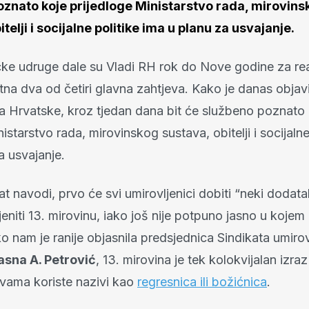
oznato koje prijedloge Ministarstvo rada, mirovins
telji i socijalne politike ima u planu za usvajanje.
čke udruge dale su Vladi RH rok do Nove godine za rea
na dva od četiri glavna zahtjeva. Kako je danas objavi
ka Hrvatske, kroz tjedan dana bit će službeno poznato 
istarstvo rada, mirovinskog sustava, obitelji i socijalne
a usvajanje.
t navodi, prvo će svi umirovljenici dobiti “neki dodatak
eniti 13. mirovinu, iako još nije potpuno jasno u kojem
o nam je ranije objasnila predsjednica Sindikata umirov
asna A. Petrović
, 13. mirovina je tek kolokvijalan izra
vama koriste nazivi kao
regresnica ili božićnica
.