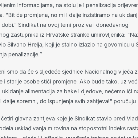
jenim informacijama, na stolu je i penalizacija prijevr
a. “Bit će promjena, no mi i dalje inzistiramo na ukidan
t dobi.” Sindikat na ovoj temi proziva i donedavnog
og zastupnika iz Hrvatske stranke umirovljenika: “Naž
io Silvano Hrelja, koji je stalno izlazio na govornicu u 
nja penalizacije.”
eni smo da će s sljedeće sjednice Nacionalnog vijeća 
e i starije osobe stići promjene. Ako bude tako, uz već
ukidanje alimentacija za bake i djedove, nećemo ići na
i dalje spremni, do ispunjenja svih zahtjeva!” poručuju 
četiri glavna zahtjeva koje je Sindikat stavio pred Vla
dela usklađivanja mirovina na stopostotni indeks rast