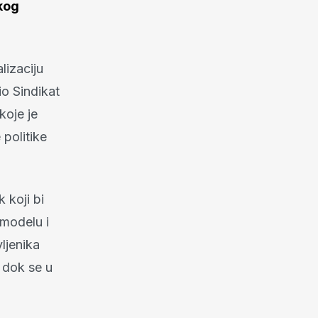
kog
lizaciju
o Sindikat
koje je
 politike
 koji bi
 modelu i
ljenika
z dok se u