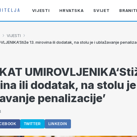
VIJESTI
HRVATSKA
SVIJET
BRANIT
›
›
VIJESTI
JENIKA‘Stiže 13. mirovina ili dodatak, na stolu je i ublažavanje penaliza
KAT UMIROVLJENIKA‘Stiž
na ili dodatak, na stolu je 
avanje penalizacije’
4
CEBOOK
TWITTER
LINKEDIN