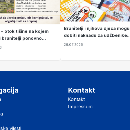
Branitelji i njihova djeca mogu
 – otok tišine na kojem
dobiti naknadu za udžbenike:
i branitelji ponovno
zahtjevi se podnose do 31.
26.07.2026
ze mir
6
listopada
gacija
Kontakt
a
Kontakt
Impressum
ka
jske vijesti