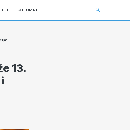
🔍
ELJI
KOLUMNE
cije’
e 13.
i