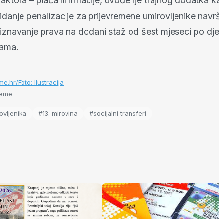
faktora – plaća ili inflacije, uvođenje trajnog dodatka k
kidanje penalizacije za prijevremene umirovljenike nav
riznavanje prava na dodani staž od šest mjeseci po dje
cama.
me.hr/Foto: Ilustracija
jeme
ovljenika
#13. mirovina
#socijalni transferi