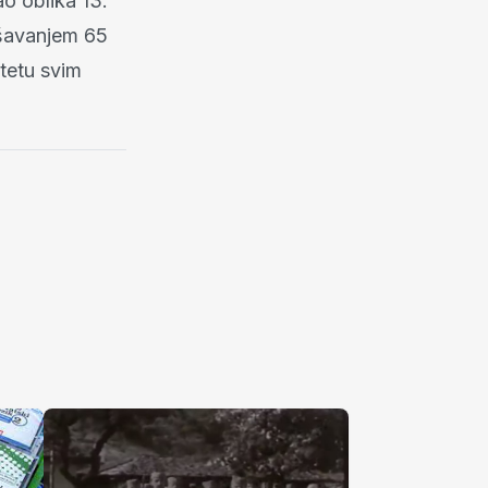
ao oblika 13.
ršavanjem 65
tetu svim