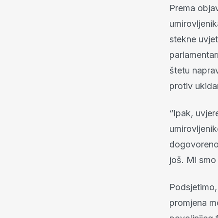
Prema objavl
umirovljenik
stekne uvje
parlamentarn
štetu naprav
protiv ukida
“Ipak, uvjer
umirovljenik
dogovoreno 
još. Mi smo 
Podsjetimo, 
promjena mo