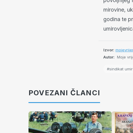
povoljnijeg 
mirovine, u
godina te p
umirovljeni
Izvor:
mojevrije
Autor:
Moje vri
#sindikat umir
POVEZANI ČLANCI