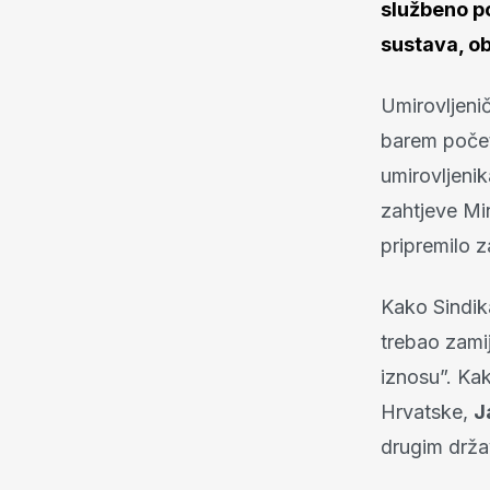
službeno p
sustava, obi
Umirovljeni
barem počet
umirovljeni
zahtjeve Min
pripremilo z
Kako Sindika
trebao zamij
iznosu”. Kak
Hrvatske,
J
drugim drža