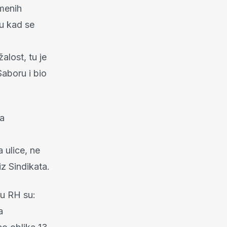
emenih
ju kad se
alost, tu je
Saboru i bio
za
 ulice, ne
iz Sindikata.
du RH su:
a