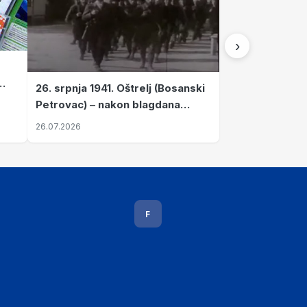
›
26. srpnja 1941. Oštrelj (Bosanski
Petrovac) – nakon blagdana
Svete Ane izvršen napad srpskih
26.07.2026
ustanika na vlak s ženama i
djecom
F