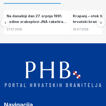
Na današnji dan 27. srpnja 1991.
Krapanj – otok tiš
godine zrakoplovi JNA raketirali
hrvatski branitelj
‹
›
su vojarnu i obučni centar "Nikola
pronalaze mir
27.07.2026
26.07.2026
Šubić Zrinski" popularno zvanu
"Opatovačka pustara"
Navigacija