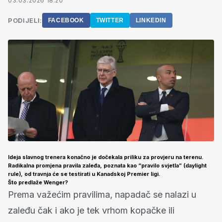
03.03.2026 18:20
PODIJELI:
FACEBOOK
TWITTER
LINKEDIN
Ideja slavnog trenera konačno je dočekala priliku za provjeru na terenu.
Radikalna promjena pravila zaleđa, poznata kao “pravilo svjetla” (daylight
rule), od travnja će se testirati u Kanadskoj Premier ligi.
Što predlaže Wenger?
Prema važećim pravilima, napadač se nalazi u
zaleđu čak i ako je tek vrhom kopačke ili