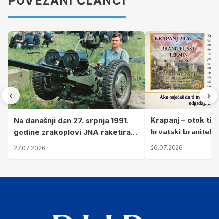
POVEZANI ČLANCI
‹
›
Krapanj – otok tiš
Na današnji dan 27. srpnja 1991.
hrvatski branitelj
godine zrakoplovi JNA raketirali
pronalaze mir
su vojarnu i obučni centar "Nikola
26.07.2026
27.07.2026
Šubić Zrinski" popularno zvanu
"Opatovačka pustara"