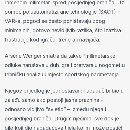
ramenom milimetar ispred posljednjeg braniča. Uz
pomoć poluautomatizirane tehnologije (SAOT) i
VAR-a, pogoci se često poništavaju zbog
minimalnih, gotovo nevidljivih razlika, što izaziva
frustracije kod igrača, trenera i navijača.
Arsène Wenger smatra da takve “milimetarske”
odluke narušavaju duh igre i pretvaraju nogomet u
tehničku analizu umjesto sportskog nadmetanja.
Njegov prijedlog je jednostavan: napadač bi bio u
zaleđu samo ako postoji jasna praznina –
odnosno vidljivo “svjetlo” – između njega i
posljednjeg braniča. Drugim riječima, sve dok je
bilo koji dio napadačeva tijela kojim može postići