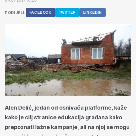
04.01.2021 10:20
PODIJELI:
FACEBOOK
TWITTER
LINKEDIN
Alen Delić, jedan od osnivača platforme, kaže
kako je cilj stranice edukacija građana kako
prepoznati lažne kampanje, ali na njoj se mogu