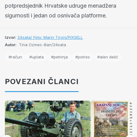
potpredsjednik Hrvatske udruge menadžera
sigurnosti i jedan od osnivača platforme.
Izvor:
24sata/ Foto: Marin Tironi/PIXSELL
Autor:
Tina Ozmec-Ban/24sata
#račun
#uplata
#petrinja
#potres
#alen delić
POVEZANI ČLANCI