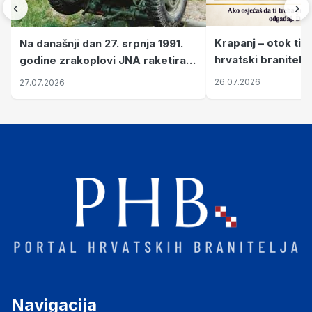
‹
›
Krapanj – otok tiš
Na današnji dan 27. srpnja 1991.
hrvatski branitelj
godine zrakoplovi JNA raketirali
pronalaze mir
su vojarnu i obučni centar "Nikola
26.07.2026
27.07.2026
Šubić Zrinski" popularno zvanu
"Opatovačka pustara"
Navigacija