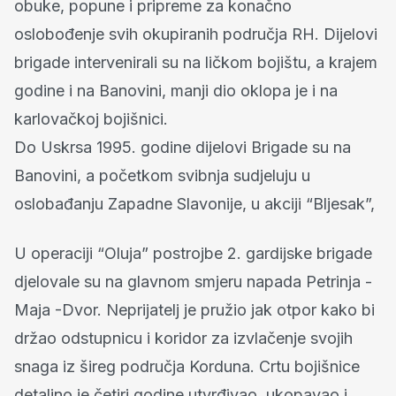
obuke, popune i pripreme za konačno
oslobođenje svih okupiranih područja RH. Dijelovi
brigade intervenirali su na ličkom bojištu, a krajem
godine i na Banovini, manji dio oklopa je i na
karlovačkoj bojišnici.
Do Uskrsa 1995. godine dijelovi Brigade su na
Banovini, a početkom svibnja sudjeluju u
oslobađanju Zapadne Slavonije, u akciji “Bljesak”,
U operaciji “Oluja” postrojbe 2. gardijske brigade
djelovale su na glavnom smjeru napada Petrinja -
Maja -Dvor. Neprijatelj je pružio jak otpor kako bi
držao odstupnicu i koridor za izvlačenje svojih
snaga iz šireg područja Korduna. Crtu bojišnice
detaljno je četiri godine utvrđivao, ukopavao i