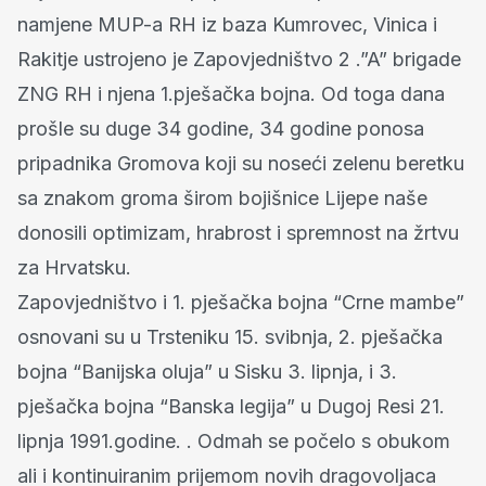
namjene MUP-a RH iz baza Kumrovec, Vinica i
Rakitje ustrojeno je Zapovjedništvo 2 .”A” brigade
ZNG RH i njena 1.pješačka bojna. Od toga dana
prošle su duge 34 godine, 34 godine ponosa
pripadnika Gromova koji su noseći zelenu beretku
sa znakom groma širom bojišnice Lijepe naše
donosili optimizam, hrabrost i spremnost na žrtvu
za Hrvatsku.
Zapovjedništvo i 1. pješačka bojna “Crne mambe”
osnovani su u Trsteniku 15. svibnja, 2. pješačka
bojna “Banijska oluja” u Sisku 3. lipnja, i 3.
pješačka bojna “Banska legija” u Dugoj Resi 21.
lipnja 1991.godine. . Odmah se počelo s obukom
ali i kontinuiranim prijemom novih dragovoljaca