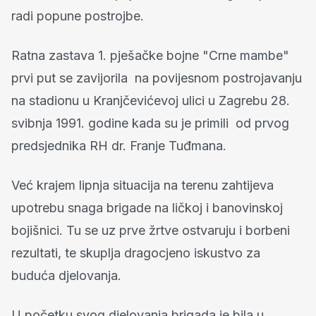
radi popune postrojbe.
Ratna zastava 1. pješačke bojne "Crne mambe"
prvi put se zavijorila na povijesnom postrojavanju
na stadionu u Kranjčevićevoj ulici u Zagrebu 28.
svibnja 1991. godine kada su je primili od prvog
predsjednika RH dr. Franje Tuđmana.
Već krajem lipnja situacija na terenu zahtijeva
upotrebu snaga brigade na ličkoj i banovinskoj
bojišnici. Tu se uz prve žrtve ostvaruju i borbeni
rezultati, te skuplja dragocjeno iskustvo za
buduća djelovanja.
U početku svog djelovanja brigada je bila u