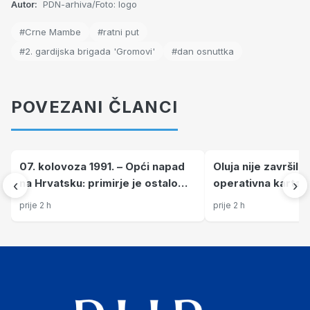
Autor:
PDN-arhiva/Foto: logo
#Crne Mambe
#ratni put
#2. gardijska brigada 'Gromovi'
#dan osnuttka
POVEZANI ČLANCI
07. kolovoza 1991. – Opći napad
Oluja nije završila 
na Hrvatsku: primirje je ostalo
operativna karta p
‹
›
samo na papiru (VIDEO)
sata sloma tzv. R
prije 2 h
prije 2 h
Krajine