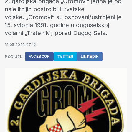
2. gardijska brigada „Gromovi“ jedna je od
najelitnijih postrojbi Hrvatske
vojske. „Gromovi“ su osnovani/ustrojeni je
15. svibnja 1991. godine u dugoselskoj
vojarni „Trstenik“, pored Dugog Sela.
15.05.2026 07:12
PODIJELI:
FACEBOOK
TWITTER
LINKEDIN