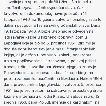
je svetinje on spreman položiti i život. Na temelju
iznuđenih izjava i lažnih svjedočanstava, čak i
krivotvorenih dokumenata, nevin je osuđen 11.
listopada 1946. na 16 godina zatvora i prisilnog rada te
daljnjih pet godina lišenja svih građanskih prava. Dana
19. listopada 1946. Alojzije Stepinac je odveden na
izdržavanje kazne u kazneno-popravni dom u
Lepoglavi gdje je bio do 5. prosinca 1951. Bilo mu je
doduše dopušteno slavljenje mise i čitanje teoloških
knjiga, ali je držan u potpunoj izolaciji, podvrgnut
trajnim ponižavanjima i stresovima, a po svoj prilici i
trovanju, što je uvelike narušavalo njegovo zdravlje.
Po svjedocima u procesu za beatifikaciju bio je na
popisu zatočenika osuđenih na likvidaciju. Nakon 1864
dana provedenih u lepoglavskom zatvoru, 5. prosinca
1951. bio je premješten na izdržavanje preostalog dijela
kazne u internaciju u rodni Krašić. U zatočeništvu, 12.
siječnja 1953. papa Pio XII. imenuje ga kardinalom, na