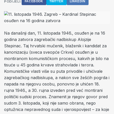
PODIJELI:
FACEBOOK
TWITTER
LINKEDIN
Na današnji dan, 11. listopada 1946., osuđen je na 16
godina zatvora zagrebački nadbiskup Alojzije
Stepinac. Taj hrvatski mučenik, blaženik i kandidat za
kanonizaciju (sveca sveopće Crkve) osuđen je u
montiranom komunističkom procesu, kakvih je bilo na
tisuće u 45 godina krvave strahovlade i terora.
Komunističke vlasti više su puta privodile i uhićivale
zagrebačkog nadbiskupa, a nakon sve žešćih pogrda i
napada na njegovu osobu, ponovno je uhićen 18.
rujna 1946., a 30. rujna izveden pred već montirani
politički sudski proces. Znamenit je njegov govor pred
sudom 3. listopada, koji nije samo obrana, nego
optužnica nepravednog suda i vjeroispovijest – za koje