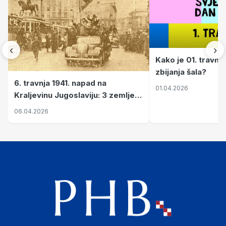
‹
›
Kako je 01. travnj
zbijanja šala?
6. travnja 1941. napad na
01.04.2026
Kraljevinu Jugoslaviju: 3 zemlje
nastale njenim raspadom
06.04.2026