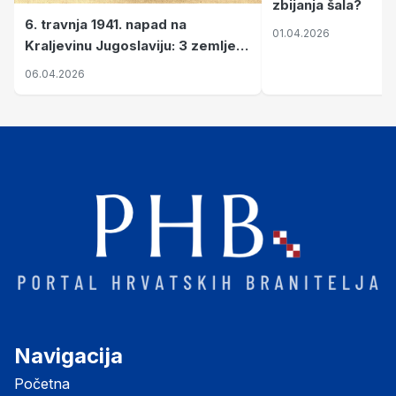
zbijanja šala?
6. travnja 1941. napad na
01.04.2026
Kraljevinu Jugoslaviju: 3 zemlje
nastale njenim raspadom
06.04.2026
Navigacija
Početna