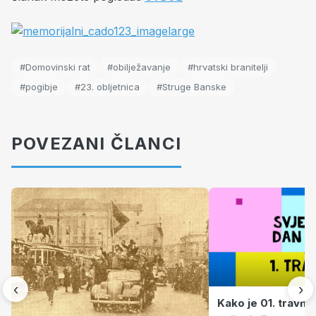
#Domovinski rat
#obilježavanje
#hrvatski branitelji
#pogibje
#23. obljetnica
#Struge Banske
POVEZANI ČLANCI
‹
›
Kako je 01. travnj