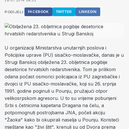
28.07.2014 08:55
PODIJELI:
FACEBOOK
TWITTER
LINKEDIN
U organizaciji Ministarstva unutarnjih poslova i
Policijske uprave (PU) sisačko-moslavačke, danas je u
Strugi Banskoj obilježena 23. obljetnica pogibije
desetorice hrvatskih redarstvenika. Tom je prilikom
odana počast osmorici policajaca iz PU zagrebačke i
dvojici iz PU sisačko-moslavačke, koji su 26. srpnja
1991. godine poginuli u Pounju, pružajući otpor
velikosrpskom agresoru. U to su vrijeme pobunjeni
Srbi s četnicima kapetana Dragana na čelu, a
potpomognuti postrojbama JNA, počeli akciju
"Žaoka" kako bi okupirali naselja u Pounju. Koristeći
mještane kao "živi štit", krenuli su od Dvora prema