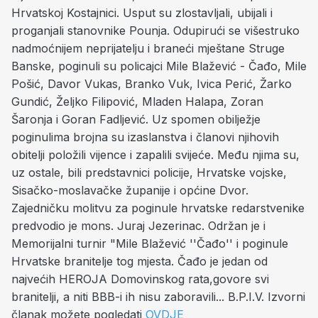
Hrvatskoj Kostajnici. Usput su zlostavljali, ubijali i
proganjali stanovnike Pounja. Odupirući se višestruko
nadmoćnijem neprijatelju i braneći mještane Struge
Banske, poginuli su policajci Mile Blažević - Čađo, Mile
Pošić, Davor Vukas, Branko Vuk, Ivica Perić, Žarko
Gundić, Željko Filipović, Mladen Halapa, Zoran
Šaronja i Goran Fadljević. Uz spomen obilježje
poginulima brojna su izaslanstva i članovi njihovih
obitelji položili vijence i zapalili svijeće. Među njima su,
uz ostale, bili predstavnici policije, Hrvatske vojske,
Sisačko-moslavačke županije i općine Dvor.
Zajedničku molitvu za poginule hrvatske redarstvenike
predvodio je mons. Juraj Jezerinac. Održan je i
Memorijalni turnir "Mile Blažević ''Čađo'' i poginule
Hrvatske branitelje tog mjesta. Čađo je jedan od
najvećih HEROJA Domovinskog rata,govore svi
branitelji, a niti BBB-i ih nisu zaboravili... B.P.I.V. Izvorni
članak možete pogledati
OVDJE