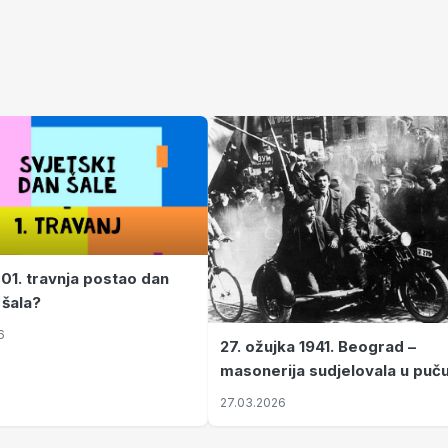
 01. travnja postao dan
 šala?
6
27. ožujka 1941. Beograd –
masonerija sudjelovala u puč
koji je Jugoslaviju odveo u kr
27.03.2026
II. svjetski rat