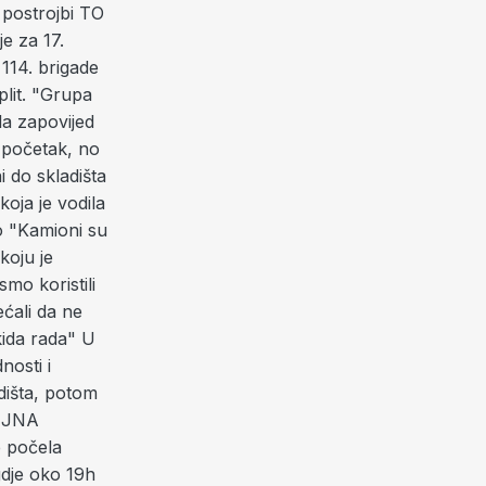
 postrojbi TO
e za 17.
 114. brigade
plit. "Grupa
la zapovijed
o početak, no
i do skladišta
koja je vodila
o "Kamioni su
koju je
mo koristili
ćali da ne
kida rada" U
nosti i
dišta, potom
e JNA
e počela
gdje oko 19h