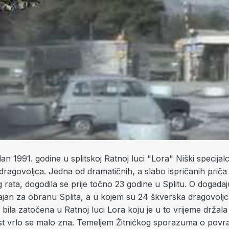
an 1991. godine u splitskoj Ratnoj luci "Lora" Niški specijalci
ragovoljca. Jedna od dramatičnih, a slabo ispričanih priča 
ata, dogodila se prije točno 23 godine u Splitu. O dogadaju
jan za obranu Splita, a u kojem su 24 škverska dragovoljca
bila zatočena u Ratnoj luci Lora koju je u to vrijeme držal
t vrlo se malo zna. Temeljem Žitnićkog sporazuma o povr