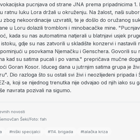
ovokacijska pucnjava od strane JNA prema pripadnicima 1. 
su ratnu luku Lora držali u okruženju. Na žalost, naši subor
u zbog nekoordinacije uzvratili, te je došlo do oružanog s
ane u Loru dolazili trombloni i minobacačke mine. "Pucnjava
oć, kada su nas automatima natjerali u blatnjavi usjek prug
stoku, gdje su nas zatvorili u skladište konzervi i nastavili ma
 spominjući u psovkama Njemačku i Genschera. Govorili su 
ima kad su satima pucali i po vama." prepričava mučne doga
ći Goran Kosor. Iduceg dana u jutrnjim satima grupa je živ
u". Dio razloga što su ostali svi živi i neozlijedeni pripada i
-a, koji se nijednog trenutka nije odvajao od njih iako su g
više navrata pozivali na sigumo.
evnih novosti
emovčan Šeki/Foto: fah
a
#niški specijalci
#114. brigada
#talačka kriza