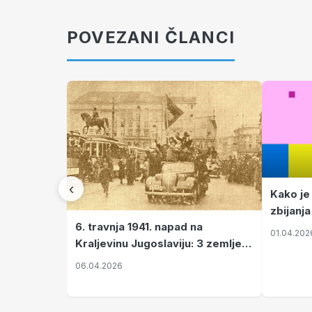
POVEZANI ČLANCI
‹
Kako je
zbijanja
6. travnja 1941. napad na
01.04.202
Kraljevinu Jugoslaviju: 3 zemlje
nastale njenim raspadom
06.04.2026