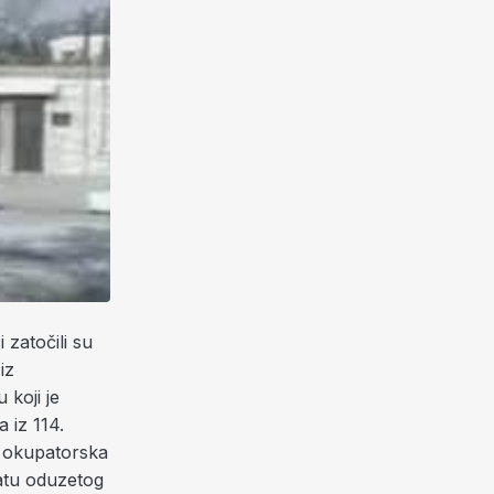
 zatočili su
iz
 koji je
 iz 114.
a okupatorska
atu oduzetog