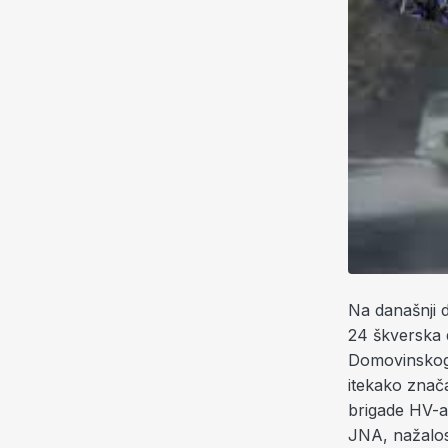
Na današnji d
24 škverska d
Domovinskog r
itekako znača
brigade HV-a 
JNA, nažalos