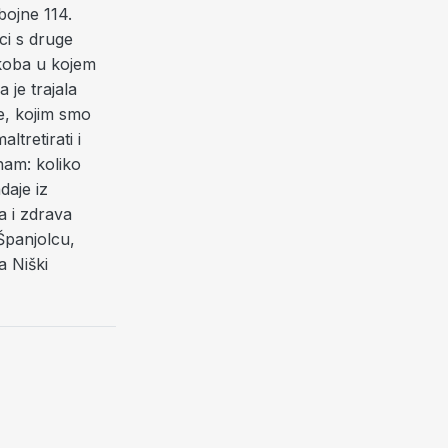
bojne 114.
ci s druge
ukoba u kojem
 je trajala
e, kojim smo
ltretirati i
nam: koliko
daje iz
a i zdrava
 Španjolcu,
a Niški