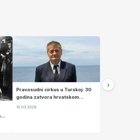
›
Pravosudni cirkus u Turskoj: 30
godina zatvora hrvatskom
kapetanu kojeg su sami pustili
10.03.2026
u
vavi