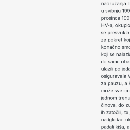
naoružanja T
u svibnju 19
prosinca 1991
HV-a, okupio 
se presvukla 
za pokret koj
konačno smo u
koji se nalaz
do same obal
ulazili po je
osiguravala V
za pauzu, a 
može sve ići
jednom trenut
činova, do zu
ih zatočili, 
nadgledao ukr
padati kiša,