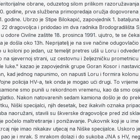
eritorijalne obrane, oduzetog silom prilikom razoružavanja
90. godine, prva službena primopredaja oružja dogovorena j
. godine. Ubrzo je Stipe Bilokapić, zapovjednik 1. bataljuna
22 dragovoljca i pridodao im dva radnika Brodogradilišta S
u odore Civilne zaštite 18. prosinca 1991. ujutro, te se čeka
a je došla oko 13h. Neprijatelj je na sve načine odugovlači
 koloni po jedan, uz temeljit pretres ušli u Loru i odveden
io na sjevernoj strani, uz cestovnu i željezničku prometnicu 
e luke." kazao je zapovjednik grupe Goran Kosor i nastavi
dan, kad jednog napunimo, on napusti Loru i formira kolonu 
ojne policija HV-a, tek onda je mogao ući drugi. To vrijeme s
kamione smo punili u rekordnom vremenu, kao da smo osje
 glatko. Nakon natovarenih sedam kamiona došlo je do pre
ku, Niški specijalci, njih desetak, bez ikakvih oznaka pripad
ba naoružani, stavili su škverske dragovoljce pred zid skla
te je počelo maltretiranje i ponižavanje. Pukovnik koji je u im
caj nije imao nikakav utjecaj na Niške specijalce. Uskoro j
 a pao je i mrak. S mrakom dolazi i do sukoba JNA s HV, ne