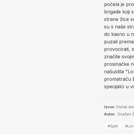
počela je pr
brigade koji 
strane žice s
su s naše str
do kasno u n
puzali prema i
provocirati,
značite svoj
prosinačke no
našustila "Lor
promatraču EZ
specijalci u 
Izvor:
Portal dn
Autor:
Dražen Š
#Split
#Lor