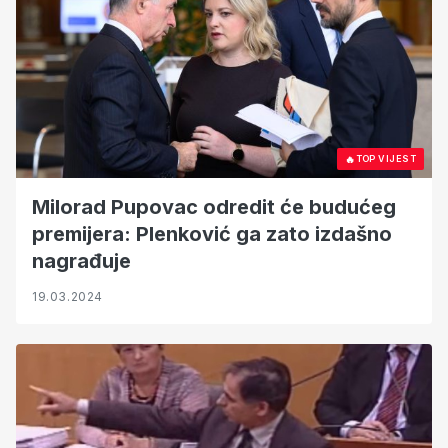
🔥
TOP VIJEST
Milorad Pupovac odredit će budućeg
premijera: Plenković ga zato izdašno
nagrađuje
19.03.2024