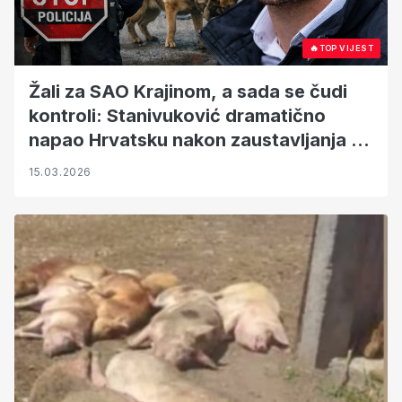
🔥
TOP VIJEST
Žali za SAO Krajinom, a sada se čudi
kontroli: Stanivuković dramatično
napao Hrvatsku nakon zaustavljanja na
granici
15.03.2026