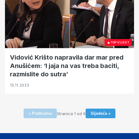
🔥
TOP VIJEST
Vidović Krišto napravila dar mar pred
Anušićem: ‘I jaja na vas treba baciti,
razmislite do sutra’
15.11.2023
Stranica 1 od 6
« Prethodna
Sljedeća »