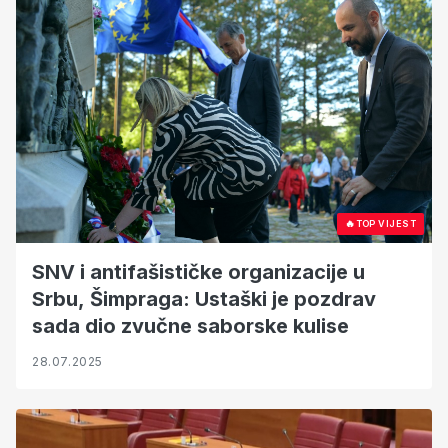
🔥
TOP VIJEST
SNV i antifašističke organizacije u
Srbu, Šimpraga: Ustaški je pozdrav
sada dio zvučne saborske kulise
28.07.2025