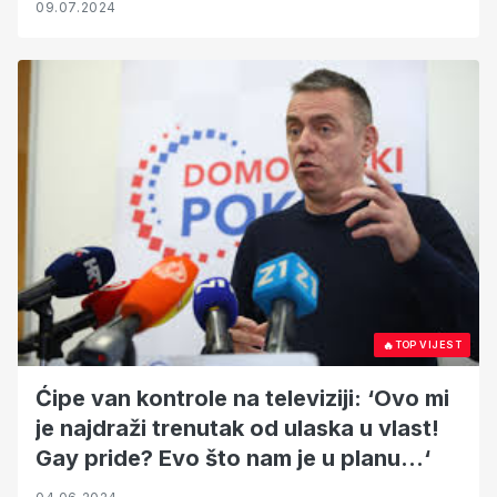
09.07.2024
🔥
TOP VIJEST
Ćipe van kontrole na televiziji: ‘Ovo mi
je najdraži trenutak od ulaska u vlast!
Gay pride? Evo što nam je u planu...‘