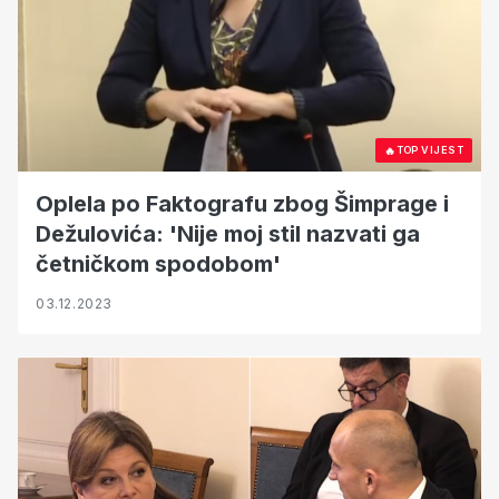
🔥
TOP VIJEST
Oplela po Faktografu zbog Šimprage i
Dežulovića: 'Nije moj stil nazvati ga
četničkom spodobom'
03.12.2023