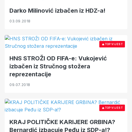
Darko Milinović izbačen iz HDZ-a!
03.09.2018
🔥
TOP VIJEST
HNS STROŽI OD FIFA-e: Vukojević
izbačen iz Stručnog stožera
reprezentacije
09.07.2018
🔥
TOP VIJEST
KRAJ POLITIČKE KARIJERE GRBINA?
Bernardić izbacuje Peđu iz SDP-a!?