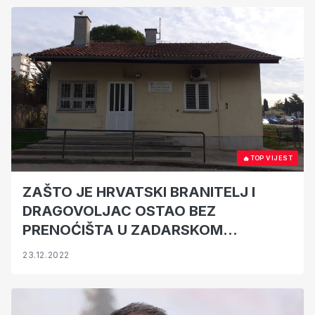
🔥
TOP VIJEST
ZAŠTO JE HRVATSKI BRANITELJ I
DRAGOVOLJAC OSTAO BEZ
PRENOĆIŠTA U ZADARSKOM
CARITASU?
23.12.2022