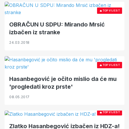
🔥
TOP VIJEST
OBRAČUN U SDPU: Mirando Mrsić
izbačen iz stranke
24.03.2018
🔥
TOP VIJEST
Hasanbegović je očito mislio da će mu
'progledati kroz prste'
08.05.2017
🔥
TOP VIJEST
Zlatko Hasanbegović izbačen iz HDZ-a!