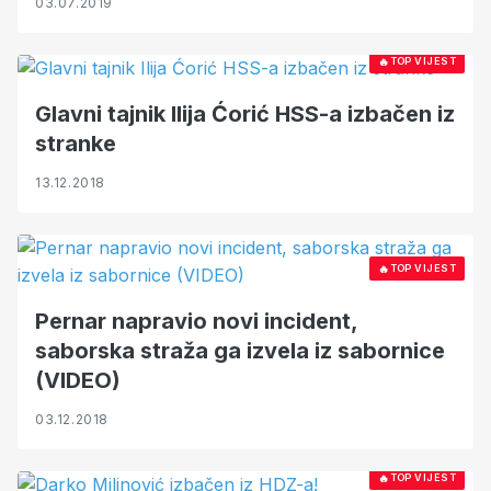
03.07.2019
🔥
TOP VIJEST
Glavni tajnik Ilija Ćorić HSS-a izbačen iz
stranke
13.12.2018
🔥
TOP VIJEST
Pernar napravio novi incident,
saborska straža ga izvela iz sabornice
(VIDEO)
03.12.2018
🔥
TOP VIJEST