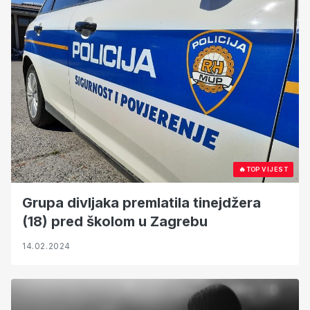
🔥
TOP VIJEST
Grupa divljaka premlatila tinejdžera
(18) pred školom u Zagrebu
14.02.2024