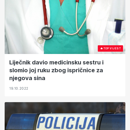
🔥
TOP VIJEST
Liječnik davio medicinsku sestru i
slomio joj ruku zbog ispričnice za
njegova sina
19.10.2022