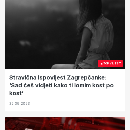
🔥
TOP VIJEST
Stravična ispovijest Zagrepčanke:
‘Sad ćeš vidjeti kako ti lomim kost po
kost’
22.09.2023