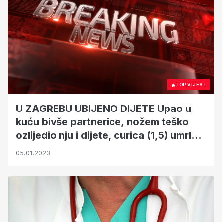
🔥
TOP VIJEST
U ZAGREBU UBIJENO DIJETE Upao u
kuću bivše partnerice, nožem teško
ozlijedio nju i dijete, curica (1,5) umrla u
bolnici
05.01.2023