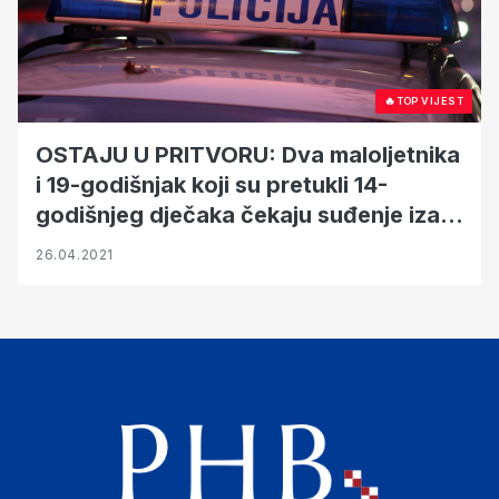
🔥
TOP VIJEST
OSTAJU U PRITVORU: Dva maloljetnika
i 19-godišnjak koji su pretukli 14-
godišnjeg dječaka čekaju suđenje iza
rešetaka
26.04.2021