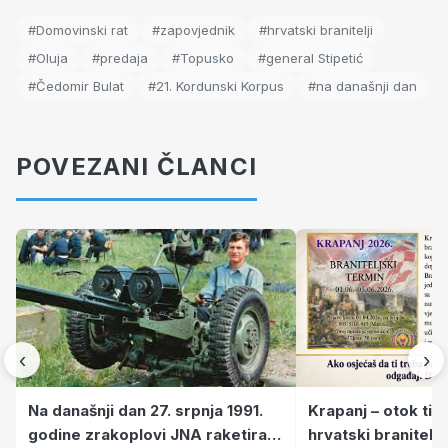
#Domovinski rat
#zapovjednik
#hrvatski branitelji
#Oluja
#predaja
#Topusko
#general Stipetić
#Čedomir Bulat
#21. Kordunski Korpus
#na današnji dan
POVEZANI ČLANCI
‹
›
Krapanj – otok tiš
Na današnji dan 27. srpnja 1991.
hrvatski branitelj
godine zrakoplovi JNA raketirali