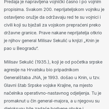
Predaja je napravljena vojnički časno i po vojnim
propisima. Svakom 200. neprijateljskom vojniku je
ostavljeno oružje da održavaju red te su vojnici i
civili koji su bježali za vojskom prepraćeni preko
državne granice. Prave nakane neprijatelja otkrio
je njihov general Milisav Sekulić u knjizi „Knin je
pao u Beogradu“.
Milisav Sekulić (1935.), koji je od početka srpske
agresije na Hrvatsku bio pripadnikom
Generalštaba JNA, je 1993. došao u Knin, u tzv.
Glavni štab Srpske vojske Krajine, na mjesto
načelnika operativno-nastavnog odjeljenja. Tu je
promaknut u čin general-majora, a u njegovu su
djelokrugu bile zadaće borbene obuke i