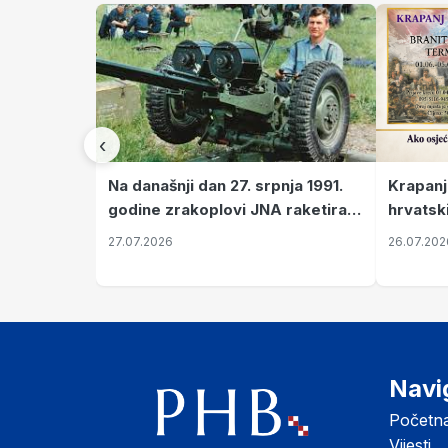
‹
Krapanj
Na današnji dan 27. srpnja 1991.
hrvatsk
godine zrakoplovi JNA raketirali
pronala
su vojarnu i obučni centar "Nikola
26.07.202
27.07.2026
Šubić Zrinski" popularno zvanu
"Opatovačka pustara"
Navi
Početn
Vijesti