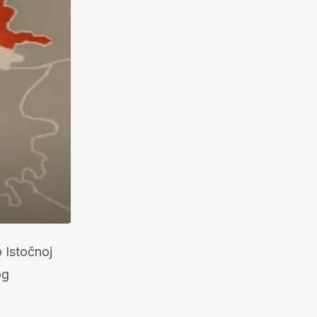
 Istočnoj
og