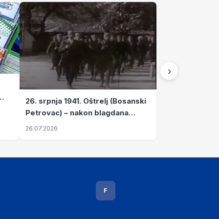
›
26. srpnja 1941. Oštrelj (Bosanski
Petrovac) – nakon blagdana
Svete Ane izvršen napad srpskih
26.07.2026
ustanika na vlak s ženama i
djecom
F