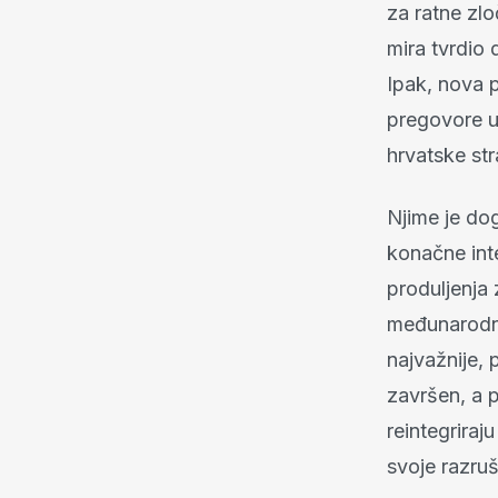
za ratne zl
mira tvrdio 
Ipak, nova p
pregovore u
hrvatske str
Njime je do
konačne int
produljenja
međunarodni
najvažnije, 
završen, a p
reintegriraj
svoje razru