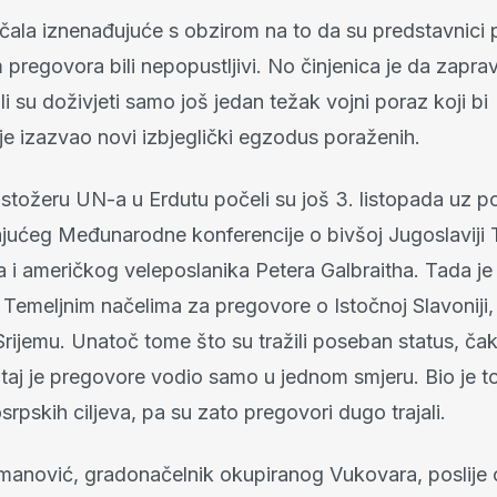
učala iznenađujuće s obzirom na to da su predstavnici
 pregovora bili nepopustljivi. No činjenica je da zaprav
i su doživjeti samo još jedan težak vojni poraz koji bi
ije izazvao novi izbjeglički egzodus poraženih.
 stožeru UN-a u Erdutu počeli su još 3. listopada uz 
jućeg Međunarodne konferencije o bivšoj Jugoslaviji 
a i američkog veleposlanika Petera Galbraitha. Tada je
emeljnim načelima za pregovore o Istočnoj Slavoniji, 
ijemu. Unatoč tome što su tražili poseban status, čak
 taj je pregovore vodio samo u jednom smjeru. Bio je 
srpskih ciljeva, pa su zato pregovori dugo trajali.
anović, gradonačelnik okupiranog Vukovara, poslije 