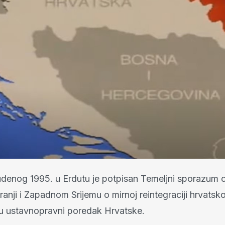
udenog 1995. u Erdutu je potpisan Temeljni sporazum o
aranji i Zapadnom Srijemu o mirnoj reintegraciji hrvatsk
u ustavnopravni poredak Hrvatske.