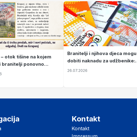
Branitelji i njihova djeca mogu
 – otok tišine na kojem
dobiti naknadu za udžbenike:
i branitelji ponovno
zahtjevi se podnose do 31.
26.07.2026
ze mir
6
listopada
gacija
Kontakt
a
Kontakt
Impressum