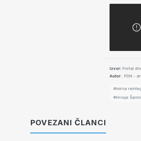
Izvor:
Portal dn
Autor:
PDN - ar
#mirna reinte
#Hrvoje Šarini
POVEZANI ČLANCI