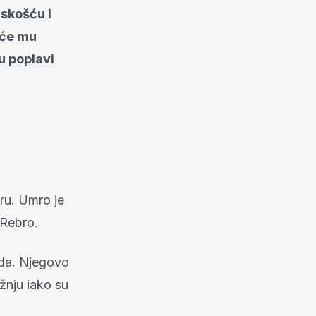
dskošću i
 će mu
u poplavi
ru. Umro je
 Rebro.
ada. Njegovo
žnju iako su