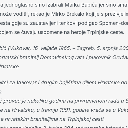
a jednoglasno smo izabrali Marka Babića jer smo smat
može voditi”, rekao je Mirko Brekalo koji je s preživje
jesta gdje su zaustavljeni tenkovi podigao Spomen-do
u kojem se čuvaju uspomene na heroje Trpinjske ceste.
ć (Vukovar, 16. veljače 1965. – Zagreb, 5. srpnja 2007
hrvatski branitelj Domovinskog rata i pukovnik Oruž
rvatske.
bitci za Vukovar i drugim bojištima diljem Hrvatske 
.
 proveo je nekoliko godina na privremenom radu u Š
je na Hrvatsku, u travnju 1991. godine vraća se u Vuk
se hrvatskim braniteljima na Trpinjskoj cesti.