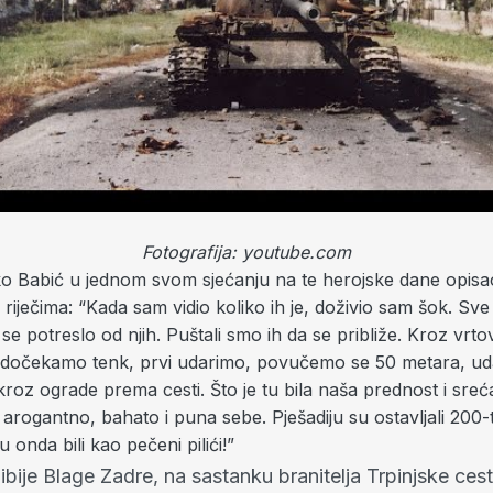
Fotografija: youtube.com
o Babić u jednom svom sjećanju na te herojske dane opisao 
riječima: “Kada sam vidio koliko ih je, doživio sam šok. Sve
se potreslo od njih. Puštali smo ih da se približe. Kroz vr
i, dočekamo tenk, prvi udarimo, povučemo se 50 metara, ud
kroz ograde prema cesti. Što je tu bila naša prednost i sreć
rogantno, bahato i puna sebe. Pješadiju su ostavljali 200-
u onda bili kao pečeni pilići!”
bije Blage Zadre, na sastanku branitelja Trpinjske ce