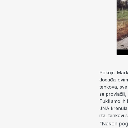
Pokojni Mark
događaj ovim 
tenkova, sve 
se provlačil
Tukli smo ih 
JNA krenula a
iza, tenkovi s
“Nakon pogi