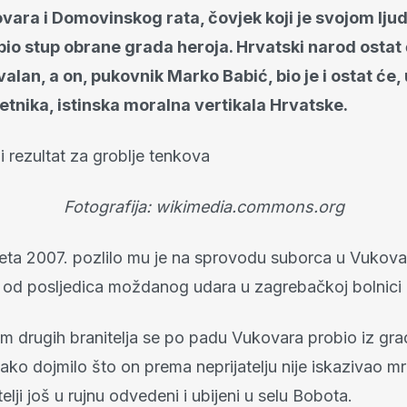
ara i Domovinskog rata, čovjek koji je svojom lju
io stup obrane grada heroja. Hrvatski narod ostat
alan, a on, pukovnik Marko Babić, bio je i ostat će, 
jetnika, istinska moralna vertikala Hrvatske.
Fotografija: wikimedia.commons.org
eta 2007. pozlilo mu je na sprovodu suborca ​​u Vukova
i od posljedica moždanog udara u zagrebačkoj bolnici
om drugih branitelja se po padu Vukovara probio iz gr
ako dojmilo što on prema neprijatelju nije iskazivao mr
telji još u rujnu odvedeni i ubijeni u selu Bobota.