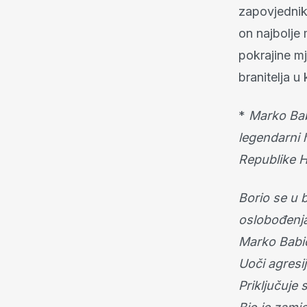
zapovjednik
on najbolje 
pokrajine m
branitelja 
*
Marko Babi
legendarni 
Republike H
Borio se u 
oslobođenja
Marko Babić
Uoči agresi
Priključuje 