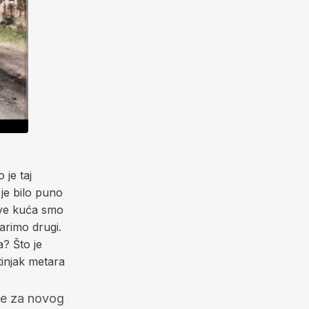
je taj
 je bilo puno
tove kuća smo
arimo drugi.
a? Što je
tinjak metara
ste za novog