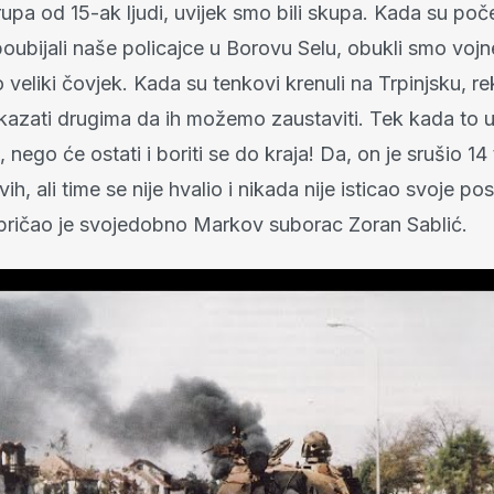
grupa od 15-ak ljudi, uvijek smo bili skupa. Kada su po
poubijali naše policajce u Borovu Selu, obukli smo voj
 veliki čovjek. Kada su tenkovi krenuli na Trpinjsku, re
zati drugima da ih možemo zaustaviti. Tek kada to uč
, nego će ostati i boriti se do kraja! Da, on je srušio 1
vih, ali time se nije hvalio i nikada nije isticao svoje p
spričao je svojedobno Markov suborac Zoran Sablić.