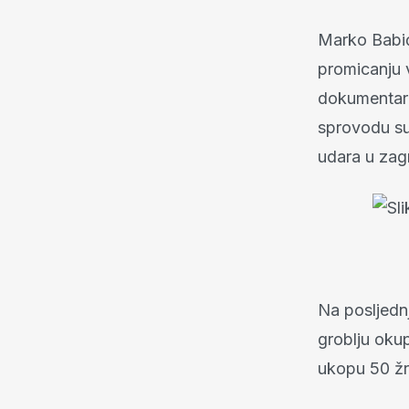
Marko Babić
promicanju 
dokumentarc
sprovodu su
udara u zag
Na posljedn
groblju okup
ukopu 50 žr