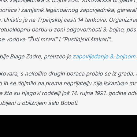
enik zapovjednika 3. bojne 204. vukovarske brigade i
uboraca i zamjenik legendarnog zapovjednika, general
 Uništio je na Trpinjskoj cesti 14 tenkova. Organizira
otuoklopnu borbu u zoni odgovornosti 3. bojne, po
 vodove “Žuti mravi” i “Pustinjski štakori”.
ije Blage Zadre, preuzeo je
zapovijedanje 3. bojnom
ovara, s nekoliko drugih boraca probio se iz grada.
 ih se dojmilo da prema neprijatelju nije iskazivao mr
što su njegovi roditelji još 14. rujna 1991. godine od
bijeni u obližnjem selu Boboti.