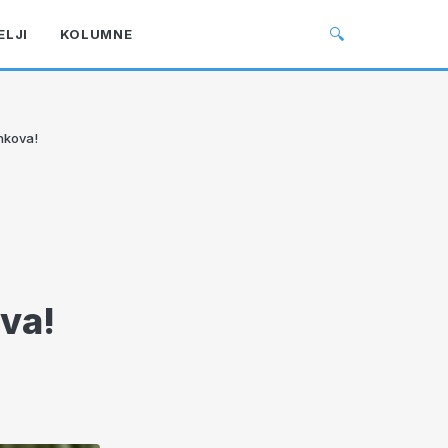
🔍
ELJI
KOLUMNE
enkova!
ova!