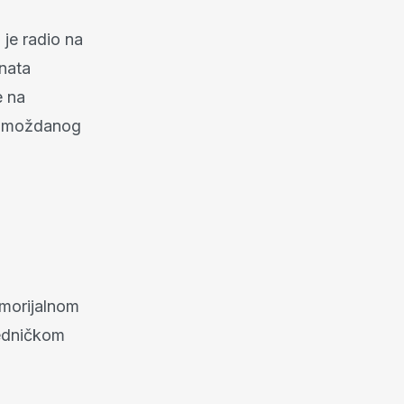
je radio na
nata
e na
ca moždanog
morijalnom
jedničkom