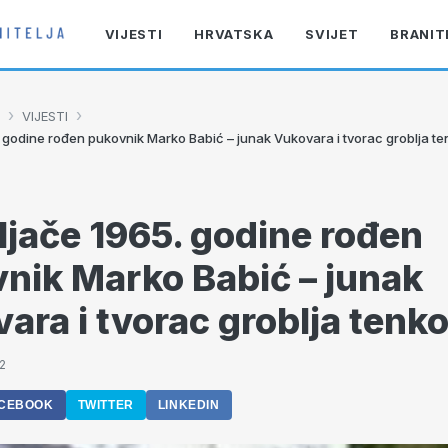
VIJESTI
HRVATSKA
SVIJET
BRANIT
›
›
VIJESTI
. godine rođen pukovnik Marko Babić – junak Vukovara i tvorac groblja t
eljače 1965. godine rođen
nik Marko Babić – junak
ara i tvorac groblja tenk
2
CEBOOK
TWITTER
LINKEDIN