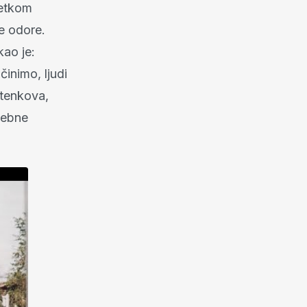
četkom
ne odore.
kao je:
inimo, ljudi
4 tenkova,
osebne