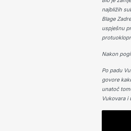
Bio je zamj
najbližih s
Blage Zadre.
uspješnu pr
protuoklopne
Nakon pogib
Po padu Vuk
govore kako
unatoč tome 
Vukovara i u