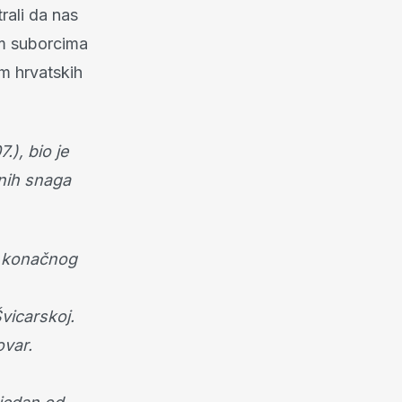
rali da nas
lim suborcima
m hrvatskih
.), bio je
anih snaga
do konačnog
vicarskoj.
ovar.