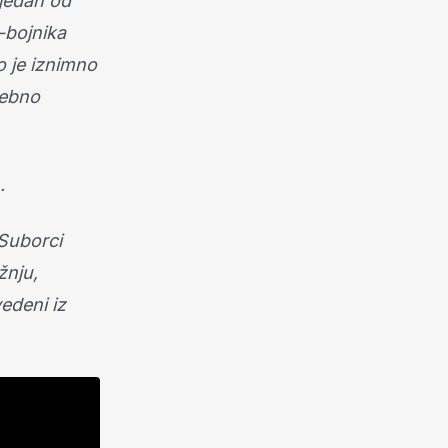
 jedan od
-bojnika
o je iznimno
sebno
.
 Suborci
žnju,
vedeni iz