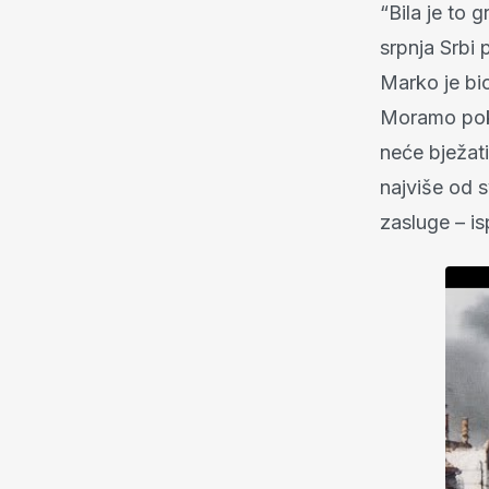
“Bila je to 
srpnja Srbi 
Marko je bio
Moramo poka
neće bježati
najviše od s
zasluge – i