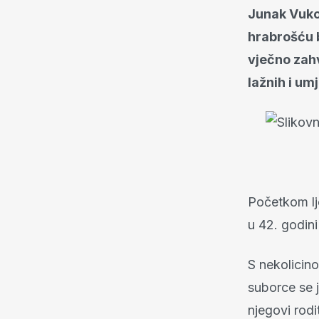
Junak Vukov
hrabrošću b
vječno zahv
lažnih i um
Početkom lj
u 42. godin
S nekolicin
suborce se j
njegovi rodi