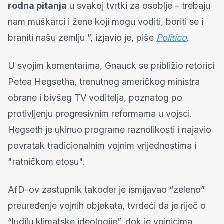
rodna pitanja
u svakoj tvrtki za osoblje – trebaju
nam muškarci i žene koji mogu voditi, boriti se i
braniti našu zemlju ”, izjavio je, piše
Politico
.
U svojim komentarima, Gnauck se približio retorici
Petea Hegsetha, trenutnog američkog ministra
obrane i bivšeg TV voditelja, poznatog po
protivljenju progresivnim reformama u vojsci.
Hegseth je ukinuo programe raznolikosti i najavio
povratak tradicionalnim vojnim vrijednostima i
"ratničkom etosu".
AfD-ov zastupnik također je ismijavao “zeleno”
preuređenje vojnih objekata, tvrdeći da je riječ o
“ludilu klimatske ideologije”, dok je vojnicima