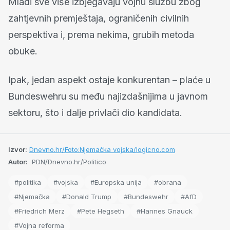
Mladi sve više izbjegavaju vojnu službu zbog
zahtjevnih premještaja, ograničenih civilnih
perspektiva i, prema nekima, grubih metoda
obuke.
Ipak, jedan aspekt ostaje konkurentan – plaće u
Bundeswehru su među najizdašnijima u javnom
sektoru, što i dalje privlači dio kandidata.
Izvor:
Dnevno.hr/Foto:Njemačka vojska/logicno.com
Autor:
PDN/Dnevno.hr/Politico
#politika
#vojska
#Europska unija
#obrana
#Njemačka
#Donald Trump
#Bundeswehr
#AfD
#Friedrich Merz
#Pete Hegseth
#Hannes Gnauck
#Vojna reforma