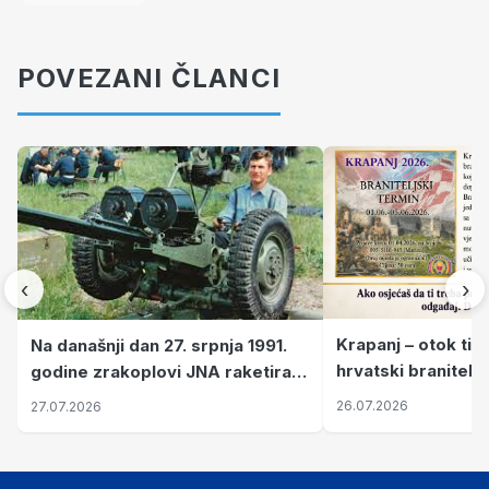
POVEZANI ČLANCI
‹
›
Krapanj – otok tiš
Na današnji dan 27. srpnja 1991.
hrvatski branitelj
godine zrakoplovi JNA raketirali
pronalaze mir
su vojarnu i obučni centar "Nikola
26.07.2026
27.07.2026
Šubić Zrinski" popularno zvanu
"Opatovačka pustara"