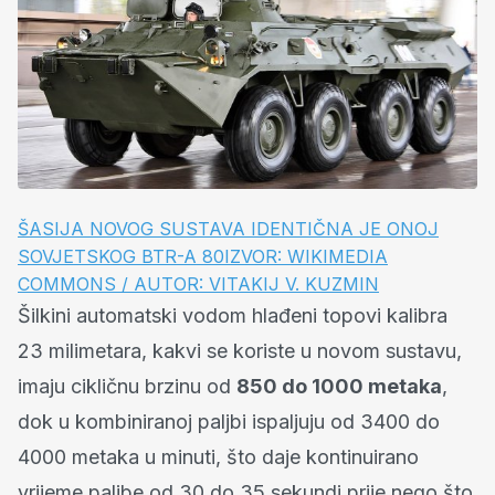
ŠASIJA NOVOG SUSTAVA IDENTIČNA JE ONOJ
SOVJETSKOG BTR-A 80IZVOR: WIKIMEDIA
COMMONS / AUTOR: VITAKIJ V. KUZMIN
Šilkini automatski vodom hlađeni topovi kalibra
23 milimetara, kakvi se koriste u novom sustavu,
imaju cikličnu brzinu od
850 do 1000 metaka
,
dok u kombiniranoj paljbi ispaljuju od 3400 do
4000 metaka u minuti, što daje kontinuirano
vrijeme paljbe od 30 do 35 sekundi prije nego što