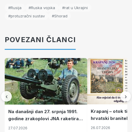
#Rusija
#Ruska vojska
#rat u Ukrajini
#protuzračni sustav
#Shorad
POVEZANI ČLANCI
‹
›
Krapanj – otok tiš
Na današnji dan 27. srpnja 1991.
hrvatski branitelj
godine zrakoplovi JNA raketirali
pronalaze mir
su vojarnu i obučni centar "Nikola
26.07.2026
27.07.2026