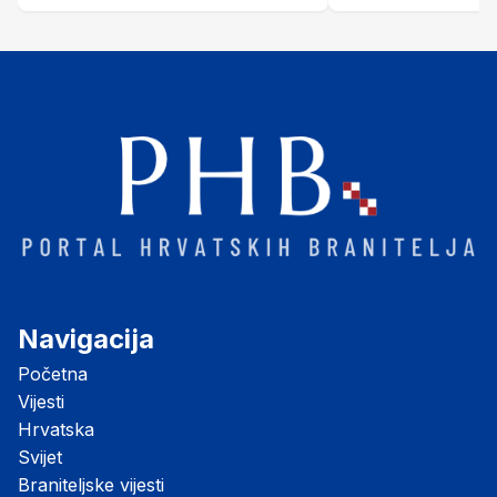
Šubić Zrinski" popularno zvanu
"Opatovačka pustara"
Navigacija
Početna
Vijesti
Hrvatska
Svijet
Braniteljske vijesti