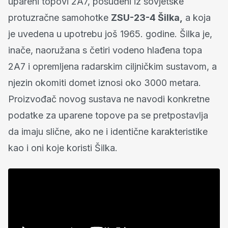
upareni topovi 2A7, posuđeni iz sovjetske
protuzračne samohotke
ZSU-23-4 Šilka,
a koja
je uvedena u upotrebu još 1965. godine. Šilka je,
inače, naoružana s četiri vodeno hlađena topa
2A7 i opremljena radarskim ciljničkim sustavom, a
njezin okomiti domet iznosi oko 3000 metara.
Proizvođač novog sustava ne navodi konkretne
podatke za uparene topove pa se pretpostavlja
da imaju slične, ako ne i identične karakteristike
kao i oni koje koristi Šilka.