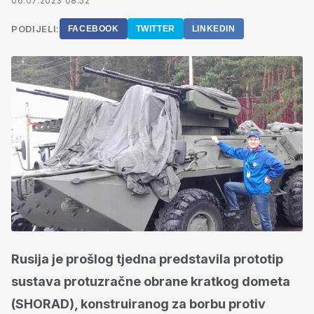
06.07.2023 08:52
PODIJELI:
FACEBOOK
TWITTER
LINKEDIN
Rusija je prošlog tjedna predstavila prototip
sustava protuzračne obrane kratkog dometa
(SHORAD), konstruiranog za borbu protiv