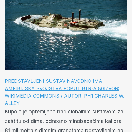
PREDSTAVLJENI SUSTAV NAVODNO IMA
AMFIBIJSKA SVOJSTVA POPUT BTR-A 80IZVOR:
WIKIMEDIA COMMONS / AUTOR: PH1 CHARLES W.
ALLEY
Kupola je opremljena tradicionalnim sustavom za
zaštitu od dima, odnosno minobacačima kalibra
81 milimetra s dimnim granatama postavljenim na