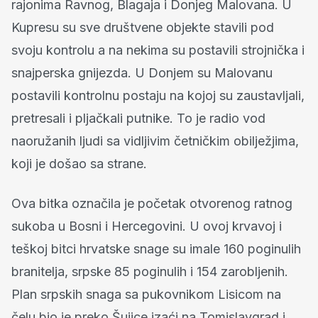
rajonima Ravnog, Blagaja i Donjeg Malovana. U
Kupresu su sve društvene objekte stavili pod
svoju kontrolu a na nekima su postavili strojnička i
snajperska gnijezda. U Donjem su Malovanu
postavili kontrolnu postaju na kojoj su zaustavljali,
pretresali i pljačkali putnike. To je radio vod
naoružanih ljudi sa vidljivim četničkim obilježjima,
koji je došao sa strane.
Ova bitka označila je početak otvorenog ratnog
sukoba u Bosni i Hercegovini. U ovoj krvavoj i
teškoj bitci hrvatske snage su imale 160 poginulih
branitelja, srpske 85 poginulih i 154 zarobljenih.
Plan srpskih snaga sa pukovnikom Lisicom na
čelu bio je preko Šujice izaći na Tomislavgrad i