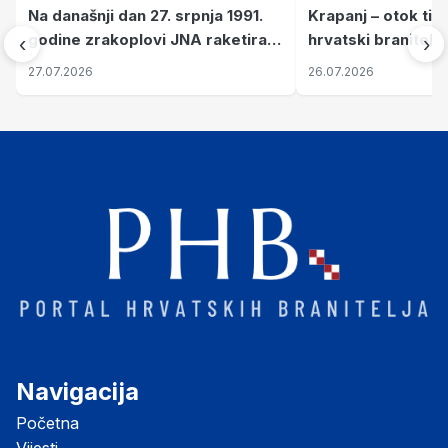
Na današnji dan 27. srpnja 1991.
Krapanj – otok tiš
godine zrakoplovi JNA raketirali
hrvatski branitelj
‹
›
su vojarnu i obučni centar "Nikola
pronalaze mir
27.07.2026
26.07.2026
Šubić Zrinski" popularno zvanu
"Opatovačka pustara"
Navigacija
Početna
Vijesti