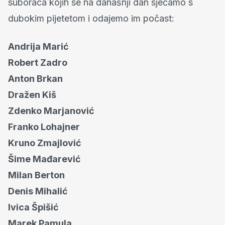
suboraca kojih se na današnji dan sjećamo s
dubokim pijetetom i odajemo im počast:
Andrija Marić
Robert Zadro
Anton Brkan
Dražen Kiš
Zdenko Marjanović
Franko Lohajner
Kruno Zmajlović
Šime Mađarević
Milan Berton
Denis Mihalić
Ivica Špišić
Marek Pamula