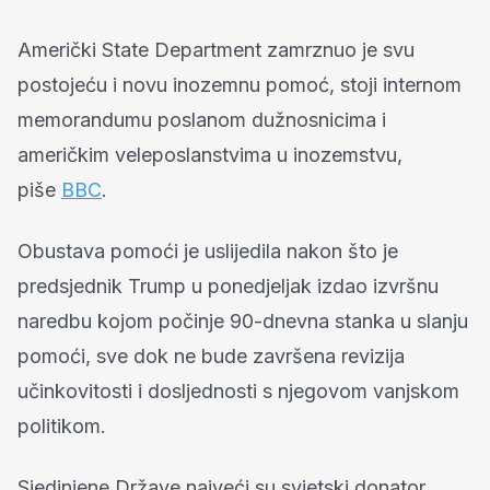
Američki State Department zamrznuo je svu
postojeću i novu inozemnu pomoć, stoji internom
memorandumu poslanom dužnosnicima i
američkim veleposlanstvima u inozemstvu,
piše
BBC
.
Obustava pomoći je uslijedila nakon što je
predsjednik Trump u ponedjeljak izdao izvršnu
naredbu kojom počinje 90-dnevna stanka u slanju
pomoći, sve dok ne bude završena revizija
učinkovitosti i dosljednosti s njegovom vanjskom
politikom.
Sjedinjene Države najveći su svjetski donator