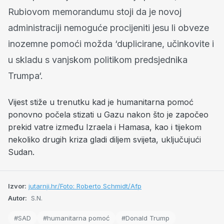
Rubiovom memorandumu stoji da je novoj
administraciji nemoguće procijeniti jesu li obveze
inozemne pomoći možda ‘duplicirane, učinkovite i
u skladu s vanjskom politikom predsjednika
Trumpa‘.
Vijest stiže u trenutku kad je humanitarna pomoć
ponovno počela stizati u Gazu nakon što je započeo
prekid vatre između Izraela i Hamasa, kao i tijekom
nekoliko drugih kriza gladi diljem svijeta, uključujući
Sudan.
Izvor:
jutarnji.hr/Foto: Roberto Schmidt/Afp
Autor:
S.N.
#SAD
#humanitarna pomoć
#Donald Trump