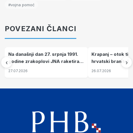
#vojna pomoć
POVEZANI ČLANCI
Na današnji dan 27. srpnja 1991.
Krapanj – otok tiš
godine zrakoplovi JNA raketirali
hrvatski branitelj
‹
›
su vojarnu i obučni centar "Nikola
pronalaze mir
27.07.2026
26.07.2026
Šubić Zrinski" popularno zvanu
"Opatovačka pustara"