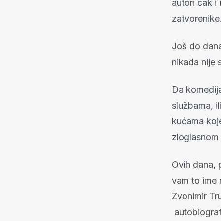
autori čak i
zatvorenike
Još do danas
nikada nije 
Da komedija
službama, il
kućama koje
zloglasnom 
Ovih dana, 
vam to ime n
Zvonimir Tru
autobiograf