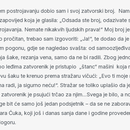
em postrojavanju dobio sam i svoj zatvorski broj. Nam
 zapovijed koja je glasila: „Odsada ste broj, odazivate 
ojavanja. Nemate nikakvih ljudskih prava!“ Moj broj je
o pročitan, trebao sam izgovoriti: „Ja!“, te dodao da je
m pogonu, gdje se nagledao svašta: od samoozljeđiva
ja šake, rezanja vena, samo da ne bi radili. Zbog jed
o leđima zatvorenik je pristupio „štanc“ mašini koja r
jevu šaku te krenuo prema stražaru vičući: „Evo ti moje
na radi, ja sigurno neću!“. Stražar se toliko uplašio da 
a zatvorenik je psujući trčao za njim…Svega je bilo, a n
ge bit će samo još jedan podsjetnik – da se ne zaborav
ara Ćuka, koji još i danas sanja dane i godine proved
logoru.