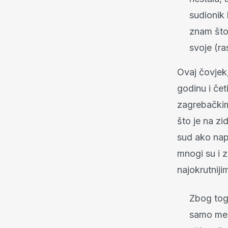
sudionik
znam što 
svoje (ra
Ovaj čovjek,
godinu i čet
zagrebačkim
što je na zi
sud ako napi
mnogi su i z
najokrutnij
Zbog tog 
samo mene