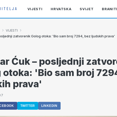
VIJESTI
HRVATSKA
SVIJET
BRANIT
›
›
VIJESTI
sljednji zatvorenik Golog otoka: 'Bio sam broj 7294, bez ljudskih prava'
ar Ćuk – posljednji zatvo
 otoka: 'Bio sam broj 729
kih prava'
07
CEBOOK
TWITTER
LINKEDIN