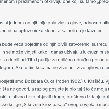
 imenom i prezimenom otkrivaju one koji su tamo „preo
.
 ni jednom od njih nije pala vlas s glave, odnosno nit
sjeo ni na optuženičku klupu, a kamoli da je kažnjen.
 bude veća pojedine od njih bivši zatvorenici susreću 
i ih se može vidjeti kako i danas uživaju u luksuznim s
 su dobili od Tita i partije za odlično odrađen posao 
logoru. Ako u tim kućama ne žive oni, žive njihova dje
posjetili smo Božidara Ćuka (rođen 1962.) u Krašiću. V
išta ne govori, a razlog posjete je bio taj što će moja
sić relativno brzo objaviti drugo, prošireno izdanje po
ske knjige „S križem kroz pakao“ ovog čovjeka i mučen