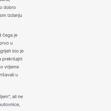
ko dobro
vom izdanju
d čega je
 prvo u
rijeh bio je
a prekršajni
no vrijeme
vršavali u
jem“, ali ne
putovnice,