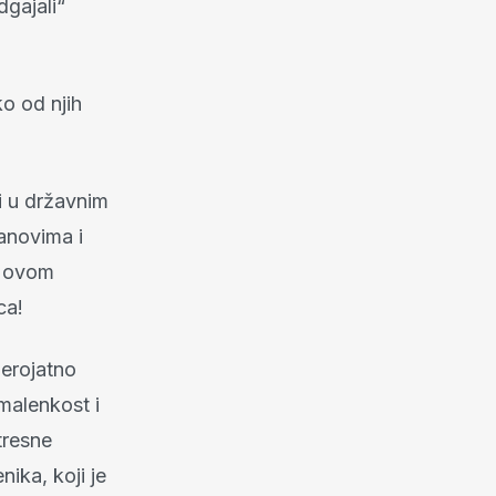
dgajali“
ko od njih
i u državnim
tanovima i
u ovom
ca!
jerojatno
 malenkost i
tresne
ika, koji je