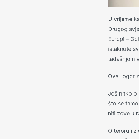
U vrijeme ka
Drugog svjet
Europi – Gol
istaknute sv
tadašnjom vl
Ovaj logor z
Još nitko o 
što se tamo 
niti zove u r
O teroru i z