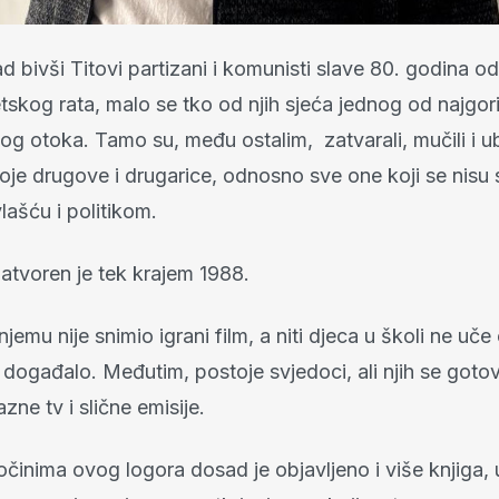
d bivši Titovi partizani i komunisti slave 80. godina o
skog rata, malo se tko od njih sjeća jednog od najgor
og otoka. Tamo su, među ostalim, zatvarali, mučili i ubi
oje drugove i drugarice, odnosno sve one koji se nisu s
ašću i politikom.
atvoren je tek krajem 1988.
njemu nije snimio igrani film, a niti djeca u školi ne uč
događalo. Međutim, postoje svjedoci, ali njih se gotov
azne tv i slične emisije.
ločinima ovog logora dosad je objavljeno i više knjiga,