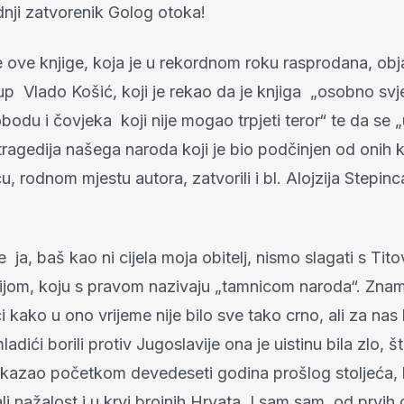
dnji zatvorenik Golog otoka!
 ove knjige, koja je u rekordnom roku rasprodana, obj
kup Vlado Košić, koji je rekao da je knjiga „osobno s
bodu i čovjeka koji nije mogao trpjeti teror“ te da se „
ragedija našega naroda koji je bio podčinjen od onih k
u, rodnom mjestu autora, zatvorili i bl. Alojzija Stepinca
 ja, baš kao ni cijela moja obitelj, nismo slagati s Tit
ijom, koju s pravom nazivaju „tamnicom naroda“. Znam
i kako u ono vrijeme nije bilo sve tako crno, ali za nas
ladići borili protiv Jugoslavije ona je uistinu bila zlo, š
pokazao početkom devedeseti godina prošlog stoljeća, 
ali nažalost i u krvi brojnih Hrvata. I sam sam, od prvih