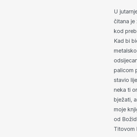
U jutarnj
čitana je
kod prebr
Kad bi bi
metalsko
odsijecan
palicom p
stavio li
neka ti o
bježati, 
moje knji
od Božid
Titovom 