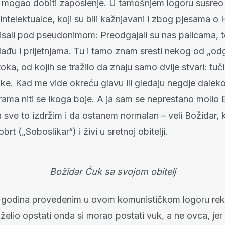
je mogao dobiti zaposlenje. U tamošnjem logoru susreo
intelektualce, koji su bili kažnjavani i zbog pjesama o 
pisali pod pseudonimom: Preodgajali su nas palicama, 
ađu i prijetnjama. Tu i tamo znam sresti nekog od „odga
ka, od kojih se tražilo da znaju samo dvije stvari: tuči 
ke. Kad me vide okreću glavu ili gledaju negdje daleko.
rama niti se ikoga boje. A ja sam se neprestano molio
 sve to izdržim i da ostanem normalan – veli Božidar, 
brt („Soboslikar“) i živi u sretnoj obitelji.
Božidar Ćuk sa svojom obitelj
e godina provedenim u ovom komunističkom logoru rek
želio opstati onda si morao postati vuk, a ne ovca, jer bi