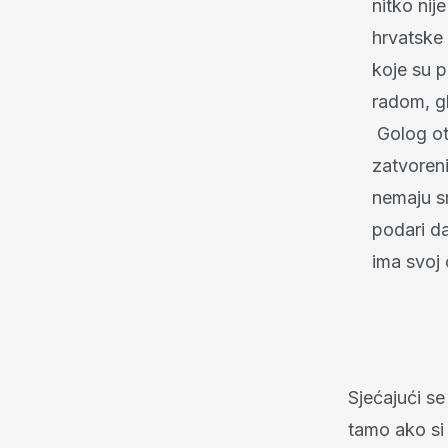
nitko ni
hrvatske 
koje su 
radom, gl
Golog oto
zatvoreni
nemaju s
podari da
ima svoj o
Sjećajući s
tamo ako si 