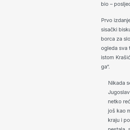
bio – poslje
Prvo izdanje
sisački bis
borca za slo
ogleda sva t
istom Krašić
ga“.
Nikada se
Jugoslav
netko reć
još kao m
kraju i 
nestala, 