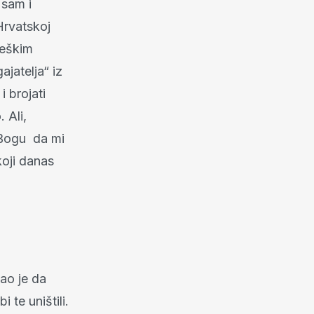
 sam i
Hrvatskoj
teškim
jatelja“ iz
i brojati
 Ali,
 Bogu da mi
koji danas
ao je da
 te uništili.