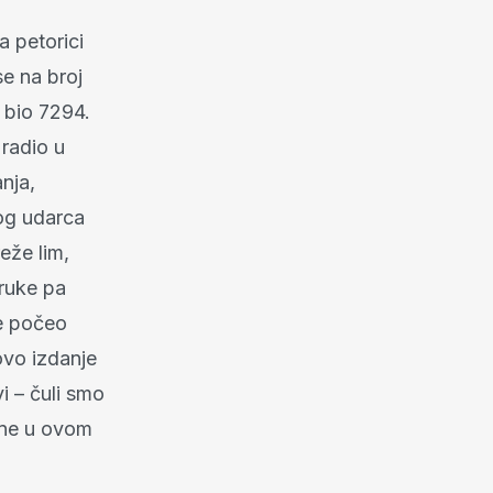
a petorici
se na broj
 bio 7294.
 radio u
nja,
nog udarca
eže lim,
 ruke pa
je počeo
ovo izdanje
i – čuli smo
ene u ovom