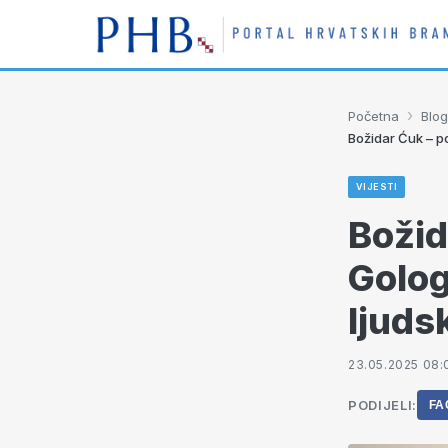
›
Početna
Blog
Božidar Ćuk – po
VIJESTI
Božid
Golog
ljuds
23.05.2025 08:
PODIJELI:
FA