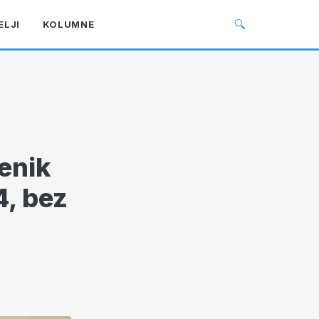
🔍
ELJI
KOLUMNE
renik
4, bez