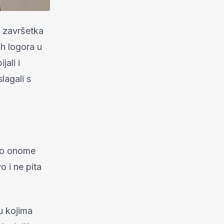
d završetka
ih logora u
jali i
lagali s
e o onome
o i ne pita
 u kojima