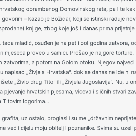
 hrvatskog obrambenog Domovinskog rata, pa i te ka
govorim – kazao je Božidar, koji se istinski raduje no
sprodane) knjige, zbog koje još i danas prima prijetnje.
 tada mladić, osuđen je na pet i pol godina zatvora, o
iri mjeseca proveo u samici. Prošao je najgore torture,
 zatvorima, a potom na Golom otoku. Njegov najveći g
du napisao „Živjela Hrvatska“, dok se danas ne ide ni n
šete „Živio drug Tito“ ili „Živjela Jugoslavija“. Nu, u o
a pjevanje hrvatskih pjesama, viceva i sličnih stvari za
im Titovim logorima…
grafita, uz ostalo, proglasili su me „državnim neprijatel
 već i cijelu moju obitelj i poznanike. Svima su uzeli 