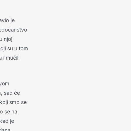
avio je
vjedočanstvo
u njoj
oji su u tom
 i mučili
ovom
, sad će
 koji smo se
to se na
kad je
 dana,