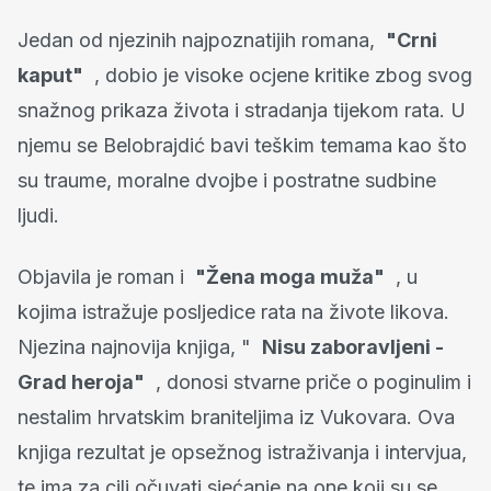
Jedan od njezinih najpoznatijih romana,
"Crni
kaput"
, dobio je visoke ocjene kritike zbog svog
snažnog prikaza života i stradanja tijekom rata. U
njemu se Belobrajdić bavi teškim temama kao što
su traume, moralne dvojbe i postratne sudbine
ljudi.
Objavila je roman i
"Žena moga muža"
, u
kojima istražuje posljedice rata na živote likova.
Njezina najnovija knjiga, "
Nisu zaboravljeni -
Grad heroja"
, donosi stvarne priče o poginulim i
nestalim hrvatskim braniteljima iz Vukovara. Ova
knjiga rezultat je opsežnog istraživanja i intervjua,
te ima za cilj očuvati sjećanje na one koji su se