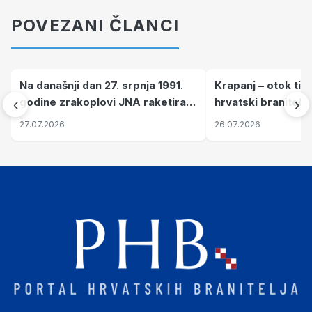
POVEZANI ČLANCI
Na današnji dan 27. srpnja 1991.
Krapanj – otok tiš
godine zrakoplovi JNA raketirali
hrvatski branitelj
‹
›
su vojarnu i obučni centar "Nikola
pronalaze mir
27.07.2026
26.07.2026
Šubić Zrinski" popularno zvanu
"Opatovačka pustara"