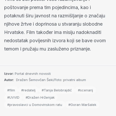
poštovanje prema tim pojedincima, kao i
potaknuti širu javnost na razmišljanje o značaju
njihove žrtve i doprinosa u stvaranju slobodne
Hrvatske. Film također ima misiju nadoknaditi
nedostatak povijesnih izvora koji se bave ovom
temom i pružaju mu zasluženo priznanje.
Izvor:
Portal dnevnih novosti
Autor:
Dražen Šemovčan Šeki/Foto: privatni album
#film
#redatelj
#Tanja Belobrajdić
#scenarij
#UVVID
#Dražen Hrženjak
#pravoslavci u Domovinskom ratu
#Goran Maršalek