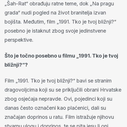
„Šah-Rat“ obrađuju ratne teme, dok „Na pragu
grada“ nudi pogled na život branitelja izvan
bojišta. Međutim, film „1991. Tko je tvoj bližnji?“
posebno je istaknut zbog svoje jedinstvene
perspektive.
Što je točno posebno u filmu „1991. Tko je tvoj
bližnji?“?
Film „1991. Tko je tvoj bližnji?“ bavi se stranim
dragovoljcima koji su se priključili obrani Hrvatske
zbog osjećaja nepravde. Ovi, pojedinci koji su
danas često označeni kao plaćenici, dali su
značajan doprinos u ratu. Film istražuje njihovu
stvarnu ulogu i doprinos, te se pita jesu li oni