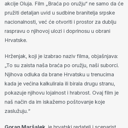
akcije Oluja. Film „Braća po oružju“ ne samo da će
pružiti detaljan uvid u sudbine branitelja srpske
nacionalnosti, već će otvoriti i prostor za dublju
raspravu o njihovoj ulozi i doprinosu u obrani
Hrvatske.
Hrženjak, koji je izabrao naziv filma, objašnjava:
„To su zaista naša braća po oružju, naši suborci.
Njihova odluka da brane Hrvatsku u trenucima
kada je većina kalkulirala ili birala drugu stranu,
pokazuje njihovu lojalnost i hrabrost. Ovaj film je
naš način da im iskažemo poštovanje koje
zaslužuju.“
Goran Maršalek
je hrvatski redatelj i scenarist,