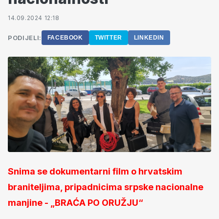
14.09.2024 12:18
PODIJELI:
FACEBOOK
TWITTER
LINKEDIN
Snima se dokumentarni film o hrvatskim
braniteljima, pripadnicima srpske nacionalne
manjine - „BRAĆA PO ORUŽJU“