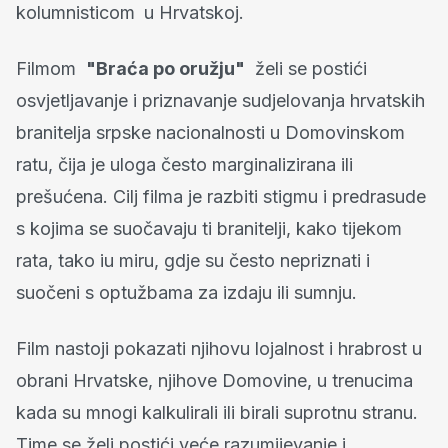
kolumnisticom
u Hrvatskoj.
Filmom
"Braća po oružju"
želi se postići
osvjetljavanje i priznavanje sudjelovanja hrvatskih
branitelja srpske nacionalnosti u Domovinskom
ratu, čija je uloga često marginalizirana ili
prešućena. Cilj filma je razbiti stigmu i predrasude
s kojima se suočavaju ti branitelji, kako tijekom
rata, tako iu miru, gdje su često nepriznati i
suočeni s optužbama za izdaju ili sumnju.
Film nastoji pokazati njihovu lojalnost i hrabrost u
obrani Hrvatske, njihove Domovine, u trenucima
kada su mnogi kalkulirali ili birali suprotnu stranu.
Time se želi postići veće razumijevanje i