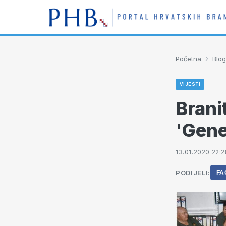
›
Početna
Blog
VIJESTI
Brani
'Gene
13.01.2020 22:2
PODIJELI:
FA