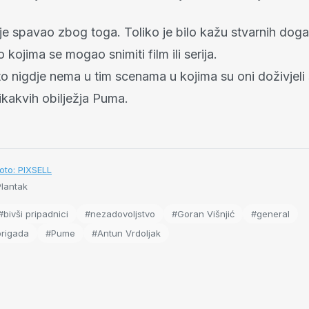
e spavao zbog toga. Toliko je bilo kažu stvarnih događ
kojima se mogao snimiti film ili serija.
to nigdje nema u tim scenama u kojima su oni doživjeli
ikakvih obilježja Puma.
oto: PIXSELL
lantak
#bivši pripadnici
#nezadovoljstvo
#Goran Višnjić
#general
brigada
#Pume
#Antun Vrdoljak