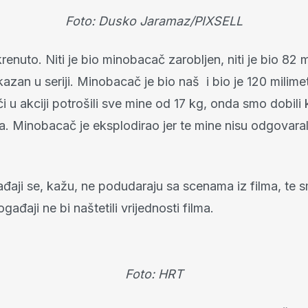
Foto: Dusko Jaramaz/PIXSELL
krenuto. Niti je bio minobacač zarobljen, niti je bio 82 m
kazan u seriji. Minobacač je bio naš i bio je 120 milime
 u akciji potrošili sve mine od 17 kg, onda smo dobili
a. Minobacač je eksplodirao jer te mine nisu odgovaral
đaji se, kažu, ne podudaraju sa scenama iz filma, te s
gađaji ne bi naštetili vrijednosti filma.
Foto: HRT