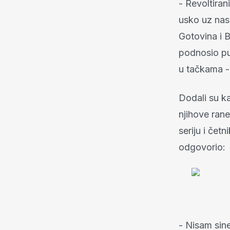
- Revoltira
usko uz nas
Gotovina i B
podnosio pu
u tačkama -
Dodali su ka
njihove rane
seriju i četn
odgovorio:
- Nisam sine