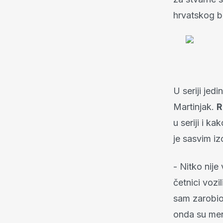
hrvatskog br
U seriji jed
Martinjak.
R
u seriji i k
je sasvim iz
- Nitko nije
četnici vozi
sam zarobio
onda su mene