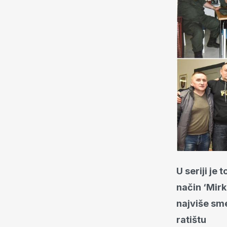
U seriji je
način ‘Mirk
najviše sme
ratištu