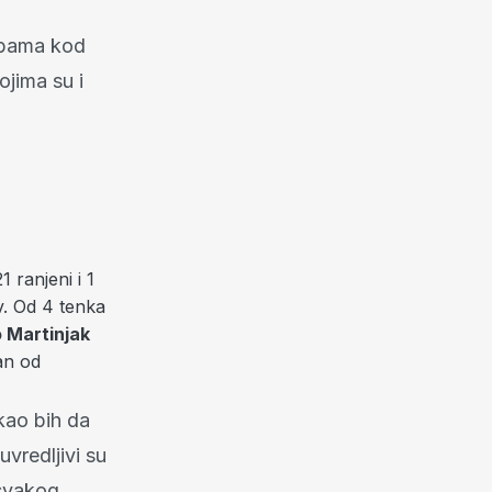
orbama kod
ojima su i
1 ranjeni i 1
av. Od 4 tenka
 Martinjak
dan od
ekao bih da
uvredljivi su
 svakog