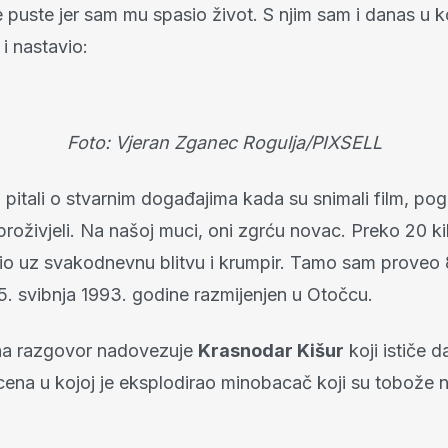
 puste jer sam mu spasio život. S njim sam i danas u k
 i nastavio:
Foto: Vjeran Zganec Rogulja/PIXSELL
 pitali o stvarnim događajima kada su snimali film, po
proživjeli. Na našoj muci, oni zgrću novac. Preko 20 k
o uz svakodnevnu blitvu i krumpir. Tamo sam proveo 
. svibnja 1993. godine razmijenjen u Otočcu.
na razgovor nadovezuje
Krasnodar Kišur
koji ističe d
ena u kojoj je eksplodirao minobacač koji su tobože na