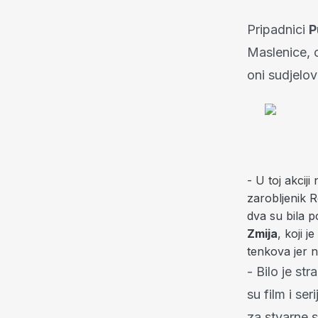
Pripadnici
Maslenice, o
oni sudjelova
- U toj akciji
zarobljenik R
dva su bila p
Zmija
, koji 
tenkova jer n
- Bilo je st
su film i ser
za stvarne s