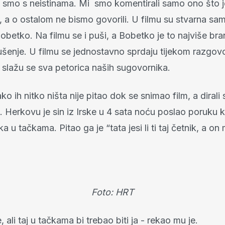
ni smo s neistinama. Mi smo komentirali samo ono što 
, a o ostalom ne bismo govorili. U filmu su stvarna sa
obetko. Na filmu se i puši, a Bobetko je to najviše bran
šenje. U filmu se jednostavno sprdaju tijekom razgov
 slažu se sva petorica naših sugovornika.
ko ih nitko ništa nije pitao dok se snimao film, a dirali
. Herkovu je sin iz Irske u 4 sata noću poslao poruku k
ika u tačkama. Pitao ga je “tata jesi li ti taj četnik, a on
Foto: HRT
, ali taj u tačkama bi trebao biti ja - rekao mu je.