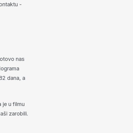
ontaktu -
gotovo nas
ilograma
82 dana, a
a je u filmu
ši zarobili.