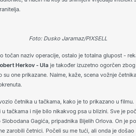
anitelja.
Foto: Dusko Jaramaz/PIXSELL
ino točan naziv operacije, ostalo je totalna glupost - re
obert Herkov - Ula
je također izuzetno ogorčen zbog 
ako su one prikazane. Naime, kaže, scena vožnje četni
okrenuta.
 vozio četnika u tačkama, kako je to prikazano u filmu
li u tačkama i nije bilo nikakvog psa u blizini. Sve je p
 Slobodana Gagića, pripadnika Bijelih Orlova. On je p
 zarobili četnici. Počeli su me tući, ali onda je došao 