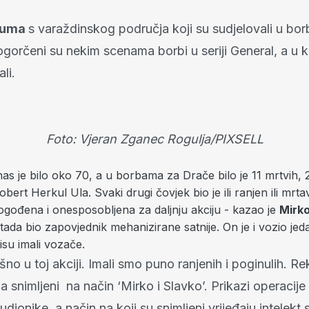
Puma
s varaždinskog područja koji su sudjelovali u b
gorčeni su nekim scenama borbi u seriji General, a u k
li.
Foto: Vjeran Zganec Rogulja/PIXSELL
 nas je bilo oko 70, a u borbama za Drače bilo je 11 mrtvih, 2
obert Herkul Ula. Svaki drugi čovjek bio je ili ranjen ili mrt
ogođena i onesposobljena za daljnju akciju - kazao je
Mirko
je tada bio zapovjednik mehanizirane satnije. On je i vozio je
isu imali vozače.
rašno u toj akciji. Imali smo puno ranjenih i poginulih. R
ija snimljeni na način ‘Mirko i Slavko’. Prikazi operacije 
udionike, a način na koji su snimljeni vrijeđaju intelekt