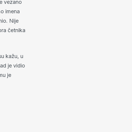
je vezano
mo imena
io. Nije
ora četnika
 su kažu, u
ad je vidio
 mu je