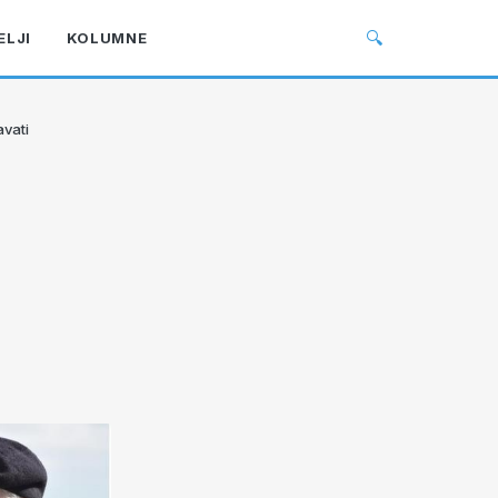
🔍
ELJI
KOLUMNE
avati