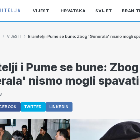
VIJESTI
HRVATSKA
SVIJET
BRANIT
›
›
VIJESTI
Branitelji i Pume se bune: Zbog 'Generala' nismo mogli sp
telji i Pume se bune: Zbog
rala' nismo mogli spavati
8
CEBOOK
TWITTER
LINKEDIN