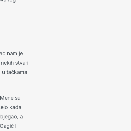
kao nam je
nekih stvari
ka u tačkama
. Mene su
očelo kada
objegao, a
Gagić i