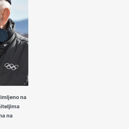
nimljeno na
iteljima
ima na