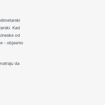
ilimetarski
tarski. Kad
 kineske od
e - objasnio
matraju da