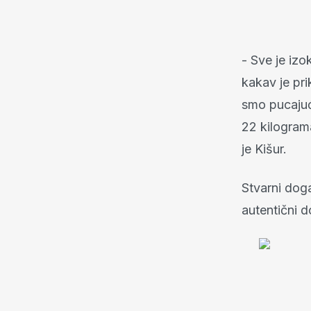
- Sve je izo
kakav je pri
smo pucajući
22 kilogram
je Kišur.
Stvarni doga
autentični do