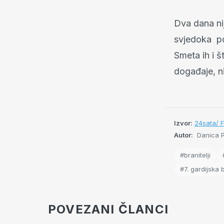
Dva dana nij
svjedoka po 
Smeta ih i š
događaje, n
Izvor:
24sata/ F
Autor:
Danica P
#branitelji
#7. gardijska 
POVEZANI ČLANCI