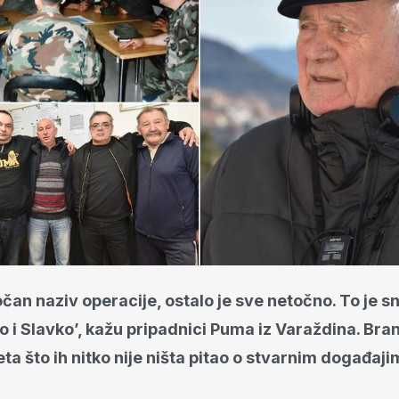
 točan naziv operacije, ostalo je sve netočno. To je s
o i Slavko’, kažu pripadnici Puma iz Varaždina. Bran
ta što ih nitko nije ništa pitao o stvarnim događaj