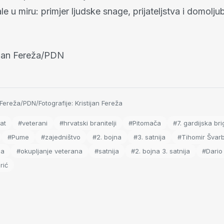
le u miru: primjer ljudske snage, prijateljstva i domoljub
tijan Fereža/PDN
 Fereža/PDN/Fotografije: Kristijan Fereža
at
#veterani
#hrvatski branitelji
#Pitomača
#7. gardijska br
#Pume
#zajedništvo
#2. bojna
#3. satnija
#Tihomir Švarb
ja
#okupljanje veterana
#satnija
#2. bojna 3. satnija
#Dario
rić