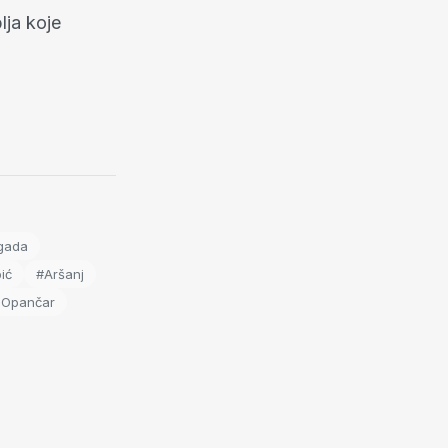
lja koje
igada
ić
#Aršanj
 Opančar