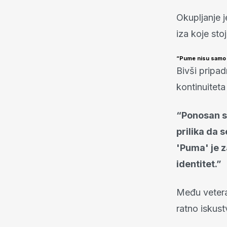
Okupljanje 
iza koje sto
“Pume nisu samo p
Bivši pripa
kontinuiteta
“Ponosan s
prilika da 
'Puma' je za
identitet.”
Među vetera
ratno iskust