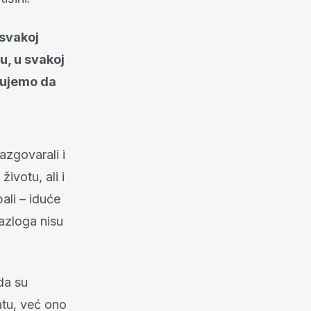
 svakoj
u, u svakoj
ugujemo da
azgovarali i
ivotu, ali i
ali – iduće
azloga nisu
da su
atu, već ono