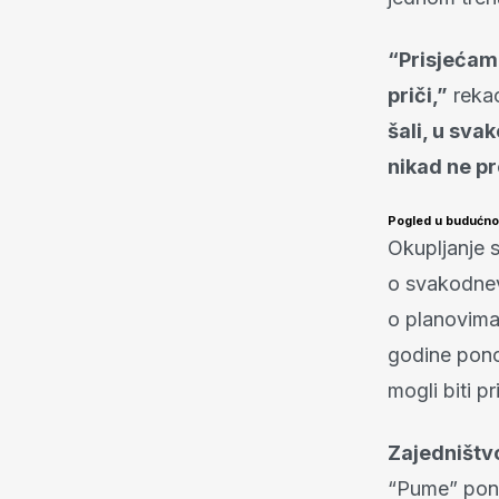
“Prisjećam
priči,”
rekao
šali, u sva
nikad ne pr
Pogled u budućnos
Okupljanje s
o svakodnevi
o planovima 
godine ponov
mogli biti pr
Zajedništvo
“Pume” pono