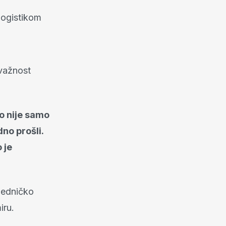
logistikom
 važnost
o nije samo
no prošli.
 je
jedničko
iru.