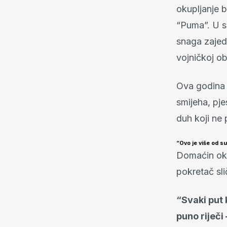
okupljanje b
“Puma”. U s
snaga zajedn
vojničkoj obi
Ova godina 
smijeha, pj
duh koji ne 
“Ovo je više od s
Domaćin okup
pokretač sli
“Svaki put 
puno riječi