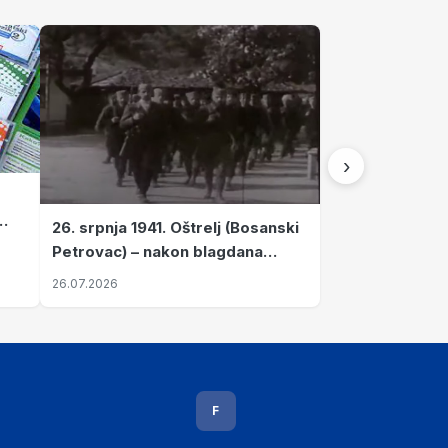
›
26. srpnja 1941. Oštrelj (Bosanski
Petrovac) – nakon blagdana
Svete Ane izvršen napad srpskih
26.07.2026
ustanika na vlak s ženama i
djecom
F