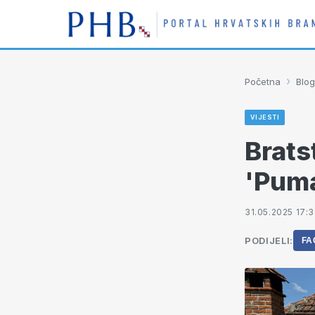
›
Početna
Blog
VIJESTI
Brats
'Puma
31.05.2025 17:
PODIJELI:
FA