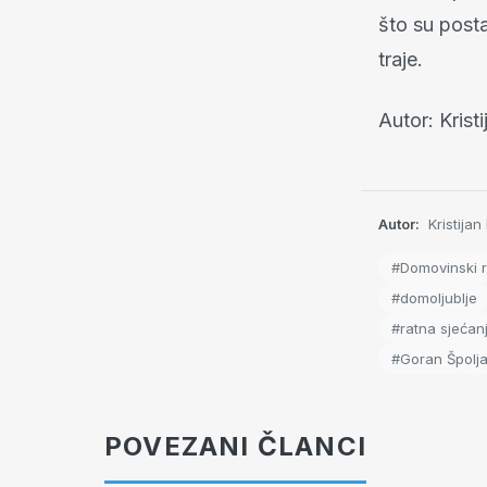
što su posta
traje.
Autor: Kris
Autor:
Kristijan
#Domovinski r
#domoljublje
#ratna sjećan
#Goran Špolja
POVEZANI ČLANCI