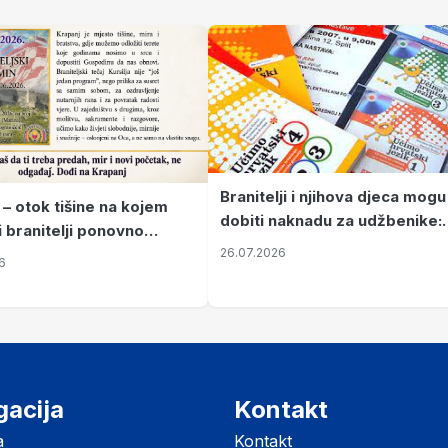
Branitelji i njihova djeca mogu
 – otok tišine na kojem
dobiti naknadu za udžbenike:
i branitelji ponovno
zahtjevi se podnose do 31.
26.07.2026
ze mir
6
listopada
gacija
Kontakt
a
Kontakt