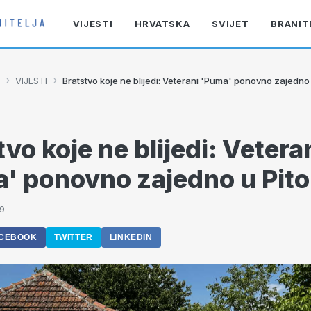
VIJESTI
HRVATSKA
SVIJET
BRANIT
›
›
VIJESTI
Bratstvo koje ne blijedi: Veterani 'Puma' ponovno zajedno
tvo koje ne blijedi: Vetera
' ponovno zajedno u Pit
39
CEBOOK
TWITTER
LINKEDIN