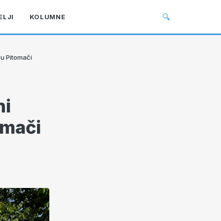
🔍
ELJI
KOLUMNE
 u Pitomači
ni
omači