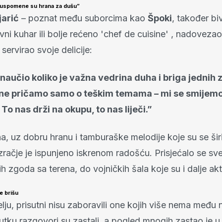
 a uspomene su hrana za dušu”
jarić
– poznat među suborcima kao
Špoki
, također bi
vni kuhar
ili bolje rećeno 'chef de cuisine'
, nadovezao 
servirao svoje delicije:
 naučio koliko je važna vedrina duha i briga jednih z
 ne pričamo samo o teškim temama – mi se smijemo
To nas drži na okupu, to nas liječi.”
, uz dobru hranu i tamburaške melodije koje su se širi
zračje je ispunjeno iskrenom radošću. Prisjećalo se sv
 zgoda sa terena, do vojničkih šala koje su i dalje akt
e brišu
ju, prisutni nisu zaboravili one kojih više nema među 
tku razgovori su zastali, a pogled mnogih zastao je u t