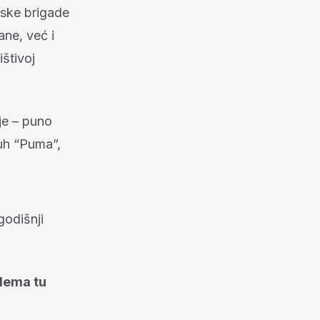
ijske brigade
ne, već i
ištivoj
je – puno
uh “Puma”,
godišnji
 Nema tu