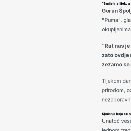
“Smijeh je lijek,
Goran Špol
"Puma", gla
okupljenima 
“Rat nas je
zato ovdje
zezamo se. 
Tijekom dana
prirodom, o
nezaboravnih
Sjećanja koja se n
Unatoč vesel
jednom trenu