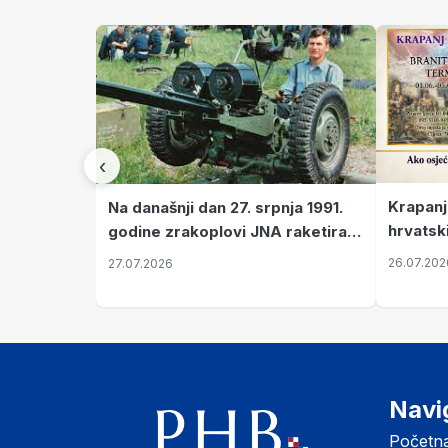
‹
Krapanj
Na današnji dan 27. srpnja 1991.
hrvatsk
godine zrakoplovi JNA raketirali
pronala
su vojarnu i obučni centar "Nikola
26.07.202
27.07.2026
Šubić Zrinski" popularno zvanu
"Opatovačka pustara"
Navi
Početn