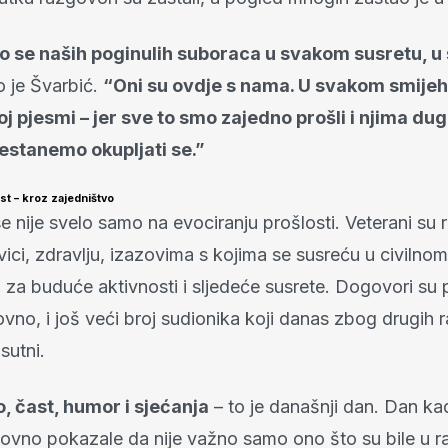
o se naših poginulih suboraca u svakom susretu, u
 je Švarbić.
“Oni su ovdje s nama. U svakom smijeh
koj pjesmi – jer sve to smo zajedno prošli i njima d
estanemo okupljati se.”
t – kroz zajedništvo
e nije svelo samo na evociranju prošlosti. Veterani su r
ci, zdravlju, izazovima s kojima se susreću u civilnom ž
za buduće aktivnosti i sljedeće susrete. Dogovori su p
no, i još veći broj sudionika koji danas zbog drugih r
isutni.
, čast, humor i sjećanja
– to je današnji dan. Dan ka
vno pokazale da nije važno samo ono što su bile u r