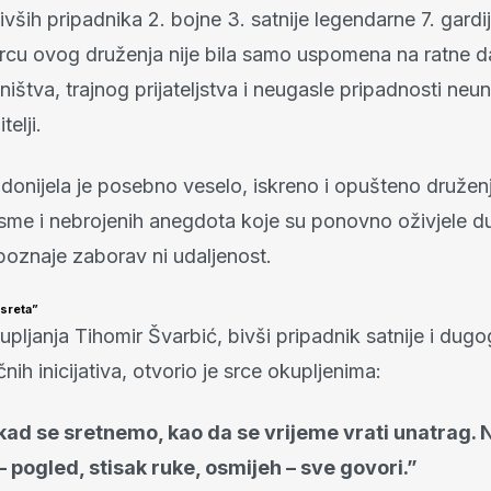
ivših pripadnika 2. bojne 3. satnije legendarne 7. gard
rcu ovog druženja nije bila samo uspomena na ratne da
ištva, trajnog prijateljstva i neugasle pripadnosti neun
telji.
donijela je posebno veselo, iskreno i opušteno družen
esme i nebrojenih anegdota koje su ponovno oživjele d
poznaje zaborav ni udaljenost.
usreta”
ljanja Tihomir Švarbić, bivši pripadnik satnije i dugo
čnih inicijativa, otvorio je srce okupljenima:
kad se sretnemo, kao da se vrijeme vrati unatrag.
 – pogled, stisak ruke, osmijeh – sve govori.”