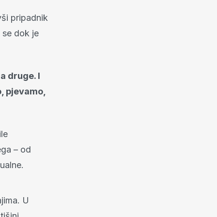
vši pripadnik
se dok je
a druge. I
, pjevamo,
le
ega – od
ualne.
njima. U
išini.