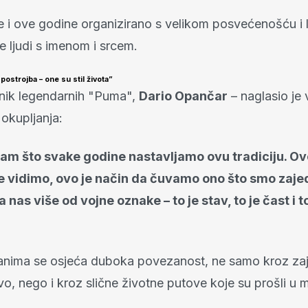
je i ove godine organizirano s velikom posvećenošću i 
je ljudi s imenom i srcem.
ostrojba – one su stil života”
dnik legendarnih "Puma",
Dario Opančar
– naglasio je
 okupljanja:
am što svake godine nastavljamo ovu tradiciju. Ov
se vidimo, ovo je način da čuvamo ono što smo zajed
 nas više od vojne oznake – to je stav, to je čast i to
nima se osjeća duboka povezanost, ne samo kroz za
vo, nego i kroz slične životne putove koje su prošli u m