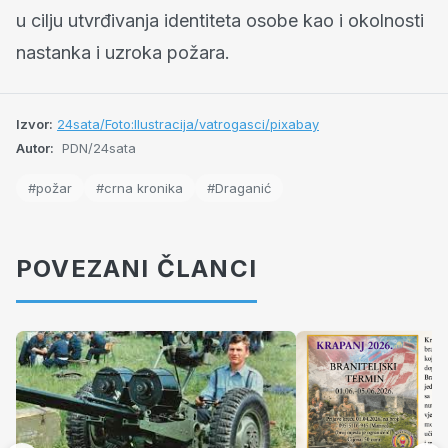
u cilju utvrđivanja identiteta osobe kao i okolnosti
nastanka i uzroka požara.
Izvor:
24sata/Foto:Ilustracija/vatrogasci/pixabay
Autor:
PDN/24sata
#požar
#crna kronika
#Draganić
POVEZANI ČLANCI