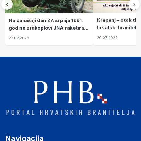
‹
›
Krapanj – otok tiš
Na današnji dan 27. srpnja 1991.
hrvatski branitelj
godine zrakoplovi JNA raketirali
pronalaze mir
su vojarnu i obučni centar "Nikola
26.07.2026
27.07.2026
Šubić Zrinski" popularno zvanu
"Opatovačka pustara"
Navigacija